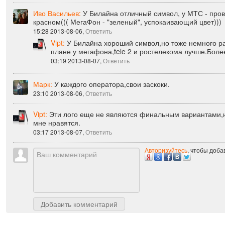
Иво Васильев:
У Билайна отличный символ, у МТС - пров
красном((( МегаФон - "зеленый", успокаивающий цвет)))
15:28 2013-08-06,
Ответить
Vipt:
У Билайна хороший символ,но тоже немного 
плане у мегафона,tele 2 и ростелекома лучше.Боле
03:19 2013-08-07,
Ответить
Марк:
У каждого оператора,свои заскоки.
23:10 2013-08-06,
Ответить
Vipt:
Эти лого еще не являются финальным вариантами,н
мне нравятся.
03:17 2013-08-07,
Ответить
Авторизуйтесь
, чтобы доб
Добавить комментарий