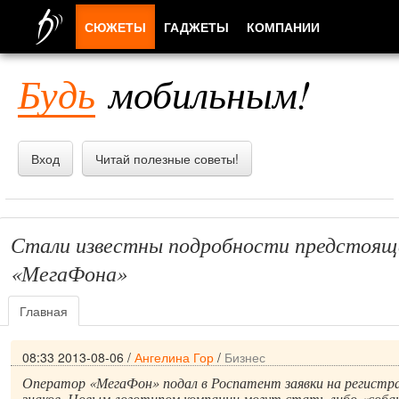
СЮЖЕТЫ
ГАДЖЕТЫ
КОМПАНИИ
ЛЮДИ
Будь
мобильным!
ПРИЛОЖЕНИЯ
Вход
Читай полезные советы!
Стали известны подробности предстояще
«МегаФона»
Главная
08:33 2013-08-06
/
Ангелина Гор
/
Бизнес
Оператор «МегаФон» подал в Роспатент заявки на регистр
знаков. Новым логотипом компании могут стать либо «собака