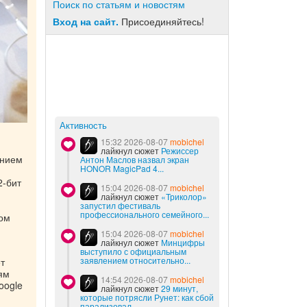
Поиск по статьям и новостям
Вход на сайт.
Присоединяйтесь!
Активность
15:32 2026-08-07
mobichel
лайкнул сюжет
Режиссер
ением
Антон Маслов назвал экран
HONOR MagicPad 4...
2-бит
15:04 2026-08-07
mobichel
лайкнул сюжет
«Триколор»
запустил фестиваль
профессионального семейного...
ом
15:04 2026-08-07
mobichel
лайкнул сюжет
Минцифры
выступило с официальным
заявлением относительно...
т
ям
14:54 2026-08-07
mobichel
oogle
лайкнул сюжет
29 минут,
которые потрясли Рунет: как сбой
парализовал...