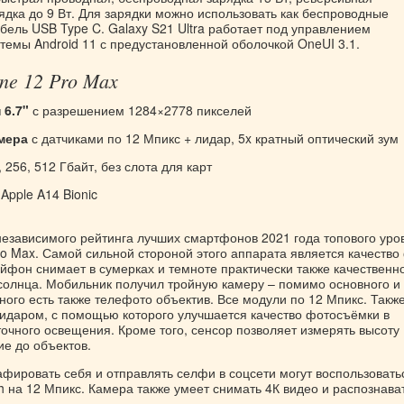
ядка до 9 Вт. Для зарядки можно использовать как беспроводные
абель USB Type C. Galaxy S21 Ultra работает под управлением
темы Android 11 с предустановленной оболочкой OneUI 3.1.
one 12 Pro Max
 6.7"
с разрешением 1284×2778 пикселей
мера
с датчиками по 12 Мпикс + лидар, 5x кратный оптический зум
 256, 512 Гбайт, без слота для карт
Apple A14 Bionic
независимого рейтинга лучших смартфонов 2021 года топового уро
ro Max. Самой сильной стороной этого аппарата является качество
йфон снимает в сумерках и темноте практически также качественно
 солнца. Мобильник получил тройную камеру – помимо основного и
ого есть также телефото объектив. Все модули по 12 Мпикс. Такж
идаром, с помощью которого улучшается качество фотосъёмки в
очного освещения. Кроме того, сенсор позволяет измерять высоту
ие до объектов.
фировать себя и отправлять селфи в соцсети могут воспользовать
 на 12 Мпикс. Камера также умеет снимать 4К видео и распознава