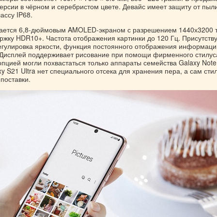
ерсии в чёрном и серебристом цвете. Девайс имеет защиту от пыли
ассу IP68.
ается 6,8-дюймовым AMOLED-экраном с разрешением 1440х3200 т
ржку HDR10+. Частота отображения картинки до 120 Гц. Присутств
егулировка яркости, функция постоянного отображения информаци
. Дисплей поддерживает рисование при помощи фирменного стилус
опцией могли похвастаться только аппараты семейства Galaxy Note
xy S21 Ultra нет специального отсека для хранения пера, а сам сти
 поставки.