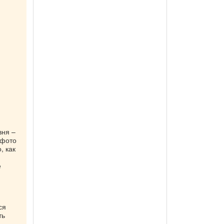
вня –
 фото
, как
е
ся
ть