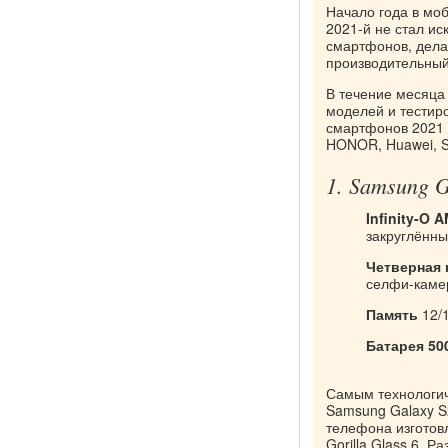
Начало года в мо
2021-й не стал ис
смартфонов, дела
производительный
В течение месяца
моделей и тестир
смартфонов 2021 
HONOR, Huawei, S
1. Samsung G
Infinity-O 
закруглённы
Четверная
селфи-каме
Память
12/1
Батарея 50
Самым технологич
Samsung Galaxy S2
телефона изготов
Gorilla Glass 6. Р