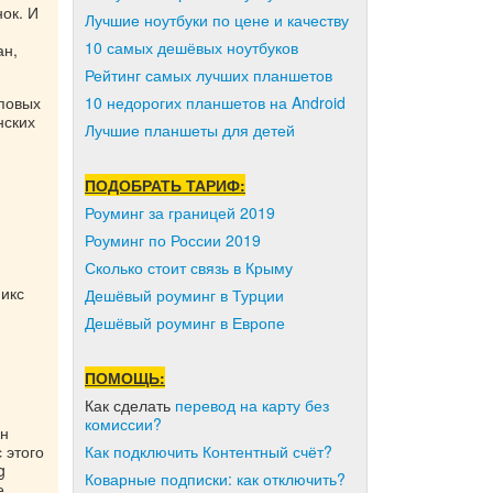
ок. И
Лучшие ноутбуки по цене и качеству
10 самых дешёвых ноутбуков
ан,
Рейтинг самых лучших планшетов
10 недорогих планшетов на Android
оповых
нских
Лучшие планшеты для детей
ПОДОБРАТЬ ТАРИФ:
Роуминг за границей 2019
Роуминг по России 2019
Сколько стоит связь в Крыму
пикс
Дешёвый роуминг в Турции
Дешёвый роуминг в Европе
ПОМОЩЬ:
Как сделать
перевод на карту без
комиссии?
он
Как подключить Контентный счёт?
 этого
g
Коварные подписки: как отключить?
е