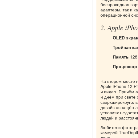
беспроводная зар
адаптеры, так и к
операционной сис
2. Apple iPh
OLED экран
Тройная ка
Память
128,
Процессор
На втором месте 
Apple iPhone 12 P
и видео. Причём а
и днём при свете
сверхширокоугольн
девайс оснащён л
условиях недостат
людей и расстоян
Любители фотогра
камерой TrueDepth
лица.