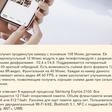
получил продвинутую камеру с основным 108 Мпикс датчиком. Её
ирокоугольный 12 Мпикс модуль и два телефотомодуля с разреш
ными диафрагмами - f/2,4 и f/4,9. Поддерживается пятикратный
 100-кратный гибридный. Есть возможность съёмки фото формата 1
мка 8K-видео. Фронтальная на 40 Мпикс. Каждая из камер данного
живает запись видео 4K 60 FPS, а также располагает улучшенным
 темноте, позволяющим получить хорошие снимки даже при сильн
ения.
е отвечает 8-ядерный процессор Samsung Exynos 2100. Все
ащаются 12 Гбайт оперативной памяти. Объём флеш-памяти може
56 или 512 Гбайт. Разъёма для карт памяти здесь нет. Пользовател
н двухдиапазонный Wi-Fi 6/6E, Bluetooth 5.1, NFC с поддержкой G
y, ANT+, UWB.