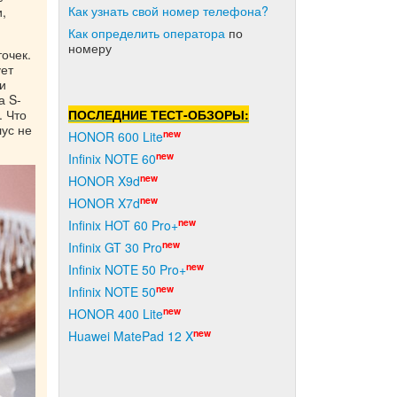
Как узнать свой номер телефона?
,
Как о
пределить оператора
по
номеру
очек.
ует
и
а S-
ПОСЛЕДНИЕ ТЕСТ-ОБЗОРЫ:
. Что
лус не
new
HONOR 600 Lite
new
Infinix NOTE 60
new
HONOR X9d
new
HONOR X7d
new
Infinix HOT 60 Pro+
new
Infinix GT 30 Pro
new
Infinix NOTE 50 Pro+
new
Infinix NOTE 50
new
HONOR 400 Lite
new
Huawei MatePad 12 X