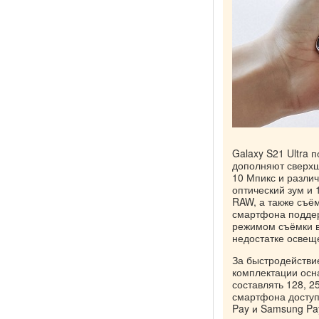
Galaxy S21 Ultra 
дополняют сверхш
10 Мпикс и различ
оптический зум и
RAW, а также съё
смартфона поддер
режимом съёмки в
недостатке освещ
За быстродействи
комплектации осн
составлять 128, 2
смартфона доступе
Pay и Samsung Pa