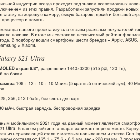
бильной индустрии всегда проходит под знаком всевозможных новин
ключением из этих правил. Разработчики запустили продажи новых
я ставку на хорошую камеру, ёмкую батарею, яркий и большой экр
 процессор и память.
 команда нашего проекта изучала отзывы реальных покупателей т
овала новинки. В итоге мы составили независимый рейтинг флагма
года. В подборку вошли смартфоны шести брендов – Apple, ASUS,
amsung и Xiaomi.
alaxy S21 Ultra
AMOLED экран 6.8″
, разрешение 1440×3200 (515 ppi, 120 Гц),
й по бокам
 камера
108 + 12 + 10 + 10 Мпикс (5 кратный оптический зум), 40 М
ра
28, 256, 512 Гбайт, без слота для карт
00 мАч
, быстрая зарядка, беспроводная зарядка
ным мобильником 2021 года на данный момент является смартф
1 Ultra. В нашем рейтинге аппарат занимает первое место. Корпус
лен из нержавеющей стали с матовым напылением и стекла Cornin
азмеры составляют 165.1 × 75.6 × 8.9 мм, вес - 228 грамм. В продаж