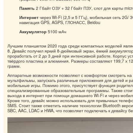
Память
2 Гбайт ОЗУ + 32 Гбайт ПЗУ, слот для карты mic
Интернет
через Wi-Fi (2,5 и 5 ГГц), мобильная сеть 2G/ 3G
навигация GPS, AGPS, ГЛОНАСС, Beidou
Аккумулятор
5100 мАч
Лучшим планшетом 2020 года среди компактных моделей явля
8. Девайс получил яркий 8-дюймовый экран, ёмкий аккумулято
проработать от 2 до 3 дней при интенсивной работе. Корпус ус
твёрдого пластика и алюминия. Размеры составляют 199,7 х 121
грамм.
Аппаратные возможности позволяют с комфортом смотреть на 
мультфильмы, запускать различные приложения для детей и р
мобильные игры. Помимо этого, присутствует функция родител
специализированные образовательные программы. Также стоит
выхода в интернет при помощи домашнего Wi-Fi и через моби
Кроме того, девайс можно использовать для привычных телеф
SMS. Стоит также отметить наличие технологии Bluetooth верси
SBC, AAC, LDAC и HWA, что позволяет подключать к девайсу б