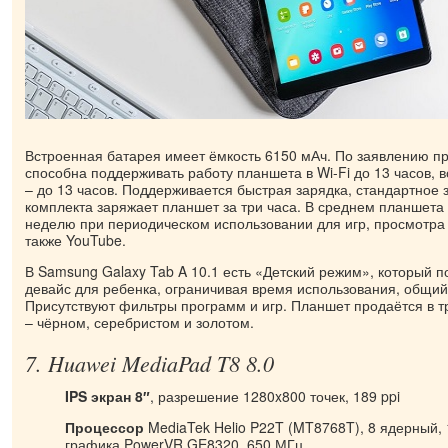
Встроенная батарея имеет ёмкость 6150 мАч. По заявлению пр
способна поддерживать работу планшета в Wi-Fi до 13 часов, 
– до 13 часов. Поддерживается быстрая зарядка, стандартное 
комплекта заряжает планшет за три часа. В среднем планшета
неделю при периодическом использовании для игр, просмотра 
также YouTube.
В Samsung Galaxy Tab A 10.1 есть «Детский режим», который п
девайс для ребенка, ограничивая время использования, общи
Присутствуют фильтры программ и игр. Планшет продаётся в 
– чёрном, серебристом и золотом.
7. Huawei MediaPad T8 8.0
IPS экран 8″
, разрешение 1280x800 точек, 189 ppi
Процессор
MediaTek Helio P22T (MT8768T), 8 ядерный, 
графика PowerVR GE8320, 650 МГц