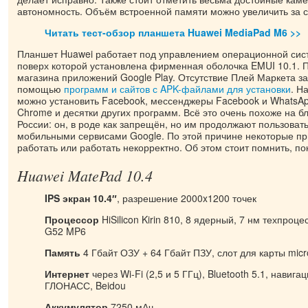
автономность. Объём встроенной памяти можно увеличить за с
Читать тест-обзор планшета Huawei MediaPad M6 >>
Планшет Huawei работает под управлением операционной сист
поверх которой установлена фирменная оболочка EMUI 10.1. П
магазина приложений Google Play. Отсутствие Плей Маркета за
помощью
программ и сайтов с APK-файлами для установки
. Н
можно установить Facebook, мессенджеры Facebook и WhatsApp
Chrome и десятки других программ. Всё это очень похоже на б
России: он, в роде как запрещён, но им продолжают пользовать
мобильными сервисами Google. По этой причине некоторые пр
работать или работать некорректно. Об этом стоит помнить, п
Huawei MatePad 10.4
IPS экран 10.4″
, разрешение 2000x1200 точек
Процессор
HiSilicon Kirin 810, 8 ядерный, 7 нм техпроц
G52 MP6
Память
4 Гбайт ОЗУ + 64 Гбайт ПЗУ, слот для карты mic
Интернет
через Wi-Fi (2,5 и 5 ГГц), Bluetooth 5.1, навиг
ГЛОНАСС, Beidou
Аккумулятор
7250 мАч