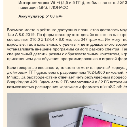
Интернет через
Wi-Fi (2,5 и 5 ГГц), мобильная сеть 2G/ 3
навигация GPS, ГЛОНАСС
Аккумулятор
5100 мАч
Восьмое место в рейтинге доступных планшетов досталось мо
Tab A 8.0 2019. По форм-фактору этот девайс похож на электр
составляют 210.0 x 124.4 x 8.0 мм, вес 347 грамма. Им могут п
взрослые, так и школьники, студенты и дети дошкольного возра
устанавливать внешние программы самого разного спектра. Т
специальный детский режим с образовательным контентом, иг
приложением для обучения программированию в игровой форм
Если говорить о внешности, то стоит отметить прочный корпус.
дюймовым TFT-дисплеем с разрешением 1024х800 пикселей, к
Мпикс. За быстродействие отвечает четырёхъядерный процес
Snapdragon 429. Здесь есть 2 ГБ оперативной и 32 ГБ встрое
возможностью расширения карточками формата microSD объём