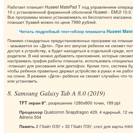
Работает планшет Huawei MatePad T под управлением операц
10 с установленной фирменной оболочкой Huawei - EMUI 10.0.1
Все программы можно устанавливать из бесплатного магазина A
планшет Хуавей можно по цене 7990 рублей.
Читать подробный тест-обзор планшета Huawei MateP
Помимо стандартных предустановленных программ на планшет
- зазывается он «Дети». При его запуске ребенок не сможет п
доступ к устройству, а будет находиться в отдельной среде, к
родители. В неё можно добавлять приложения, которые сможет
настраивать график работы планшета, использовать специаль
-планшет для рисования или диктофон. Кроме того, система бу
чтобы ребенок правильно держал устройство в руках и не рабо
на спине. В режиме «Дети» ребёнок не сможет случайно что-то
или установить.
8. Samsung Galaxy Tab A 8.0 (2019)
TFT экран 8″
, разрешение 1280x800 точек, 189 ppi
Процессор
Qualcomm Snapdragon 429, 4 ядерный, 12 нм
Adreno 504
Память
2 Гбайт ОЗУ + 32 Гбайт ПЗУ, слот для карты mic