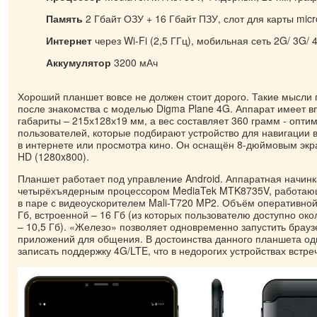
Память
2 Гбайт ОЗУ + 16 Гбайт ПЗУ, слот для карты mic
Интернет
через Wi-Fi (2,5 ГГц), мобильная сеть 2G/ 3G/ 
Аккумулятор
3200 мАч
Хороший планшет вовсе не должен стоит дорого. Такие мысли 
после знакомства с моделью Digma Plane 4G. Аппарат имеет 
габариты – 215х128х19 мм, а вес составляет 360 грамм - опти
пользователей, которые подбирают устройство для навигации 
в интернете или просмотра кино. Он оснащён 8-дюймовым эк
HD (1280x800).
Планшет работает под управление Android. Аппаратная начин
четырёхъядерным процессором MediaTek MTK8735V, работающе
в паре с видеоускорителем Mali-T720 MP2. Объём оперативной
Гб, встроенной – 16 Гб (из которых пользователю доступно око
– 10,5 Гб). «Железо» позволяет одновременно запустить брауз
приложений для общения. В достоинства данного планшета од
записать поддержку 4G/LTE, что в недорогих устройствах встре