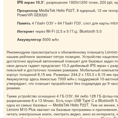
IPS экран 10.3
″, разрешение 1920x1200 точек, 220 ppi, я
Процессор
MediaTek Helio P22T, 8 ядерный, 12 нм техп
PowerVR GE8320
Память
4 Гбайт ОЗУ + 64 Гбайт ПЗУ, слот для карты mic
Интернет
через Wi-Fi (2,5 и 5 ГГц), Bluetooth 5.0
Аккумулятор
5000 мАч
Рекомендуем присмотреться к обновлённому планшету Lenovo 
нашем рейтинге занимает пятую позицию. Устройство нацелено
достаточно крупный автономный планшет для базовых задач по
свои деньги гаджет предлагает 10,3-дюймовый IPS экран с ра
пикселей и достаточно тонкими рамками. Мобильный компьют
корпус толщиной 8,15 мм. Размеры: 244,2 х 153,3 х 8,15 мм пр
Аккумулятор здесь ёмкостью 7000 мАч с поддержкой 10-ваттной
утверждает, что планшет проработает без подзарядки до 9 ча
режиме.
Также устройство оснащено 4 ГБ ОЗУ, 64 либо 128 ГБ флэш-п
разрешением 8 и 13 Мпикс. Есть порт USB Type C и Bluetooth 5
одна из самых базовых — MediaTek Helio P22T. Тем не менее,
Lenovo M10 Plus хватает на базовые программы и приложения
читать электронные книги, смотреть видео, кино из интернета,