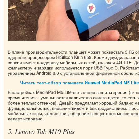
В плане производительности планшет может похвастать 3 ГБ о
ядерным процессором HiSilicon Kirin 659. Кроме двухдиапазонн
версия имеет поддержку мобильных сетей, включая 4G-LTE. Д
компьютеру и зарядки используется порт USB Type C. Работае
управлением Android 8.0 с установленной фирменной оболочко
Читать тест-обзор планшета Huawei MediaPad M5 Lite
В настройках MediaPad M5 Lite есть опция защиты зрения (вкл
время чтения – уменьшается количество синего цвета, то есть 
более теплых оттенков). Девайс предлагает хороший баланс м
функциональностью, внешним видом и быстродействием. Про
мобильные игры, чтение книг, общение в соцсетях и мессендже
делает исправно.
5. Lenovo Tab M10 Plus