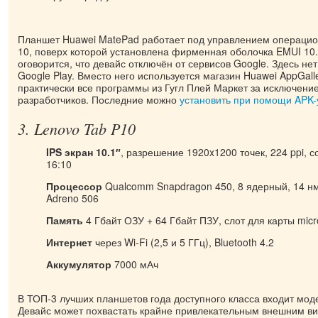
Планшет Huawei MatePad работает под управлением операцио
10, поверх которой установлена фирменная оболочка EMUI 10.
оговорится, что девайс отключён от сервисов Google. Здесь н
Google Play. Вместо него используется магазин Huawei AppGalle
практически все программы из Гугл Плей Маркет за исключени
разработчиков. Последние можно
установить при помощи APK-
3. Lenovo Tab P10
IPS экран 10.1″
, разрешение 1920x1200 точек, 224 ppi, 
16:10
Процессор
Qualcomm Snapdragon 450, 8 ядерный, 14 нм
Adreno 506
Память
4 Гбайт ОЗУ + 64 Гбайт ПЗУ, слот для карты mic
Интернет
через Wi-Fi (2,5 и 5 ГГц), Bluetooth 4.2
Аккумулятор
7000 мАч
В ТОП-3 лучших планшетов года доступного класса входит мод
Девайс может похвастать крайне привлекательным внешним ви