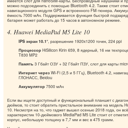
имеется слот для nanoSIM-карты. Беспроводные наушники и п
можно подсоединить с помощью Bluetooth 4.2. Также стоит отм
навигационного модуля GPS и встроенного FM-тюнера. Аккуму
ёмкость 7000 мАч. Поддерживается функция быстрой подзаря
батарея может работать до 15 часов в автономном режиме.
4. Huawei MediaPad M5 Lite 10
IPS экран 10.1
″, разрешение 1920x1200 точек, 224 ppi
Процессор
HiSilicon Kirin 659, 8 ядерный, 16 нм техпро
T830 MP2
Память
3 Гбайт ОЗУ + 32 Гбайт ПЗУ, слот для карты mic
Интернет через
Wi-Fi (2,5 и 5 ГГц), Bluetooth 4.2, нави
ГЛОНАСС, Beidou
Аккумулятор
7500 мАч
Если вы ищете доступный и функциональный планшет с диаго
дюймов, то стоит обратить пристальное внимание на модель H
10. Несмотря на то, что гаджет вышел осенью 2018 года, он вс
характеристик 10-дюймового MediaPad M5 Lite стоит от отмети
корпус, небольшую толщину в 7,7 мм и вес в 475 грамм.