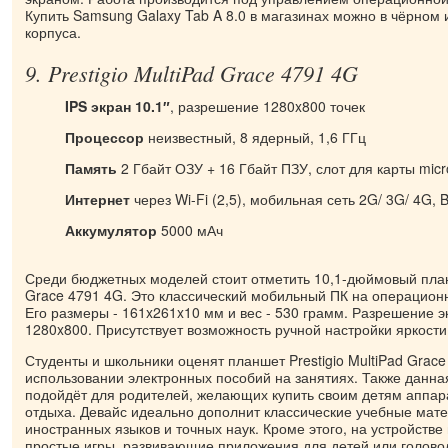
Купить Samsung Galaxy Tab A 8.0 в магазинах можно в чёрном 
корпуса.
9. Prestigio MultiPad Grace 4791 4G
IPS экран 10.1″
, разрешение 1280x800 точек
Процессор
неизвестный, 8 ядерный, 1,6 ГГц
Память
2 Гбайт ОЗУ + 16 Гбайт ПЗУ, слот для карты mic
Интернет
через Wi-Fi (2,5), мобильная сеть 2G/ 3G/ 4G, B
Аккумулятор
5000 мАч
Среди бюджетных моделей стоит отметить 10,1-дюймовый планш
Grace 4791 4G. Это классический мобильный ПК на операционн
Его размеры - 161x261x10 мм и вес - 530 грамм. Разрешение э
1280x800. Присутствует возможность ручной настройки яркости
Студенты и школьники оценят планшет Prestigio MultiPad Grac
использовании электронных пособий на занятиях. Также данна
подойдёт для родителей, желающих купить своим детям аппар
отдыха. Девайс идеально дополнит классические учебные мат
иностранных языков и точных наук. Кроме этого, на устройстве
простые игры, развивающие приложения для детей или голово