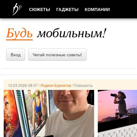
СЮЖЕТЫ
ГАДЖЕТЫ
КОМПАНИИ
ЛЮДИ
Будь
мобильным!
ПРИЛОЖЕНИЯ
Вход
Читай полезные советы!
13:23 2026-08-07
/
Родион Бурнатов
/
Планшеты