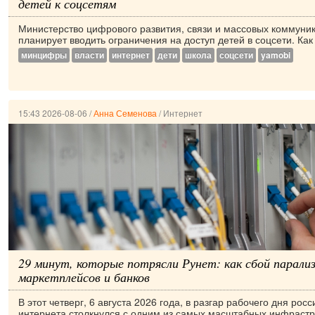
детей к соцсетям
Министерство цифрового развития, связи и массовых коммуни
планирует вводить ограничения на доступ детей в соцсети. Как 
минцифры
власти
интернет
дети
школа
соцсети
yamobi
15:43 2026-08-06
/
Анна Семенова
/
Интернет
29 минут, которые потрясли Рунет: как сбой парали
маркетплейсов и банков
В этот четверг, 6 августа 2026 года, в разгар рабочего дня рос
интернета столкнулся с одним из самых масштабных инфрастру