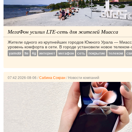
МегаФон усилил LTE-сеть для жителей Миасса
Жители одного из крупнейших городов Южного Урала — Миас
уровень комфорта в сети. В городе установили новое телеком-
yamobi
lte
4g
интернет
мегафон
сеть
покрытие
телеком
св
07:42 2026-08-06
/
Сабина Сокран
/
Новости компаний