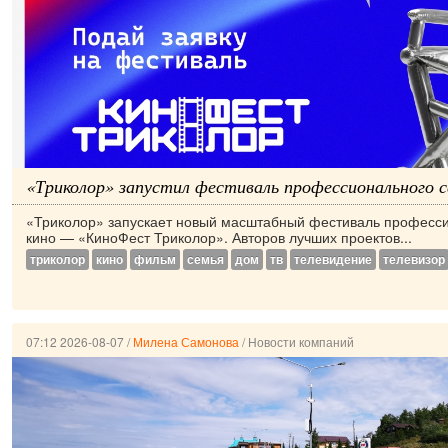
«Триколор» запустил фестиваль профессионального с
«Триколор» запускает новый масштабный фестиваль професс
кино — «КиноФест Триколор». Авторов лучших проектов...
триколор
кино
фильм
семья
дом
тв
телевидение
телевизор
07:12 2026-08-07
/
Милена Самонова
/
Новости компаний