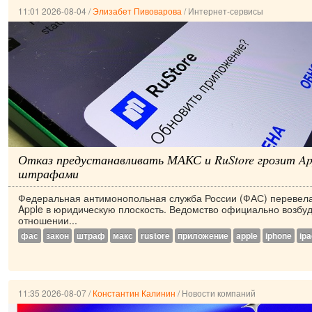
11:01 2026-08-04
/
Элизабет Пивоварова
/
Интернет-сервисы
Отказ предустанавливать МАКС и RuStore грозит A
штрафами
Федеральная антимонопольная служба России (ФАС) перевела
Apple в юридическую плоскость. Ведомство официально возбуд
отношении...
фас
закон
штраф
макс
rustore
приложение
apple
iphone
ipa
11:35 2026-08-07
/
Константин Калинин
/
Новости компаний