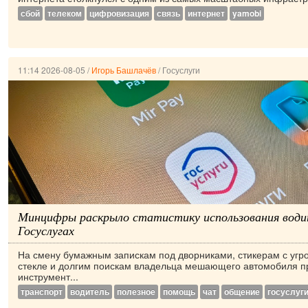
сбой
телеком
цифровизация
связь
интернет
yamobi
11:14 2026-08-05
/
Игорь Башлачёв
/
Госуслуги
Минцифры раскрыло статистику использования води
Госуслугах
На смену бумажным запискам под дворниками, стикерам с угр
стекле и долгим поискам владельца мешающего автомобиля 
инструмент...
транспорт
водитель
полезное
помощь
чат
общение
госуслуг