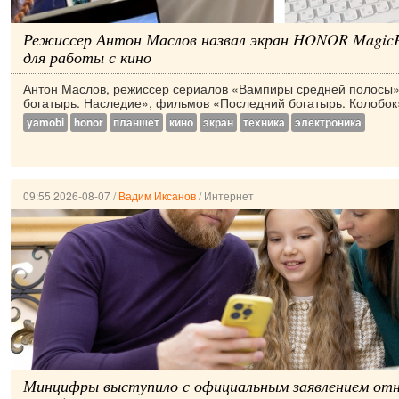
Режиссер Антон Маслов назвал экран HONOR Magic
для работы с кино
Антон Маслов, режиссер сериалов «Вампиры средней полосы»
богатырь. Наследие», фильмов «Последний богатырь. Колобок»
yamobi
honor
планшет
кино
экран
техника
электроника
09:55 2026-08-07
/
Вадим Иксанов
/
Интернет
Минцифры выступило с официальным заявлением от