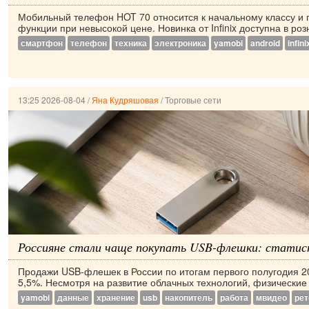
Мобильный телефон HOT 70 относится к начальному классу и 
функции при невысокой цене. Новинка от Infinix доступна в роз
смартфон
телефон
техника
электроника
yamobi
android
infini
13:25 2026-08-04
/
Яна Кудряшовая
/
Торговые сети
Россияне стали чаще покупать USB-флешки: статис
Продажи USB-флешек в России по итогам первого полугодия 2
5,5%. Несмотря на развитие облачных технологий, физические 
yamobi
данные
хранение
usb
накопитель
работа
мвидео
рет