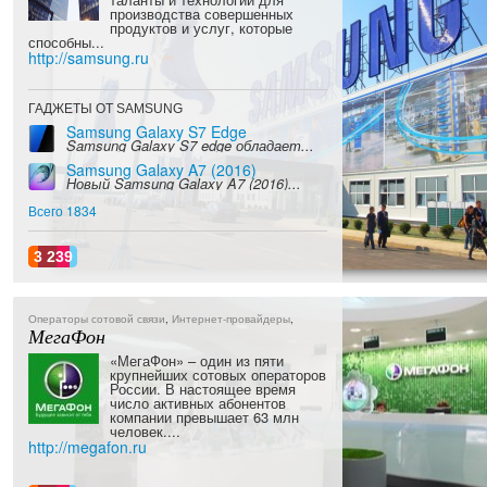
производства совершенных
продуктов и услуг, которые
способны...
http://samsung.ru
ГАДЖЕТЫ ОТ SAMSUNG
Samsung Galaxy S7 Edge
Samsung Galaxy S7 edge обладает...
Samsung Galaxy A7 (2016)
Новый Samsung Galaxy A7 (2016)...
Всего 1834
3 239
Операторы сотовой связи
,
Интернет-провайдеры
,
МегаФон
«МегаФон» – один из пяти
крупнейших сотовых операторов
России. В настоящее время
число активных абонентов
компании превышает 63 млн
человек....
http://megafon.ru