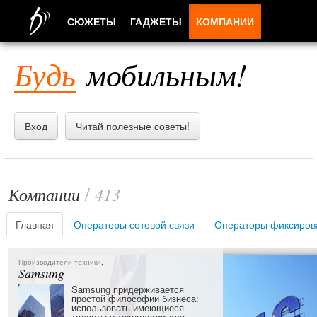
СЮЖЕТЫ
ГАДЖЕТЫ
КОМПАНИИ
ЛЮДИ
Будь
мобильным!
ПРИЛОЖЕНИЯ
Вход
Читай полезные советы!
/
Компании
413
Главная
Операторы сотовой связи
Операторы фиксиров
Производители техники
,
Samsung
Samsung придерживается
простой философии бизнеса:
использовать имеющиеся
таланты и технологии для