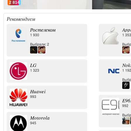
2 814
Рекомендуем
Ростелеком
App
1 930
1 35
Выбрали: 2
Выбр
LG
Nok
1 323
1 19
Выбр
Huawei
993
E96
992
Выбр
Motorola
945