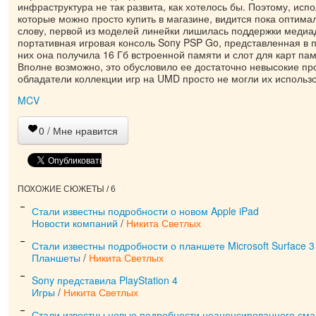
инфраструктура не так развита, как хотелось бы. Поэтому, исп
которые можно просто купить в магазине, видится пока оптим
слову, первой из моделей линейки лишилась поддержки меди
портативная игровая консоль Sony PSP Go, представленная в 
них она получила 16 Гб встроенной памяти и слот для карт пам
Вполне возможно, это обусловило ее достаточно невысокие пр
обладатели коллекции игр на UMD просто не могли их использо
MCV
0
/ Мне нравится
ПОХОЖИЕ СЮЖЕТЫ / 6
Стали известны подробности о новом Apple iPad
Новости компаний
/
Никита Светлых
Стали известны подробности о планшете Microsoft Surface 3
Планшеты
/
Никита Светлых
Sony представила PlayStation 4
Игры
/
Никита Светлых
Стали известны новые подробности неанонсированного см