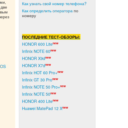
ми,
Как узнать свой номер телефона?
 две
Как о
пределить оператора
по
овым
номеру
через
ПОСЛЕДНИЕ ТЕСТ-ОБЗОРЫ:
new
HONOR 600 Lite
new
Infinix NOTE 60
new
HONOR X9d
new
HONOR X7d
iOS
new
Infinix HOT 60 Pro+
new
Infinix GT 30 Pro
new
Infinix NOTE 50 Pro+
new
Infinix NOTE 50
new
HONOR 400 Lite
new
Huawei MatePad 12 X