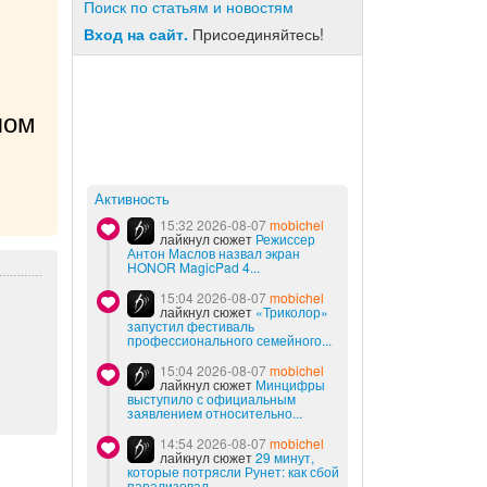
Поиск по статьям и новостям
Вход на сайт.
Присоединяйтесь!
ом 
Активность
15:32 2026-08-07
mobichel
лайкнул сюжет
Режиссер
Антон Маслов назвал экран
HONOR MagicPad 4...
15:04 2026-08-07
mobichel
лайкнул сюжет
«Триколор»
запустил фестиваль
профессионального семейного...
15:04 2026-08-07
mobichel
лайкнул сюжет
Минцифры
выступило с официальным
заявлением относительно...
14:54 2026-08-07
mobichel
лайкнул сюжет
29 минут,
которые потрясли Рунет: как сбой
парализовал...