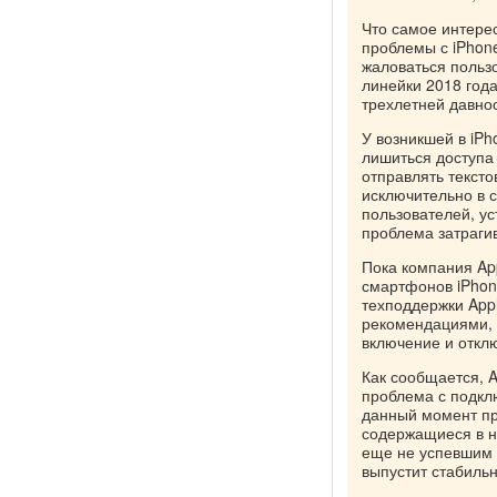
Что самое интере
проблемы с iPhone
жаловаться пользо
линейки 2018 года
трехлетней давнос
У возникшей в iP
лишиться доступа 
отправлять тексто
исключительно в с
пользователей, ус
проблема затраги
Пока компания Ap
смартфонов iPhon
техподдержки App
рекомендациями, в
включение и откл
Как сообщается, A
проблема с подкл
данный момент про
содержащиеся в н
еще не успевшим о
выпустит стабильн