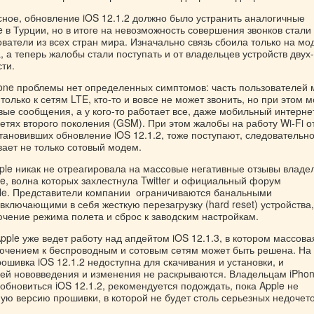
сное, обновление iOS 12.1.2 должно было устранить аналогичные
 в Турции, но в итоге на невозможность совершения звонков стали
ватели из всех стран мира. Изначально связь сбоила только на мо
, а теперь жалобы стали поступать и от владельцев устройств двух-
ти.
hone проблемы нет определенных симптомов: часть пользователей 
только к сетям LTE, кто-то и вовсе не может звонить, но при этом 
вые сообщения, а у кого-то работает все, даже мобильный интернет
етях второго поколения (GSM). При этом жалобы на работу Wi-Fi о
тановивших обновление iOS 12.1.2, тоже поступают, следовательно
вает не только сотовый модем.
ple никак не отреагировала на массовые негативные отзывы владе
e, волна которых захлестнула Twitter и официальный форум
le. Представители компании ограничиваются банальными
ключающими в себя жесткую перезагрузку (hard reset) устройства,
ючение режима полета и сброс к заводским настройкам.
pple уже ведет работу над апдейтом iOS 12.1.3, в котором массова
ючением к беспроводным и сотовым сетям может быть решена. На
шивка iOS 12.1.2 недоступна для скачивания и установки, и
ей нововведения и изменения не раскрываются. Владельцам iPhon
бновиться iOS 12.1.2, рекомендуется подождать, пока Apple не
ую версию прошивки, в которой не будет столь серьезных недочето