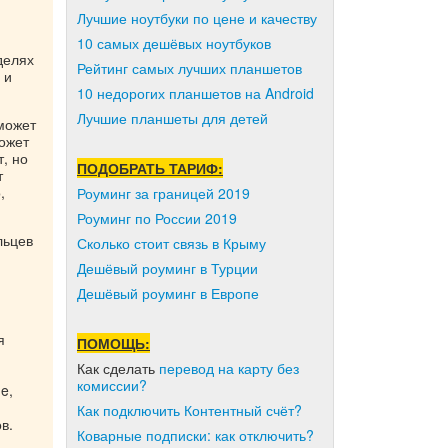
Лучшие ноутбуки по цене и качеству
10 самых дешёвых ноутбуков
делях
Рейтинг самых лучших планшетов
 и
10 недорогих планшетов на Android
Лучшие планшеты для детей
может
может
, но
ПОДОБРАТЬ ТАРИФ:
т
,
Роуминг за границей 2019
Роуминг по России 2019
льцев
Сколько стоит связь в Крыму
Дешёвый роуминг в Турции
Дешёвый роуминг в Европе
я
ПОМОЩЬ:
Как сделать
перевод на карту без
комиссии?
e,
Как подключить Контентный счёт?
в.
Коварные подписки: как отключить?