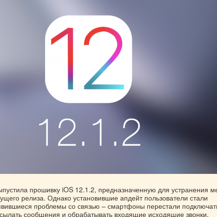
ыпустила прошивку iOS 12.1.2, предназначенную для устранения м
ущего релиза. Однако установившие апдейт пользователи стали
явившиеся проблемы со связью – смартфоны перестали подключат
тсылать сообщения и обрабатывать входящие исходящие звонки.