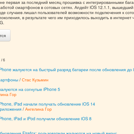
е не первая за последний месяц прошивка с интегрированными бага
аботой смартфонов в сотовых сетях. Апдейт iOS 12.1.1, вышедший
ряде случаев лишал пользователей возможности подключения к сот
поколения, в результате чего им приходилось выходить в интернет 
G.
тся
/ 6
iPhone жалуются на быстрый разряд батареи после обновления до 
мартфоны
/
Стас Кузьмин
алуются на согнутые iPhone 5
лина Гор
Phone, iPad начали получать обновление iOS 14
приложения
/
Ангелина Гор
Phone, iPad и iPod получили обновление iOS 8
бновления Firefox: пользователи жалуются на новый вирус