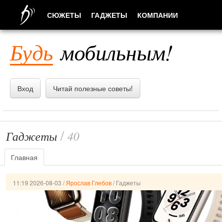
СЮЖЕТЫ
ГАДЖЕТЫ
КОМПАНИИ
ЛЮДИ
Будь
мобильным!
ПРИЛОЖЕНИЯ
Вход
Читай полезные советы!
/
Гаджеты
40
Главная
11:19 2026-08-03
/
Ярослав Глебов
/
Гаджеты