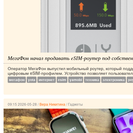
МегаФон начал продавать eSIM-роутер под собстве
Оператор МегаФон выпустил мобильный роутер, который подд
цифровым eSIM-профилем. Устройство позволяет пользовател
мегафон
yota
интернет
esim
yamobi
техника
электроника
ро
09:15 2026-05-28
/
Вера Никитина
/
Гаджеты