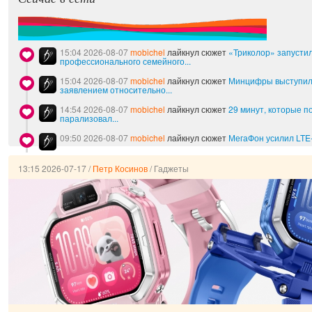
15:04 2026-08-07
mobichel
лайкнул сюжет
«Триколор» запусти
профессионального семейного...
15:04 2026-08-07
mobichel
лайкнул сюжет
Минцифры выступил
заявлением относительно...
14:54 2026-08-07
mobichel
лайкнул сюжет
29 минут, которые по
парализовал...
09:50 2026-08-07
mobichel
лайкнул сюжет
МегаФон усилил LTE
13:15 2026-07-17
/
Петр Косинов
/
Гаджеты