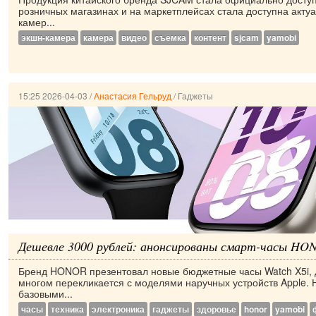
розничных магазинах и на маркетплейсах стала доступна акту
камер...
экшн-камера
камера
видео
съёмка
контент
sjcam
yamobi
15:25 2026-04-03
/
Анастасия Гельруд
/
Гаджеты
Дешевле 3000 рублей: анонсированы смарт-часы HON
Бренд HONOR презентовал новые бюджетные часы Watch X5i, 
многом перекликается с моделями наручных устройств Apple.
базовыми...
часы
техника
электроника
гаджеты
здоровье
honor
yamobi