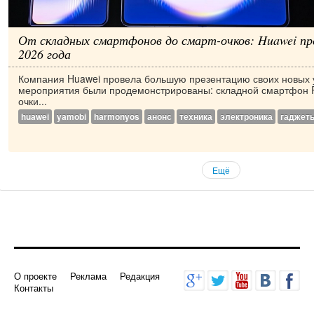
От складных смартфонов до смарт-очков: Huawei пр
2026 года
Компания Huawei провела большую презентацию своих новых у
мероприятия были продемонстрированы: складной смартфон P
очки...
huawei
yamobi
harmonyos
анонс
техника
электроника
гаджет
Ещё
О проекте
Реклама
Редакция
Контакты