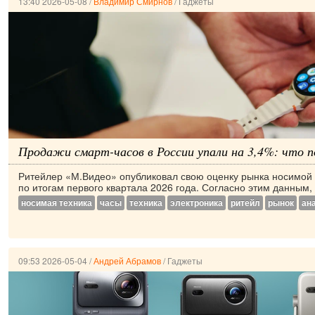
13:40 2026-05-08
/
Владимир Смирнов
/
Гаджеты
Продажи смарт-часов в России упали на 3,4%: что 
Ритейлер «М.Видео» опубликовал свою оценку рынка носимой 
по итогам первого квартала 2026 года. Согласно этим данным, 
носимая техника
часы
техника
электроника
ритейл
рынок
ан
09:53 2026-05-04
/
Андрей Абрамов
/
Гаджеты