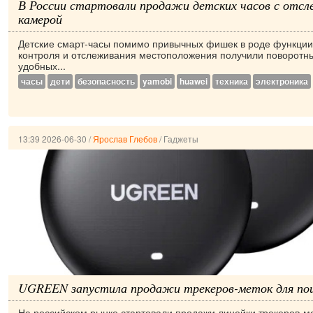
В России стартовали продажи детских часов с отсл
камерой
Детские смарт-часы помимо привычных фишек в роде функции
контроля и отслеживания местоположения получили поворотн
удобных...
часы
дети
безопасность
yamobi
huawei
техника
электроника
13:39 2026-06-30
/
Ярослав Глебов
/
Гаджеты
UGREEN запустила продажи трекеров-меток для по
На российском рынке стартовали продажи линейки трекеров-м