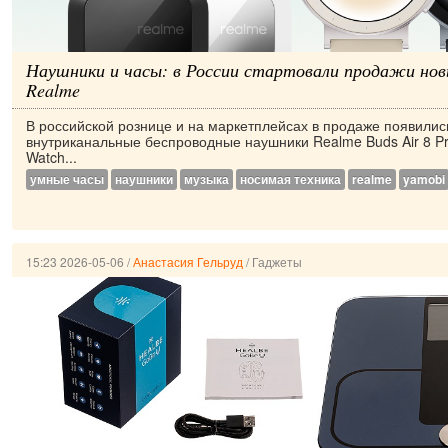
Наушники и часы: в России стартовали продажи но
Realme
В российской рознице и на маркетплейсах в продаже появилис
внутриканальные беспроводные наушники Realme Buds Air 8 P
Watch...
умные часы
наушники
музыка
носимая техника
realme
yamobi
15:23 2026-05-06
/
Анастасия Гельруд
/
Гаджеты