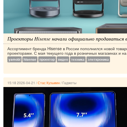
Проекторы Hisense начали официально продаваться в
Ассортимент бренда Hisense в России пополнился новой товар
проекторами. С мая текущего года в розничных магазинах и на
yamobi
hisense
проектор
видео
техника
элеткроника
15:18 2026-04-21
/
Стас Кузьмин
/
Гаджеты