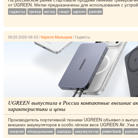
от UGREEN. Метки предназначены для использования с устройст
гаджеты
трекер
метка
смарт
ugreen
yamobi
09:25 2026-06-03
/
Кирилл Малышев
/
Гаджеты
UGREEN выпустила в России компактные внешние а
характеристики и цены
Производитель портативной техники UGREEN объявил о выпуск
внешних аккумуляторов в особо лёгком весе UGREEN Air. Уже в
энергия
оборудование
зарядка
аккумулятор
powerbank
yamobi