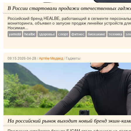
В России стартовали продажи отечественных гадже
Российский бренд HEALBE, работающий в сегменте персональ
мониторинга, объявил о запуске продаж линейки устройств для
Носимая...
yamobi
healbe
здоровье
спорт
фитнес
биохакинг
техника
эл
09:15 2026-04-28
/
Артём Медвед
/
Гаджеты
На российский рынок выходит новый бренд экшн-каме
Продукция китайского бренда SJCAM стала официально доступ