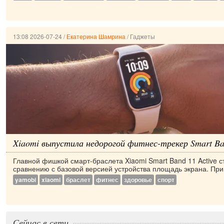
13:08 2026-07-24
/
Екатерина Шамрина
/
Гаджеты
Xiaomi выпустила недорогой фитнес-трекер Smart Ban
Главной фишкой смарт-браслета Xiaomi Smart Band 11 Active 
сравнению с базовой версией устройства площадь экрана. При
yamobi
xiaomi
браслет
фитнес
здоровье
спорт
Сейчас в сети