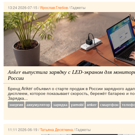
13:24 2026-07-15
/
Ярослав Глебов
/
Гаджеты
Anker выпустила зарядку с LED-экраном для монито
России
Бренд Anker объявил о старте продаж в России зарядного ада
дисплеем, которое показывает скорость, бережёт батарею и п
Зарядка...
энергия
аккумулятор
зарядка
yamobi
anker
смартфон
телеф
11:11 2026-06-19
/
Татьяна Десяткина
/
Гаджеты