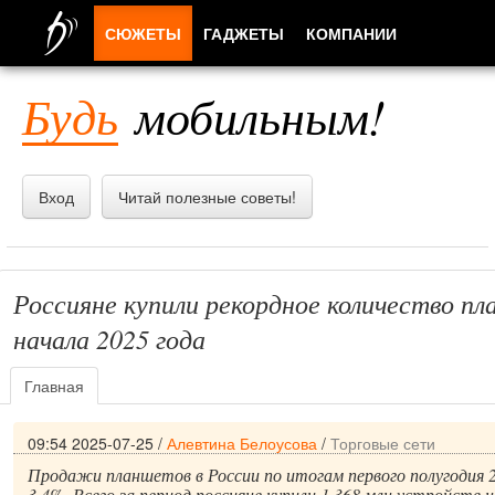
СЮЖЕТЫ
ГАДЖЕТЫ
КОМПАНИИ
ЛЮДИ
Будь
мобильным!
ПРИЛОЖЕНИЯ
Вход
Читай полезные советы!
Россияне купили рекордное количество пл
начала 2025 года
Главная
09:54 2025-07-25
/
Алевтина Белоусова
/
Торговые сети
Продажи планшетов в России по итогам первого полугодия 2
3,4%. Всего за период россияне купили 1,368 млн устройств н