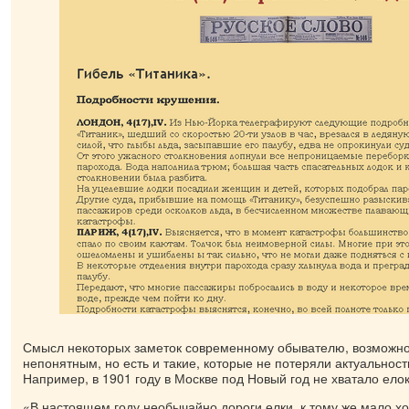
Смысл некоторых заметок современному обывателю, возможно
непонятным, но есть и такие, которые не потеряли актуальность
Например, в 1901 году в Москве под Новый год не хватало елок
«В настоящем году необычайно дороги елки, к тому же мало х