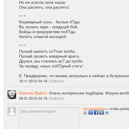
74ZLOY:
Полна страданій нашихъ чаша,
Слились въ одно и кровь и потъ.
Но не угасла сила наша:
Она растетъ, она растетъ!
* * *
Кошмарный сонъ - былыя б?ды,
Въ лучахъ зари - грядущій бой.
Бойцы в предчувствіи поб?ды
Кипятъ отвагой молодой.
* * *
Пускай шипитъ сл?пая злоба.
Пускай грозитъ коварный врагъ.
Друзья, мы станемъ вс? до гроба
За правду, нашъ поб?дный стягъ!
Е. Придворовъ. по моему актуально и сейчас в Астрахани 
16:11 2012-04-18,
Ответить
Максим Вайно:
Очень интересная подборка. Игрухи вообщ
08:31 2012-04-19,
Ответить
Авторизуйтесь
, чтобы доб