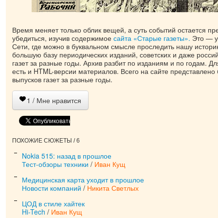
Время меняет только облик вещей, а суть событий остается пр
убедиться, изучив содержимое
сайта «Старые газеты».
Это — у
Сети, где можно в буквальном смысле проследить нашу истори
большую базу периодических изданий, советских и даже росс
газет за разные годы. Архив разбит по изданиям и по годам. Д
есть и HTML-версии материалов. Всего на сайте представлено
выпусков газет за разные годы.
1
/ Мне нравится
ПОХОЖИЕ СЮЖЕТЫ / 6
Nokia 515: назад в прошлое
Тест-обзоры техники
/
Иван Кущ
Медицинская карта уходит в прошлое
Новости компаний
/
Никита Светлых
ЦОД в стиле хайтек
Hi-Tech
/
Иван Кущ