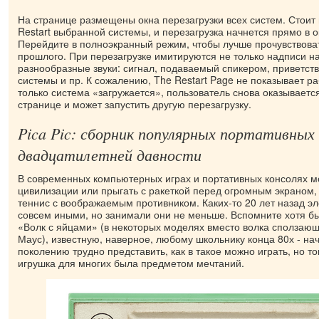
На странице размещены окна перезагрузки всех систем. Стоит 
Restart выбранной системы, и перезагрузка начнется прямо в о
Перейдите в полноэкранный режим, чтобы лучше прочувствова
прошлого. При перезагрузке имитируются не только надписи на
разнообразные звуки: сигнал, подаваемый спикером, приветств
системы и пр. К сожалению, The Restart Page не показывает р
только система «загружается», пользователь снова оказываетс
странице и может запустить другую перезагрузку.
Pica Pic: сборник популярных портативных 
двадцатилетней давности
В современных компьютерных играх и портативных консолях м
цивилизации или прыгать с ракеткой перед огромным экраном,
теннис с воображаемым противником. Каких-то 20 лет назад э
совсем иными, но занимали они не меньше. Вспомните хотя б
«Волк с яйцами» (в некоторых моделях вместо волка сползаю
Маус), известную, наверное, любому школьнику конца 80х - н
поколению трудно представить, как в такое можно играть, но т
игрушка для многих была предметом мечтаний.