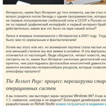
Интересно, каким был Интернет до того момента, как им стал п
вопрос родился после беседы с одним программистом, который
не первым пользователем глобальной сети в СССР и России с
ли ты первый графический интерфейс и первый интернет-брайз
действительно, каким все это было на заре нашей эпохи?
Лично я впервые познакомился с Интернетом в 2001 году. Тогд
было чем-то нереальным и фантастическим!
Хотим мы этого или нет, но всемирная паутина стала частью 
или меньшей степени мы все живем в онлайне. И эта виртуаль
отличается от настоящей. Люди общаются, читают новости, вед
смотреть на то, каким был Интернет несколько десятилетий на
приятно, чем разглядывать фотоальбом многолетней давности. 
имеется множество интереснейших ресурсов, которые позволяю
атмосферу прошлого!
The Restart Page: процесс перезагрузки ста
операционных систем
А вы помните, как выглядел экран загрузки Windows 98? А как 
1.1, наверное, никогда и не видели? Благодаря дизайнерам ко
разработчикам из Rehab Studio
можно погрузиться в недавнее