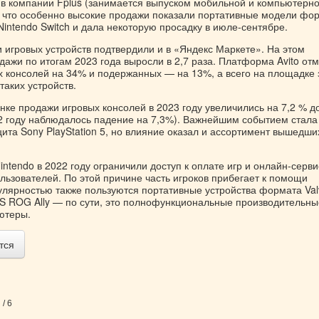
 в компании Fplus (занимается выпуском мобильной и компьютерн
в, что особенно высокие продажи показали портативные модели фо
Nintendo Switch и дала некоторую просадку в июле-сентябре.
 игровых устройств подтвердили и в «Яндекс Маркете». На этом
ажи по итогам 2023 года выросли в 2,7 раза. Платформа Avito от
х консолей на 34% и подержанных — на 13%, а всего на площадке 
таких устройств.
ке продажи игровых консолей в 2023 году увеличились на 7,2 % д
22 году наблюдалось падение на 7,3%). Важнейшим событием стала
та Sony PlayStation 5, но влияние оказал и ассортимент вышедши
 Nintendo в 2022 году ограничили доступ к оплате игр и онлайн-серв
льзователей. По этой причине часть игроков прибегает к помощи
улярностью также пользуются портативные устройства формата Val
S ROG Ally — по сути, это полнофункциональные производительны
ютеры.
тся
/ 6