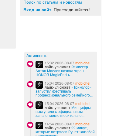
Поиск по статьям и новостям
Вход на сайт.
Присоединяйтесь!
Активность
15:32 2026-08-07
mobichel
лайкнул сюжет
Режиссер
Антон Маслов назвал экран
HONOR MagicPad 4...
15:04 2026-08-07
mobichel
лайкнул сюжет
«Триколор»
запустил фестиваль
профессионального семейного...
15:04 2026-08-07
mobichel
лайкнул сюжет
Минцифры
выступило с официальным
заявлением относительно...
14:54 2026-08-07
mobichel
лайкнул сюжет
29 минут,
которые потрясли Рунет: как сбой
парализовал...