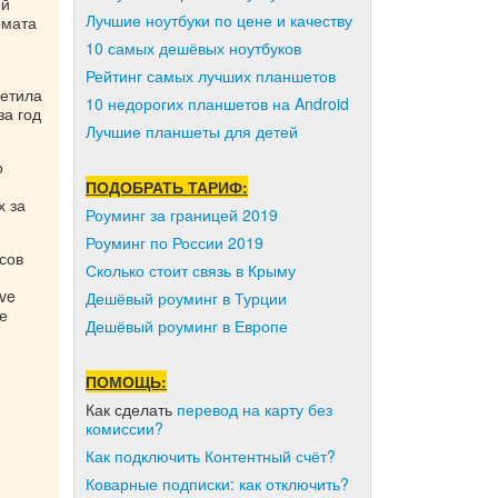
ой
Лучшие ноутбуки по цене и качеству
рмата
10 самых дешёвых ноутбуков
Рейтинг самых лучших планшетов
метила
10 недорогих планшетов на Android
за год
Лучшие планшеты для детей
о
ПОДОБРАТЬ ТАРИФ:
х за
Роуминг за границей 2019
Роуминг по России 2019
исов
Сколько стоит связь в Крыму
ve
Дешёвый роуминг в Турции
е
Дешёвый роуминг в Европе
ПОМОЩЬ:
Как сделать
перевод на карту без
комиссии?
Как подключить Контентный счёт?
Коварные подписки: как отключить?