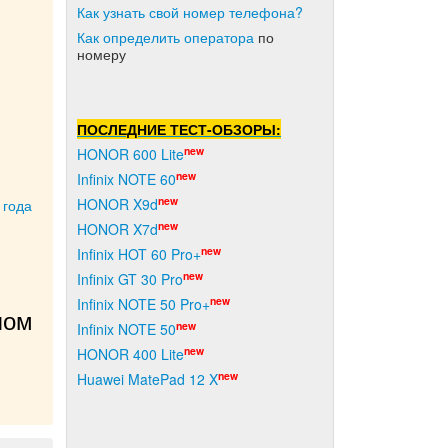
Как узнать свой номер телефона?
Как о
пределить оператора
по
номеру
ПОСЛЕДНИЕ ТЕСТ-ОБЗОРЫ:
new
HONOR 600 Lite
new
Infinix NOTE 60
new
HONOR X9d
 года
new
HONOR X7d
new
Infinix HOT 60 Pro+
new
Infinix GT 30 Pro
new
Infinix NOTE 50 Pro+
ом 
new
Infinix NOTE 50
new
HONOR 400 Lite
new
Huawei MatePad 12 X