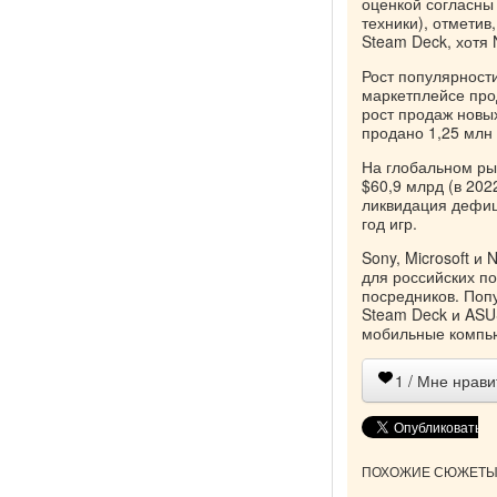
оценкой согласны
техники), отмети
Steam Deck, хотя 
Рост популярности
маркетплейсе прод
рост продаж новы
продано 1,25 млн 
На глобальном рын
$60,9 млрд (в 20
ликвидация дефици
год игр.
Sony, Microsoft и
для российских по
посредников. Поп
Steam Deck и ASU
мобильные компь
1
/ Мне нрави
ПОХОЖИЕ СЮЖЕТЫ 