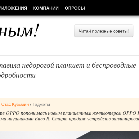
РИЛОЖЕНИЯ
КОМПАНИИ
ОПРОСЫ
ным!
Читай полезные советы!
авила недорогой планшет и беспроводные
одробности
/
Стас Кузьмин
/
Гаджеты
ств OPPO пополнилась новым планшетным компьютером OPPO 
ными наушниками Enco R. Старт продаж устройств запланирова