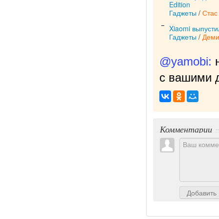
Edition
Гаджеты
/
Стас
Xiaomi выпуст
Гаджеты
/
Деми
@yamobi:
с вашими д
Комментарии
Добавить