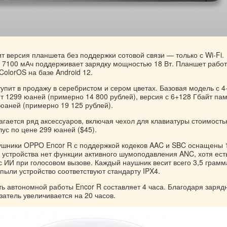
т версия планшета без поддержки сотовой связи — только с Wi-Fi.
 7100 мАч поддерживает зарядку мощностью 18 Вт. Планшет работ
olorOS на базе Android 12.
упит в продажу в серебристом и сером цветах. Базовая модель с 4
т 1299 юаней (примерно 14 800 рублей), версия с 6+128 Гбайт па
 юаней (примерно 19 125 рублей).
агается ряд аксессуаров, включая чехол для клавиатуры стоимость
лус по цене 299 юаней ($45).
шники OPPO Encor R с поддержкой кодеков AAC и SBC оснащены 1
 устройства нет функции активного шумоподавления ANC, хотя ест
 ИИ при голосовом вызове. Каждый наушник весит всего 3,5 грамм
 пыли устройство соответствуют стандарту IPX4.
ь автономной работы Encor R составляет 4 часа. Благодаря заряд
затель увеличивается на 20 часов.