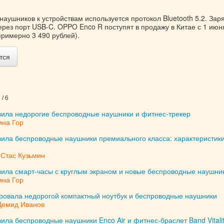
аушников к устройствам используется протокол Bluetooth 5.2. Зар
рез порт USB-C. OPPO Enco R поступят в продажу в Китае с 1 июн
примерно 3 490 рублей).
тся
/ 6
ила недорогие беспроводные наушники и фитнес-трекер
ина Гор
ила беспроводные наушники премиального класса: характеристики
/
Стас Кузьмин
ила смарт-часы с круглым экраном и новые беспроводные наушни
ина Гор
ровала недорогой компактный ноутбук и беспроводные наушники
Демид Иванов
ла беспроводные наушники Enco Air и фитнес-браслет Band Vitali