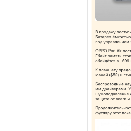
В продажу поступи
Батарея ёмкостью
под управлением C
OPPO Pad Air пост
Гбайт памяти стои
обойдётся в 1699
К планшету предл
юаней ($52) и сти
Беспроводные нау
мм драйверами. У
шумоподавление с
защите от влаги и
Продолжительност
футляру этот пока