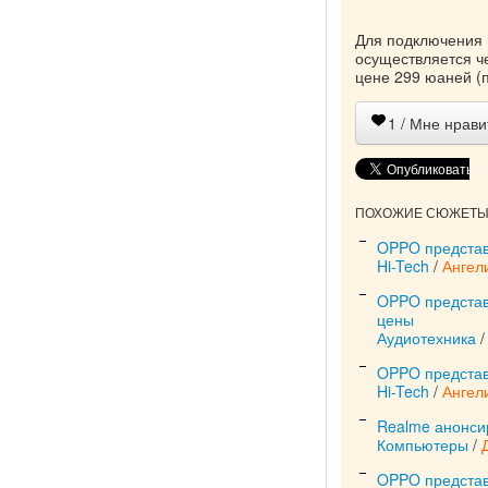
Для подключения н
осуществляется че
цене 299 юаней (
1
/ Мне нрави
ПОХОЖИЕ СЮЖЕТЫ 
OPPO представ
Hi-Tech
/
Ангел
OPPO представ
цены
Аудиотехника
OPPO представ
Hi-Tech
/
Ангел
Realme анонси
Компьютеры
/
OPPO представи