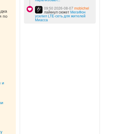
09:50 2026-08-07
mobichel
ядка
лайкнул сюжет
МегаФон
я по
усилил LTE-сеть для жителей
Миасса
 и
ки
ty