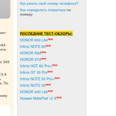
Как узнать свой номер телефона?
Как о
пределить оператора
по
номеру
ает
ПОСЛЕДНИЕ ТЕСТ-ОБЗОРЫ:
new
HONOR 600 Lite
+64
new
Infinix NOTE 60
мяти
new
HONOR X9d
new
HONOR X7d
ю 349
new
Infinix HOT 60 Pro+
new
Infinix GT 30 Pro
3,4-
ь
new
Infinix NOTE 50 Pro+
а. По
new
Infinix NOTE 50
new
HONOR 400 Lite
ному
new
Huawei MatePad 12 X