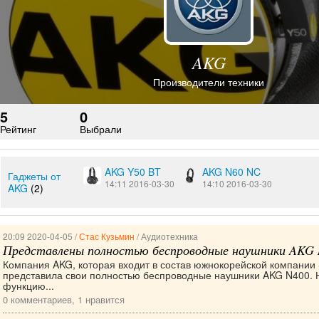
AKG
Производители техники
5
0
Рейтинг
Выбрали
AKG Y50 BT
AKG N60 NC
Гаджеты от
14:11 2016-03-30
14:10 2016-03-30
AKG
(2)
20:09 2020-04-05 /
Стас Кузьмин
/ Аудиотехника
Представлены полностью беспроводные наушники AKG
Компания AKG, которая входит в состав южнокорейской компании
представила свои полностью беспроводные наушники AKG N400. 
функцию...
0 комментариев, 1 нравится