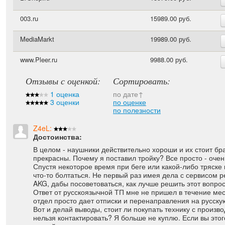
003.ru
15989.00 руб.
MediaMarkt
19989.00 руб.
www.Pleer.ru
9988.00 руб.
Отзывы с оценкой:
Сортировать:
1 оценка
по дате
3 оценки
по оценке
по полезности
Z4eL:
Достоинства:
В целом - наушники действительно хороши и их стоит бра
прекрасны. Почему я поставил тройку? Все просто - оче
Спустя некоторое время при беге или какой-либо тряске 
что-то болтаться. Не первый раз имея дела с сервисом 
AKG, дабы посоветоваться, как лучше решить этот вопрос
Ответ от русскоязычной ТП мне не пришел в течение ме
отдел просто дает отписки и перенаправления на русскую
Вот и делай выводы, стоит ли покупать технику с произв
нельзя контактировать? Я больше не куплю. Если вы этог