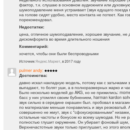
фактор, т.к. слушаю в основном аудиокниги или духовную
шумоподавление меня устраивает (звук едущего поезда м
на голове сидят удобно, место контакта не потеет. Как г
порекомендовал.
Недостатки:
цена, отличное шумоподавление, хорошее звучание, не 
дискомформта во время длительного ношения
Комментарий:
хочется, чтобы они были беспроводными
Источник
Яндекс.Маркет
, в 2017 году
pulmer andy:
Достоинства:
давно искал накладную модель, потому как с затычками з
выпадают, то болят уши, а в полноразмерных жарко и ча
Было несколько моделей до AKG, но не прижились: mom
басс у них утомлял своим бубнением, harman kardon soh
звук сильно в середине окрашен был. пробовал в магазине
по материалам меньше понравились и звук резковатый. А
совершенно не жмут, звук с "сфокусированными" низам
остальные частоты и бонусом ко всему шумодав. Но не р
полностью глушит окружение. Он убирает фоновый шум, 
Верхнечастотные звуки только приглушает, но этого впол