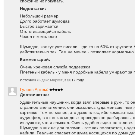
спокойно их покупать.
Недостатки:
Небольшой размер
Долго работает шумодав
Быстро заряжается
Отстегивающийся кабель
Чехол в комплекте
Шумодав, как тут уже писали - где-то на 60% от крутости
действительно так. Тем не менее - позволяет нормально 
Комментарий:
Очень хреновая служба поддержки
Плетеный кабель - у меня подобные кабели умирают за г
Источник
Яндекс.Маркет
, в 2017 году
Гуляев Артем:
Достоинства:
Удивительные наушники, когда взял впервые в руки, то о
странное впечатление, они оказались куда меньше, чем 
картинке. Тем не менее, это даже плюс, ибо компактные.
аудиофил, в оттенках медных проводов не разбираюсь, н
из лучших, что я слышал. Очень удобно сидят на голове
Шумодав в них не для галочки - все как полагается, наде
набили. Реально спасает от шума носящихся по дому дет