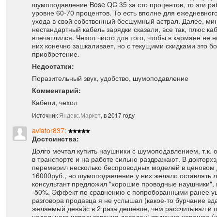
шумоподавление Bose QC 35 за сто процентов, то эти р
уровне 60-70 процентов. То есть вполне для ежедневного
ухода в свой собственный бесшумный астрал. Далее, мин
нестандартный кабель зарядки сказали, все так, плюс ка
впечатлился. Чехол чисто для того, чтобы в кармане не н
них конечно зашкаливает, но с текущими скидками это б
приобретение.
Недостатки:
Поразительный звук, удобство, шумоподавление
Комментарий:
Кабели, чехол
Источник
Яндекс.Маркет
, в 2017 году
aviator837:
Достоинства:
Долго мечтал купить наушники с шумоподавлением, т.к.
в транспорте и на работе сильно раздражают. В докторх
перемерил несколько беспроводных моделей в ценовом 
16000руб., но шумоподавление у них желало оставлять л
консультант предложил "хорошие проводные наушники", 
-50%. Эффект по сравнению с попробованными ранее у
разговора продавца я не услышал (какое-то бурчание вда
желаемый девайс в 2 раза дешевле, чем рассчитывал и п
недельного использования доволен: звучание хорошее (