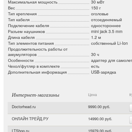
Максимальная мощность
30 мВт
Вес
150 г
Тип крепления
оголовье
Тип кабеля
отсоединяемый
Подключение кабеля
одностороннее
Разъем наушников
mini jack 3.5 mm
Длина кабеля
1.2 м
Тип элементов питания
собственный Li-Ion
Продолжительность работы от
аккумуляторов
30 ч
Особенности
адаптер для самоле
Чехол/футляр в комплекте
есть
Дополнительная информация
USB-зарядка
Интернет-магазины
Цена
К
Doctorhead.ru
9990.00 руб.
ОНЛАЙН ТРЕЙД.РУ
14990.00 руб.
LTShop.ru
15979.00 руб.