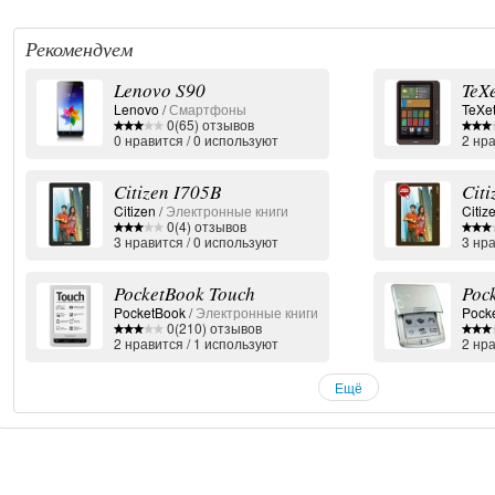
Рекомендуем
Lenovo S90
TeX
Lenovo
/
Смартфоны
TeXe
0(65) отзывов
0
нравится
/
0
используют
2
нра
Citizen I705B
Cit
Citizen
/
Электронные книги
Citiz
0(4) отзывов
3
нравится
/
0
используют
3
нра
PocketBook Touch
Poc
PocketBook
/
Электронные книги
Pock
0(210) отзывов
2
нравится
/
1
используют
2
нра
Ещё