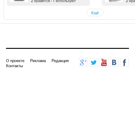
2
нравится
/
1
используют
2
нра
Ещё
О проекте
Реклама
Редакция
Контакты