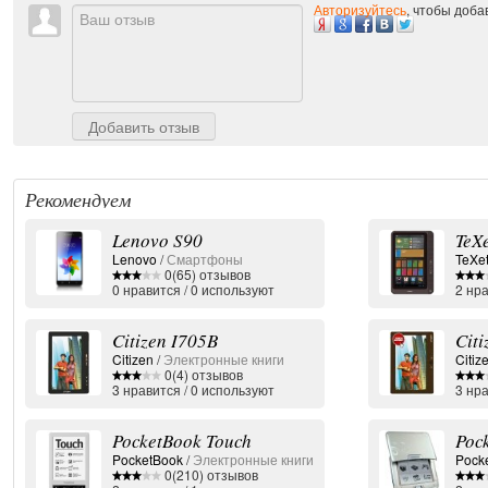
Авторизуйтесь
, чтобы доба
Добавить отзыв
Рекомендуем
Lenovo S90
TeX
Lenovo
/
Смартфоны
TeXe
0(65) отзывов
0
нравится
/
0
используют
2
нра
Citizen I705B
Cit
Citizen
/
Электронные книги
Citiz
0(4) отзывов
3
нравится
/
0
используют
3
нра
PocketBook Touch
Poc
PocketBook
/
Электронные книги
Pock
0(210) отзывов