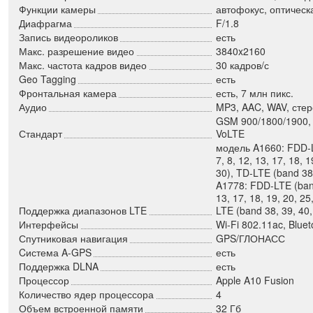
Функции камеры
автофокус, оптическ
Диафрагма
F/1.8
Запись видеороликов
есть
Макс. разрешение видео
3840x2160
Макс. частота кадров видео
30 кадров/с
Geo Tagging
есть
Фронтальная камера
есть, 7 млн пикс.
Аудио
MP3, AAC, WAV, сте
GSM 900/1800/1900, 
Стандарт
VoLTE
модель A1660: FDD-LT
7, 8, 12, 13, 17, 18, 1
30), TD-LTE (band 38
A1778: FDD-LTE (band 
13, 17, 18, 19, 20, 25
Поддержка диапазонов LTE
LTE (band 38, 39, 40,
Интерфейсы
Wi-Fi 802.11ac, Bluet
Спутниковая навигация
GPS/ГЛОНАСС
Cистема A-GPS
есть
Поддержка DLNA
есть
Процессор
Apple A10 Fusion
Количество ядер процессора
4
Объем встроенной памяти
32 Гб