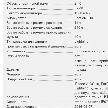
Объем оперативной памяти
2 Гб
Тип аккумулятора
Li-Ion
Емкость аккумулятора
1960 мА⋅ч
Аккумулятор
несъемный
Время работы в режиме разговора
14 ч
Время работы в режиме ожидания
240 ч
Время работы в режиме прослушивания
музыки
40 ч
Тип разъема для зарядки
Lightning
Громкая связь (встроенный динамик)
есть
Управление
голосовой набор, го
Режим полета
есть
освещенности, прибл
компас, барометр, с
Датчики
пальца
Фонарик
есть
Поддержка RAW
есть
iPhone с iOS 10, Ea
Lightning, адаптер L
для наушников, кабел
Комплектация
адаптер питания US
Особенности
степень защиты IP67
Дата анонсирования
2016-09-07