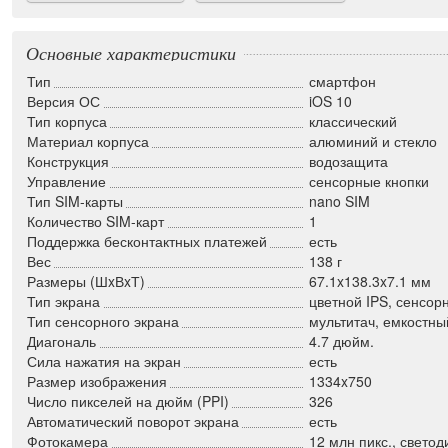
Основные характеристики
Тип
смартфон
Версия ОС
iOS 10
Тип корпуса
классический
Материал корпуса
алюминий и стекло
Конструкция
водозащита
Управление
сенсорные кнопки
Тип SIM-карты
nano SIM
Количество SIM-карт
1
Поддержка бесконтактных платежей
есть
Вес
138 г
Размеры (ШxВxТ)
67.1x138.3x7.1 мм
Тип экрана
цветной IPS, сенсор
Тип сенсорного экрана
мультитач, емкостны
Диагональ
4.7 дюйм.
Сила нажатия на экран
есть
Размер изображения
1334x750
Число пикселей на дюйм (PPI)
326
Автоматический поворот экрана
есть
Фотокамера
12 млн пикс., свето