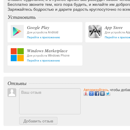
Бесплатно звоните тем, кого пора будить, и желайте им доброго
Заряжайтесь бодростью и дарите радость круглосуточно
по всем
Установить
Google Play
App Store
Для устройств Android
Для устройств Ap
Перейти к приложению
Перейти к прило
Windows Marketplace
Для устройств Windows Phone
Перейти к приложению
Отзывы
Авторизуйтесь
, чтобы доба
Добавить отзыв