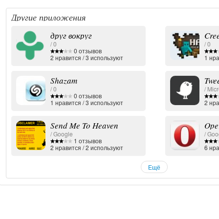
Другие приложения
друг вокруг
Cre
/ 0
/ 0
0 отзывов
2
нравится
/
3
используют
1
нра
Shazam
Twee
/ 0
/ Micr
0 отзывов
1
нравится
/
3
используют
2
нра
Send Me To Heaven
Ope
/ Google
/ Goo
1 отзывов
2
нравится
/
2
используют
6
нра
Ещё