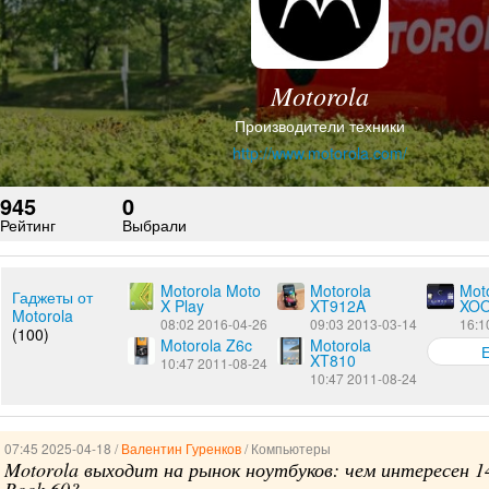
Motorola
Производители техники
http://www.motorola.com/
945
0
Рейтинг
Выбрали
Motorola Moto
Motorola
Mot
Гаджеты от
X Play
XT912A
XO
Motorola
08:02 2016-04-26
09:03 2013-03-14
16:1
(100)
Motorola Z6c
Motorola
XT810
10:47 2011-08-24
10:47 2011-08-24
07:45 2025-04-18 /
Валентин Гуренков
/ Компьютеры
Motorola выходит на рынок ноутбуков: чем интересен 