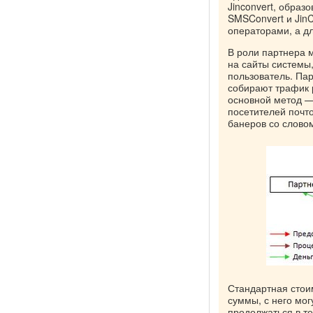
Jinconvert, образ
SMSConvert и JinC
операторами, а д
В роли партнера 
на сайты системы,
пользователь. Па
собирают трафик 
основной метод —
посетителей почт
банеров со слово
Стандартная стоим
суммы, с него мог
продолжаться в те