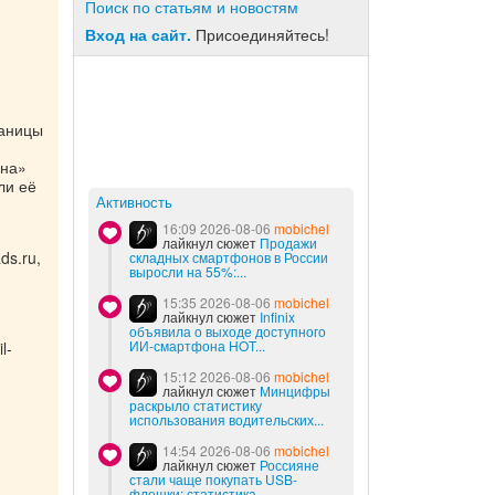
Поиск по статьям и новостям
Вход на сайт.
Присоединяйтесь!
раницы
:
йна»
ли её
Активность
16:09 2026-08-06
mobichel
лайкнул сюжет
Продажи
ds.ru,
складных смартфонов в России
выросли на 55%:...
15:35 2026-08-06
mobichel
лайкнул сюжет
Infinix
объявила о выходе доступного
ИИ-смартфона HOT...
l-
15:12 2026-08-06
mobichel
лайкнул сюжет
Минцифры
раскрыло статистику
использования водительских...
14:54 2026-08-06
mobichel
лайкнул сюжет
Россияне
стали чаще покупать USB-
флешки: статистика...