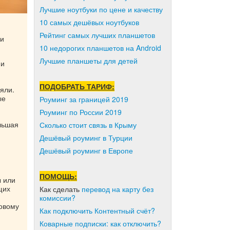
Лучшие ноутбуки по цене и качеству
10 самых дешёвых ноутбуков
Рейтинг самых лучших планшетов
ги
10 недорогих планшетов на Android
Лучшие планшеты для детей
 и
ПОДОБРАТЬ ТАРИФ:
яли.
ые
Роуминг за границей 2019
Роуминг по России 2019
льшая
Сколько стоит связь в Крыму
Дешёвый роуминг в Турции
Дешёвый роуминг в Европе
ПОМОЩЬ:
ы или
щих
Как сделать
перевод на карту без
комиссии?
овому
Как подключить Контентный счёт?
Коварные подписки: как отключить?