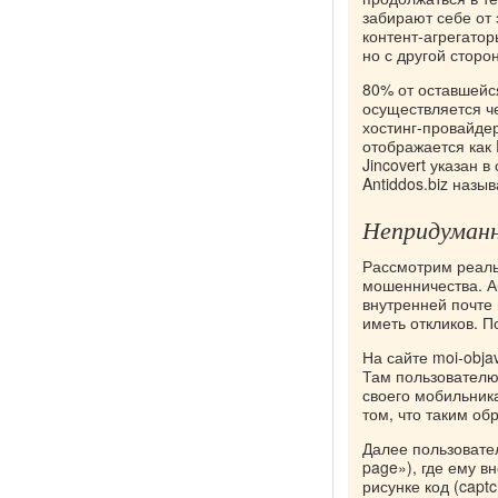
забирают себе от
контент-агрегатор
но с другой стор
80% от оставшейс
осуществляется ч
хостинг-провайдер
отображается как 
Jincovert указан 
Antiddos.biz назы
Непридуман
Рассмотрим реаль
мошенничества. А
внутренней почте
иметь откликов. П
На сайте moi-obja
Там пользователю
своего мобильник
том, что таким об
Далее пользовате
page»), где ему 
рисунке код (capt