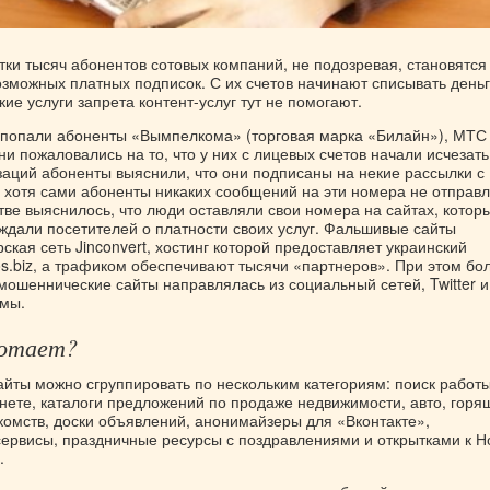
тки тысяч абонентов сотовых компаний, не подозревая, становятся
озможных платных подписок. С их счетов начинают списывать день
кие услуги запрета контент-услуг тут не помогают.
 попали абоненты «Вымпелкома» (торговая марка «Билайн»), МТС
и пожаловались на то, что у них с лицевых счетов начали исчезать
заций абоненты выяснили, что они подписаны на некие рассылки с
, хотя сами абоненты никаких сообщений на эти номера не отправл
ве выяснилось, что люди оставляли свои номера на сайтах, котор
ждали посетителей о платности своих услуг. Фальшивые сайты
ская сеть Jinconvert, хостинг которой предоставляет украинский
os.biz, а трафиком обеспечивают тысячи «партнеров». При этом бо
мошеннические сайты направлялась из социальный сетей, Twitter и
амы.
ботает?
йты можно сгруппировать по нескольким категориям: поиск работ
рнете, каталоги предложений по продаже недвижимости, авто, горя
комств, доски объявлений, анонимайзеры для «Вконтакте»,
рвисы, праздничные ресурсы с поздравлениями и открытками к Н
.