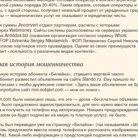
 этой суммы порядка 30-40%. Таким образом, сотовые операторы и
ы, с одной стороны, получают немалый процент от украденных сре
оны — мошеннических услуг не оказывают и юридически чисты.
я суммы Jinconvert отдает партнерам, расчеты с которыми
ерез Webmoney. Сайты системы расположены на серверах украинс
а Antiddos.biz (название организации согласно сервису Whois
FOP Litvinenko Sergey Nikolaevich - ФОП Литвиненко Сергей Никола
в списке партнеров этого провайдера. Одним из своих преимуществ
вает «лояльность к различным видам контента».
ная история мошенничества
ную историю абонента «Билайна», ставшего жертвой такого
бонент разместил объявление на сайте Slando.ru. Ему пришло по
 письмо с якобы дружеским советом: «Здесь ваше объявление не б
опробуйте сайт moi-oobjavi.com — мне он помог».
vi.com было написано лишь, что это — доска «бесплатных объявле
 было предложено зарегистрироваться, для чего нужно ввести ном
а и получить на телефон код авторизации. Никаких предупреждени
разом он будет подписан на какую-ту платную услугу, не было.
ль был переведен уже на страницу «Билайна» (так называемая «la
вновь предложили ввести номер телефона и распознать изображенн
cha). Какой-либо информации о предстоящей подписке на платную 