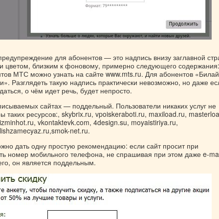
предупреждение для абонентов — это надпись внизу заглавной ст
 цветом, близким к фоновому, примерно следующего содержания
тов МТС можно узнать на сайте www.mts.ru. Для абонентов «Била
тки». Разглядеть такую надпись практически невозможно, но даже ес
даться, о чём идет речь, будет непросто.
описываемых сайтах — поддельный. Пользователи никаких услуг не
таких ресурсов:, skybrix.ru, vpoiskeraboti.ru, maxiload.ru, masterloa
izminhot.ru, vkontaktevk.com, 4design.su, moyaistiriya.ru,
lishzamecyaz.ru,smok-net.ru.
жно дать одну простую рекомендацию: если сайт просит при
ть номер мобильного телефона, не спрашивая при этом даже e-mai
его, он является поддельным.