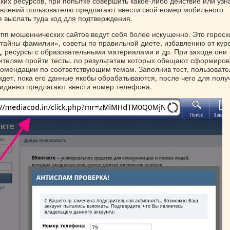
их ресурсов, при попытке совершить какое-либо действие или узн
влений пользователю предлагают ввести свой номер мобильного
 выслать туда код для подтверждения.
упп мошеннических сайтов ведут себя более искушенно. Это гороск
«тайны фамилии», советы по правильной диете, избавлению от кур
 ресурсы с образовательными материалами и др. При заходе они
ителям пройти тесты, по результатам которых обещают сформиров
омендации по соответствующим темам. Заполнив тест, пользовате
ждет, пока его данные якобы обрабатываются, после чего для полу
иданно предлагают ввести номер телефона.