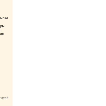
сылки
еры
о
ния
у этой