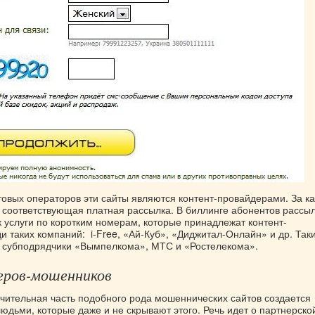
отовых операторов эти сайты являются контент-провайдерами. За 
а соответствующая платная рассылка. В биллинге абонентов рассы
 услуги по коротким номерам, которые принадлежат контент-
и таких компаний: i-Free, «Ай-Куб», «Диджитал-Онлайн» и др. Так
 субподрядчики «Вымпелкома», МТС и «Ростелекома».
еров-мошенников
ачительная часть подобного рода мошеннических сайтов создается
юдьми, которые даже и не скрывают этого. Речь идет о партнерско