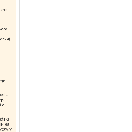
дств,
кого
евич).
удет
ний».
ер
й о
nding
ый на
услугу