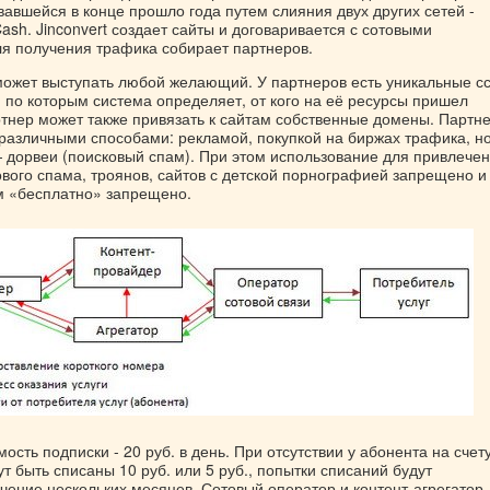
овавшейся в конце прошло года путем слияния двух других сетей -
ash. Jinconvert создает сайты и договаривается с сотовыми
ля получения трафика собирает партнеров.
может выступать любой желающий. У партнеров есть уникальные с
 по которым система определяет, от кого на её ресурсы пришел
ртнер может также привязать к сайтам собственные домены. Партн
различными способами: рекламой, покупкой на биржах трафика, н
 дорвеи (поисковый спам). При этом использование для привлече
ового спама, троянов, сайтов с детской порнографией запрещено и
м «бесплатно» запрещено.
ость подписки - 20 руб. в день. При отсутствии у абонента на счет
ут быть списаны 10 руб. или 5 руб., попытки списаний будут
чение нескольких месяцев. Сотовый оператор и контент-агрегатор