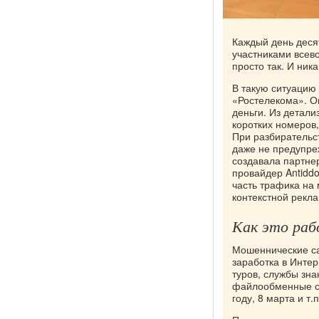
Каждый день деся
участниками всев
просто так. И ника
В такую ситуацию
«Ростелекома». Он
деньги. Из детали
коротких номеров
При разбирательст
даже не предупре
создавала партнер
провайдер Antidd
часть трафика на 
контекстной рекл
Как это ра
Мошеннические са
заработка в Инте
туров, службы зна
файлообменные се
году, 8 марта и т.п