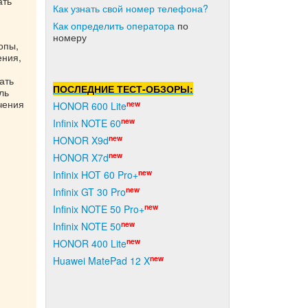
ать
Как узнать свой номер телефона?
Как о
пределить оператора
по
номеру
опы,
ения,
ать
ПОСЛЕДНИЕ ТЕСТ-ОБЗОРЫ:
ль
чения
new
HONOR 600 Lite
new
Infinix NOTE 60
new
HONOR X9d
new
HONOR X7d
new
Infinix HOT 60 Pro+
new
Infinix GT 30 Pro
new
Infinix NOTE 50 Pro+
new
Infinix NOTE 50
new
HONOR 400 Lite
new
Huawei MatePad 12 X