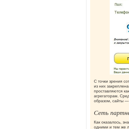
С точки зрения с
из них закреплен
проставляются как
агрегаторам. Сред
образом, сайты —
Сеть партн
Как оказалось, зн
одними и тем же л