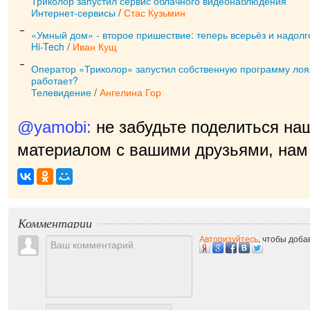
Триколор запустил сервис облачного видеонаблюдения
Интернет-сервисы
/
Стас Кузьмин
«Умный дом» - второе пришествие: теперь всерьёз и надолг
Hi-Tech
/
Иван Кущ
Оператор «Триколор» запустил собственную программу лоял
работает?
Телевидение
/
Ангелина Гор
@yamobi:
не забудьте поделиться на
материалом с вашими друзьями, нам 
пр
|
Комментарии
Авторизуйтесь
, чтобы доб