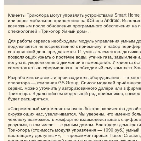
Клиенты Триколора могут управлять устройствами Smart Home 
или через мобильное приложение на iOS или Android. Использ
возможным после обновления программного обеспечения на п
с технологией «Триколор Умный дом».
Для работы сервиса необходимы модуль управления умным д
подключается непосредственно к приёмнику, и набор перифер
сегодняшний день предлагается 11 умных элементов: датчиков 
позволяющих узнать о протечке воды, утечке газа, задымлении
получать уведомления о движении в помещении. У клиента ест
самостоятельно сформировать необходимый ему комплект Sm
Разработчик системы и производитель оборудования — технол
оператора — компания GS Group. Список моделей приёмнико
сервис, можно уточнить у авторизованного дилера или в фирм
Триколора. В дальнейшем модельный ряд приёмников, совмес
будет расширяться.
«Современный мир меняется очень быстро, количество девайсо
окружающих нас, увеличивается. Мы уверены, что именно бол
человеку возможность комфортно взаимодействовать с цифро
услугами, в том числе — с умным домом. Благодаря демократ
Триколора (стоимость модуля управления — 1090 руб.) умный 
настоящему доступным», — прокомментировал Павел Стешин, 
органами государственной власти и внешним коммуникациям.