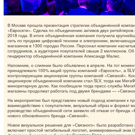
В Москве прошла презентация стратегии объединённой компан
«Евросети». Сделка по объединению активов двух ритейлеров
2018 года. В итоге объединённая компания получила крупней
сеть по продаже цифровой техники и электроники, включающу
магазинов в 1300 городах России. Персонал компании насчиты
сотрудников, а аудитория покупателей свыше 2 миллионов. Об
гендиректор объединённой компании Александр Малис.
Напомним, о слиянии было объявлено в апреле. На тот момен
принадлежало 100% акций группы компаний «Евросеть», а SLV
контролирующим акционером группы компаний «Связной». К
акционером объединенной компании стал SLV, тогда как Мега
миноритарную долю. Как пообещали тогда пресс-службы Мега
магазины продолжат работать под двумя брендами — «Связног
На мероприятии был представлен новый подход компании к п
взаимодействию с покупателем, визуальный образ и формат ма
руководство объединённой сети заявило об отказе от бренда «
нового обновлённого бренда «Связной».
Новое визуальное решение для «Связного» было разработано 
включает простой читабельный логотип, анимированный знак (б