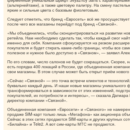
фирменный уникальный шрифт Svyaznoy Sans с характерными
(альтернейтами), а также цветовую палитру. На смену пастел
яркие и сильные цвета с базовым фиолетовым.
Следует отметить, что бренд «Евросеть» всё же просуществует
после чего все магазины перейдут под бренд «Связной».
«Мы объединились, чтобы сконцентрироваться на развитии но
ретейла. Нам необходимо сделать так, чтобы каждый смог най
именно для себя. Компания сфокусируется на резком расшире
покупателя и будет стирать какие-либо границы, чтобы все сам
полезное и нужное было доступно в «Связном», — заявил Але
По его словам, число салонов не будет сокращаться. Скорее, 
есть порядка 400 локаций в России, где объединенная компани
свои магазины. В этом случае может быть открыт приём нового
«Сейчас «Связной» — это точка встречи клиентов и технологи
буквально каждый день. И наши новые магазины уникального ф
трансформироваться в зависимости от этих изменений, подстр
покупателей, их потребности и интересы», — сказала Дагмара
директор компании «Связной».
Объединенная компания «Евросети» и «Связного» не намерен
продаже SIM-карт только лишь «Мегафона» как акционера объ
Сейчас в этих сетях продаются SIM-карты и других крупных со
«Билайна» и Tele2. А вот сим-карты МТС не продаются.