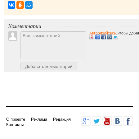
приятно!
|
Комментарии
Авторизуйтесь
, чтобы доб
Добавить комментарий
О проекте
Реклама
Редакция
Контакты