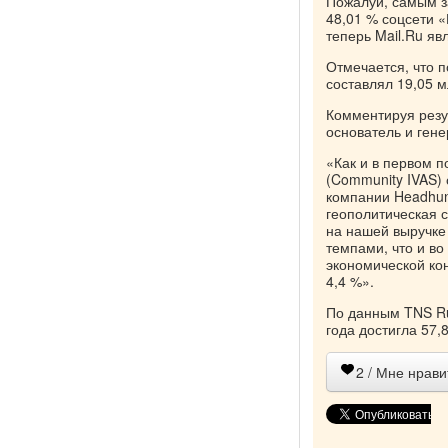
Пожалуй, самым з
48,01 % соцсети 
теперь Mail.Ru я
Отмечается, что п
составлял 19,05 м
Комментируя резу
основатель и гене
«Как и в первом п
(Community IVAS) 
компании Headhun
геополитическая с
на нашей выручке
темпами, что и во
экономической кон
4,4 %».
По данным TNS Rus
года достигла 57,
2
/ Мне нрави