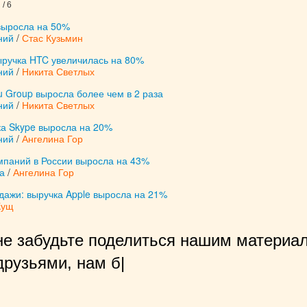
/ 6
выросла на 50%
ний
/
Стас Кузьмин
ыручка HTC увеличилась на 80%
ний
/
Никита Светлых
u Group выросла более чем в 2 раза
ний
/
Никита Светлых
ка Skype выросла на 20%
ний
/
Ангелина Гор
мпаний в России выросла на 43%
а
/
Ангелина Гор
дажи: выручка Apple выросла на 21%
Кущ
не забудьте поделиться нашим материал
рузьями, нам будет очень прият
|