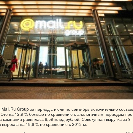
 Mail.Ru Group за период с июля по сентябрь включительно состав
. Это на 12,9 % больше по сравнению с аналогичным периодом пр
ка компании равнялась 6,59 млрд рублей. Совокупная выручка за 9
 выросла на 18,6 % по сравнению с 2013-м.