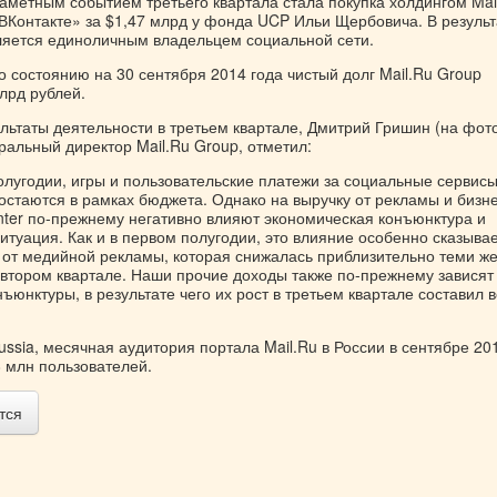
аметным событием третьего квартала стала покупка холдингом Mai
«ВКонтакте» за $1,47 млрд у фонда UCP Ильи Щербовича. В результ
вляется единоличным владельцем социальной сети.
о состоянию на 30 сентября 2014 года чистый долг Mail.Ru Group
лрд рублей.
льтаты деятельности в третьем квартале, Дмитрий Гришин (на фото
ральный директор Mail.Ru Group, отметил:
олугодии, игры и пользовательские платежи за социальные сервис
остаются в рамках бюджета. Однако на выручку от рекламы и бизн
ter по-прежнему негативно влияют экономическая конъюнктура и
итуация. Как и в первом полугодии, это влияние особенно сказыва
 от медийной рекламы, которая снижалась приблизительно теми ж
 втором квартале. Наши прочие доходы также по-прежнему зависят
ъюнктуры, в результате чего их рост в третьем квартале составил в
sia, месячная аудитория портала Mail.Ru в России в сентябре 20
8 млн пользователей.
тся