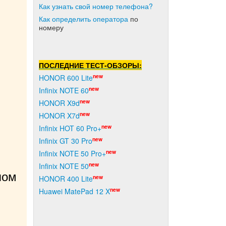
Как узнать свой номер телефона?
Как о
пределить оператора
по
номеру
ПОСЛЕДНИЕ ТЕСТ-ОБЗОРЫ:
new
HONOR 600 Lite
new
Infinix NOTE 60
new
HONOR X9d
new
HONOR X7d
new
Infinix HOT 60 Pro+
new
Infinix GT 30 Pro
new
Infinix NOTE 50 Pro+
new
Infinix NOTE 50
ом 
new
HONOR 400 Lite
new
Huawei MatePad 12 X