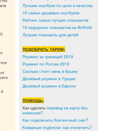
l.Ru
Лучшие ноутбуки по цене и качеству
ате
10 самых дешёвых ноутбуков
Рейтинг самых лучших планшетов
10 недорогих планшетов на Android
),
Лучшие планшеты для детей
ы
ПОДОБРАТЬ ТАРИФ:
ес
Роуминг за границей 2019
ется
Роуминг по России 2019
е
Сколько стоит связь в Крыму
 от
сего
Дешёвый роуминг в Турции
Дешёвый роуминг в Европе
14
ПОМОЩЬ:
Как сделать
перевод на карту без
комиссии?
Как подключить Контентный счёт?
Коварные подписки: как отключить?