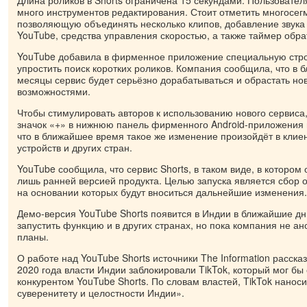
много инструментов редактирования. Стоит отметить многосег
позволяющую объединять несколько клипов, добавление звука
YouTube, средства управления скоростью, а также таймер обра
YouTube добавила в фирменное приложение специальную стро
упростить поиск коротких роликов. Компания сообщила, что в 
месяцы сервис будет серьёзно дорабатываться и обрастать н
возможностями.
Чтобы стимулировать авторов к использованию нового сервиса
значок «+» в нижнюю панель фирменного Android-приложения 
что в ближайшее время такое же изменение произойдёт в клие
устройств и других стран.
YouTube сообщила, что сервис Shorts, в таком виде, в котором
лишь ранней версией продукта. Целью запуска является сбор 
на основании которых будут вноситься дальнейшие изменения.
Демо-версия YouTube Shorts появится в Индии в ближайшие дн
запустить функцию и в других странах, но пока компания не а
планы.
О работе над YouTube Shorts источники The Information расска
2020 года власти Индии заблокировали TikTok, который мог бы
конкурентом YouTube Shorts. По словам властей, TikTok нанос
суверенитету и целостности Индии».