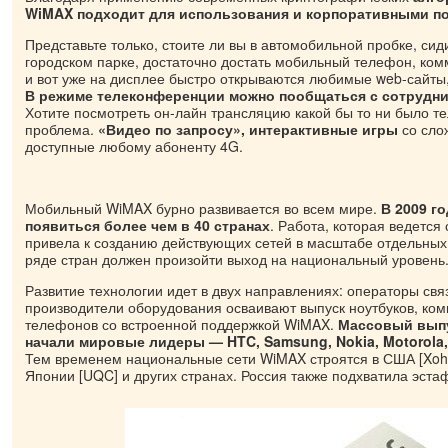
WiMAX подходит для использования и корпоративными п
Представьте только, стоите ли вы в автомобильной пробке, сид
городском парке, достаточно достать мобильный телефон, ком
и вот уже на дисплее быстро открываются любимые web-сайты,
В режиме телеконференции можно пообщаться с сотрудни
Хотите посмотреть он-лайн трансляцию какой бы то ни было т
проблема.
«Видео по запросу», интерактивные игры
со слож
доступные любому абоненту 4G.
Мобильный WiMAX бурно развивается во всем мире.
В 2009 г
появиться более чем в 40 странах
. Работа, которая ведется 
привела к созданию действующих сетей в масштабе отдельных 
ряде стран должен произойти выход на национальный уровень
Развитие технологии идет в двух направлениях: операторы свя
производители оборудования осваивают выпуск ноутбуков, ком
телефонов со встроенной поддержкой WiMAX.
Массовый выпу
начали мировые лидеры — HTC, Samsung, Nokia, Motorola, A
Тем временем национальные сети WiMAX строятся в США [Xohm
Японии [UQC] и других странах. Россия также подхватила эста