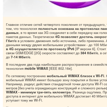
Главное отличие сетей четвертого поколения от предыдущего, 
том, что технология
полностью основана на протоколах пак
данных
, в то время как 3G соединяет в себе передачу как голо
пакетов данных. Теоретически
4G позволяет достичь скорос
Гбит/с
в условиях движения либо источника, либо приемника. 
данными между двумя мобильными устройствами - до 100 Мби
в 4G осуществляется по протоколу IPv6
[IP версии 6]. Стоит
связи GSM/EDGE [2G] скорости составляют до
384 Кбит/с
, в с
до
7-14 Мбит/с
.
В последние два года наибольшее распространение в семейст
технология
mobile WiMAX
[IEEE 802.16e].
По сетевому построению
мобильный WiMAX близок к Wi-Fi
.
мобильный WiMAX имеет большую зону покрытия и более усто
Например, радиус действия стандартной точки доступа Wi-Fi с
метров [без учета ограждающих конструкций и сложного релье
WiMAX - минимум три-пять километра
. Разница ощутима. Пр
доступа в интернет для мобильного WiMAX достигает 40 Мбит/с.
уступает тому же Wi-Fi.