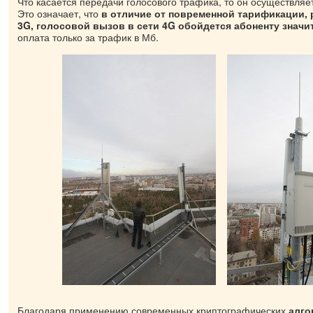
Что касается передачи голосового трафика, то он осуществляет
Это означает, что
в отличие от повременной тарификации, 
3G, голосовой вызов в сети 4G обойдется абоненту знач
оплата только за трафик в Мб.
Благодаря применению современных криптографических
алго