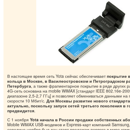
В настоящее время сеть Yota сейчас обеспечивает
покрытие 
кольца в Москве, в Василеостровском и Петроградском ра
Петербурга
, а также фрагментарное покрытие в ряде других р
4G-сеть основана на mobile WiMAX [стандарт IEEE 802.16e-200
диапазоне 2,5-2,7 ГГц] и позволяет обмениваться данными на 
скорости 10 Мбит/с.
Для Москвы развитие нового стандарта
актуально, поскольку запуск сетей третьего поколения в г
предвидится
.
С 1 ноября
Yota начала в России продажи собственных аб
Mobile WiMAX USB-модемов и Express-карт компаний Samsung, 
середине ноября был дан старт продажам первого в мире ко