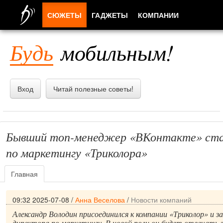
СЮЖЕТЫ
ГАДЖЕТЫ
КОМПАНИИ
ЛЮДИ
Будь
мобильным!
ПРИЛОЖЕНИЯ
Вход
Читай полезные советы!
Бывший топ-менеджер «ВКонтакте» ста
по маркетингу «Триколора»
Главная
09:32 2025-07-08
/
Анна Веселова
/
Новости компаний
Александр Володин присоединился к компании «Триколор» и 
директора по маркетингу. В новой роли он будет отвечать 