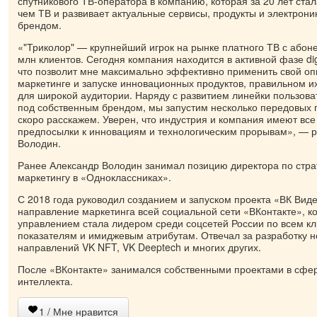
спутникового ТВ-оператора в компанию, которая за 20 лет ста
чем ТВ и развивает актуальные сервисы, продукты и электрони
брендом.
«"Триколор" — крупнейший игрок на рынке платного ТВ с абон
млн клиентов. Сегодня компания находится в активной фазе di
что позволит мне максимально эффективно применить свой о
маркетинге и запуске инновационных продуктов, правильном 
для широкой аудитории. Наряду с развитием линейки пользова
под собственным брендом, мы запустим несколько передовых п
скоро расскажем. Уверен, что индустрия и компания имеют вс
предпосылки к инновациям и технологическим прорывам», — р
Володин.
Ранее Александр Володин занимал позицию директора по стра
маркетингу в «Одноклассниках».
С 2018 года руководил созданием и запуском проекта «ВК Виде
направление маркетинга всей социальной сети «ВКонтакте», ко
управлением стала лидером среди соцсетей России по всем к
показателям и имиджевым атрибутам. Отвечал за разработку н
направлений VK NFT, VK Deeptech и многих других.
После «ВКонтакте» занимался собственными проектами в сфер
интеллекта.
1
/ Мне нравится