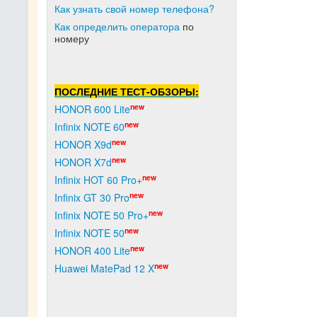
Как узнать свой номер телефона?
Как о
пределить оператора
по
номеру
ПОСЛЕДНИЕ ТЕСТ-ОБЗОРЫ:
new
HONOR 600 Lite
new
Infinix NOTE 60
new
HONOR X9d
new
HONOR X7d
new
Infinix HOT 60 Pro+
new
Infinix GT 30 Pro
new
Infinix NOTE 50 Pro+
new
Infinix NOTE 50
new
HONOR 400 Lite
new
Huawei MatePad 12 X