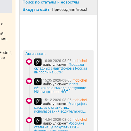
Поиск по статьям и новостям
Вход на сайт.
Присоединяйтесь!
 с
ый
ния,
Redmi,
Активность
рым
16:09 2026-08-06
mobichel
лайкнул сюжет
Продажи
складных смартфонов в России
выросли на 55%:...
15:35 2026-08-06
mobichel
лайкнул сюжет
Infinix
объявила о выходе доступного
ИИ-смартфона HOT...
15:12 2026-08-06
mobichel
лайкнул сюжет
Минцифры
раскрыло статистику
использования водительских...
14:54 2026-08-06
mobichel
лайкнул сюжет
Россияне
стали чаще покупать USB-
флешки: статистика...