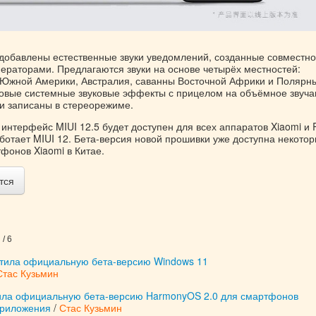
 добавлены естественные звуки уведомлений, созданные совместно
ераторами. Предлагаются звуки на основе четырёх местностей:
 Южной Америки, Австралия, саванны Восточной Африки и Полярн
новые системные звуковые эффекты с прицелом на объёмное звуча
ки записаны в стереорежиме.
интерфейс MIUI 12.5 будет доступен для всех аппаратов Xiaomi и 
ботает MIUI 12. Бета-версия новой прошивки уже доступна некото
фонов Xiaomi в Китае.
тся
/ 6
устила официальную бета-версию Windows 11
Стас Кузьмин
ила официальную бета-версию HarmonyOS 2.0 для смартфонов
приложения
/
Стас Кузьмин