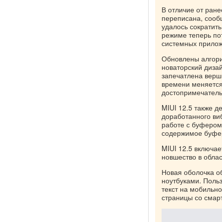
В отличие от ран
переписана, сооб
удалось сократить
режиме теперь по
системных прилож
Обновлены алгори
новаторский диза
запечатлена верш
времени меняется 
достопримечатель
MIUI 12.5 также 
доработанного ви
работе с буфером
содержимое буфер
MIUI 12.5 включа
новшество в облас
Новая оболочка о
ноутбуками. Поль
текст на мобильно
страницы со смар