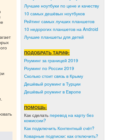
Лучшие ноутбуки по цене и качеству
в
10 самых дешёвых ноутбуков
м
Рейтинг самых лучших планшетов
ие
10 недорогих планшетов на Android
агает
Лучшие планшеты для детей
орых
ного
ПОДОБРАТЬ ТАРИФ:
Роуминг за границей 2019
Роуминг по России 2019
ри
Сколько стоит связь в Крыму
Дешёвый роуминг в Турции
Дешёвый роуминг в Европе
.
ПОМОЩЬ:
ровать
Как сделать
перевод на карту без
комиссии?
Как подключить Контентный счёт?
Коварные подписки: как отключить?