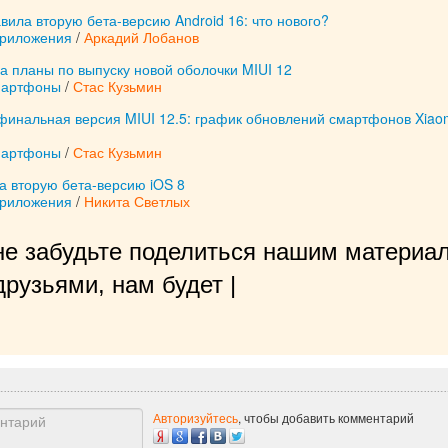
вила вторую бета-версию Android 16: что нового?
приложения
/
Аркадий Лобанов
а планы по выпуску новой оболочки MIUI 12
мартфоны
/
Стас Кузьмин
финальная версия MIUI 12.5: график обновлений смартфонов Xiaom
мартфоны
/
Стас Кузьмин
а вторую бета-версию iOS 8
приложения
/
Никита Светлых
не забудьте поделиться нашим материал
рузьями, нам будет очень приятно!
|
Авторизуйтесь
, чтобы добавить комментарий