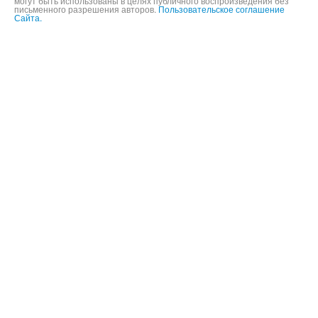
Информация и фотографии, представленные на данном сайте не
могут быть использованы в целях публичного воспроизведения без
письменного разрешения авторов.
Пользовательское соглашение
Сайта.