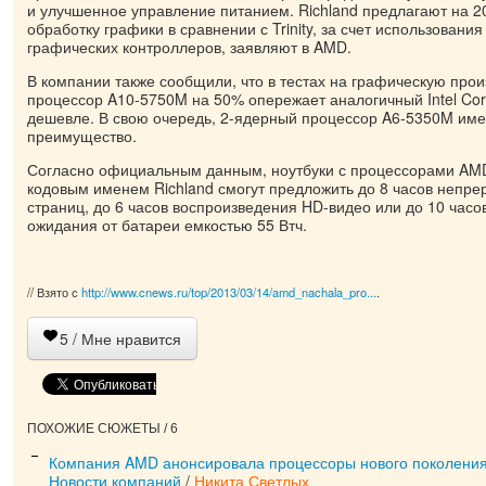
и улучшенное управление питанием. Richland предлагают на 
обработку графики в сравнении с Trinity, за счет использован
графических контроллеров, заявляют в AMD.
В компании также сообщили, что в тестах на графическую про
процессор A10-5750M на 50% опережает аналогичный Intel Core 
дешевле. В свою очередь, 2-ядерный процессор A6-5350M име
преимущество.
Согласно официальным данным, ноутбуки с процессорами AMD E
кодовым именем Richland смогут предложить до 8 часов непре
страниц, до 6 часов воспроизведения HD-видео или до 10 часо
ожидания от батареи емкостью 55 Втч.
// Взято с
http://www.cnews.ru/top/2013/03/14/amd_nachala_pro...
.
5
/ Мне нравится
ПОХОЖИЕ СЮЖЕТЫ / 6
Компания AMD анонсировала процессоры нового поколени
Новости компаний
/
Никита Светлых