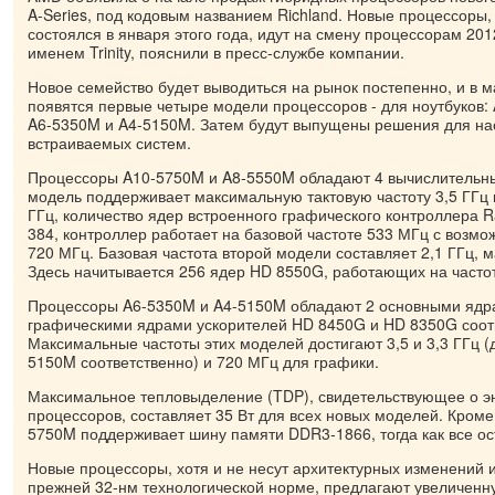
A-Series, под кодовым названием Richland. Новые процессоры,
состоялся в января этого года, идут на смену процессорам 201
именем Trinity, пояснили в пресс-службе компании.
Новое семейство будет выводиться на рынок постепенно, и в м
появятся первые четыре модели процессоров - для ноутбуков:
A6-5350M и A4-5150M. Затем будут выпущены решения для на
встраиваемых систем.
Процессоры A10-5750M и A8-5550M обладают 4 вычислительн
модель поддерживает максимальную тактовую частоту 3,5 ГГц п
ГГц, количество ядер встроенного графического контроллера 
384, контроллер работает на базовой частоте 533 МГц с возм
720 МГц. Базовая частота второй модели составляет 2,1 ГГц, м
Здесь начитывается 256 ядер HD 8550G, работающих на часто
Процессоры A6-5350M и A4-5150M обладают 2 основными ядра
графическими ядрами ускорителей HD 8450G и HD 8350G соот
Максимальные частоты этих моделей достигают 3,5 и 3,3 ГГц (
5150M соответственно) и 720 МГц для графики.
Максимальное тепловыделение (TDP), свидетельствующее о э
процессоров, составляет 35 Вт для всех новых моделей. Кроме
5750M поддерживает шину памяти DDR3-1866, тогда как все о
Новые процессоры, хотя и не несут архитектурных изменений 
прежней 32-нм технологической норме, предлагают увеличенн