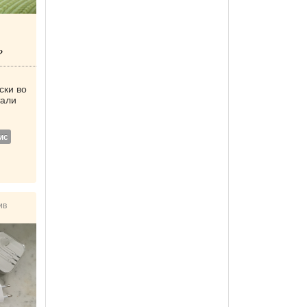
?
ски во
тали
ис
ив