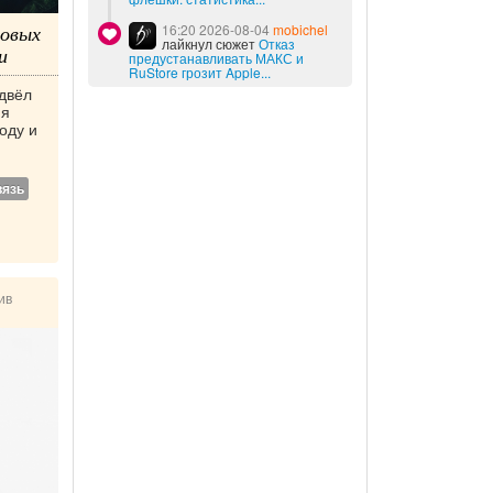
зовых
16:20 2026-08-04
mobichel
лайкнул сюжет
Отказ
и
предустанавливать МАКС и
RuStore грозит Apple...
двёл
ия
оду и
вязь
ив