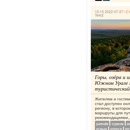
15:15 2022-07-27
/
Ст
Tele2
Горы, озёра и 
Южном Урале п
туристический
Жителям и гостям
стал доступен он
региону, в которо
маршруты для пу
рекомендациями,.
yamobi
туризм
и
отдых
отпуск
пу