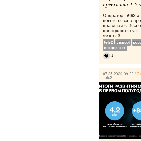
превысила 1,5 
Оператор Tele2 а
нового сезона пр
правилам». Весно
пространство уже
жителей...
tele2
yamobi
кор
спецпроект
1
07:35 2020-09-23
/
Ст
Tele2