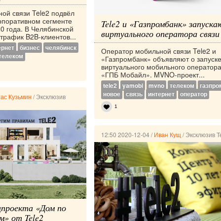
ой связи Tele2 подвёл
орпоративном сегменте
Tele2 и «Газпромбанк» запуск
0 года. В Челябинской
виртуального оператора связи
трафик B2B-клиентов...
ернет
бизнес
челябинск
Оператор мобильной связи Tele2 и
телеком
«Газпромбанк» объявляют о запуск
виртуального мобильного оператор
«ГПБ Мобайл». MVNO-проект...
tele2
yamobi
mvno
телеком
газпро
новое
связь
интернет
оператор
ас Кузьмин
/
Эксклюзив
1
12:50 2020-12-04
/
Иван Кущ
/
Эксклюзив T
цпроекта «Дом по
м» от Tele2