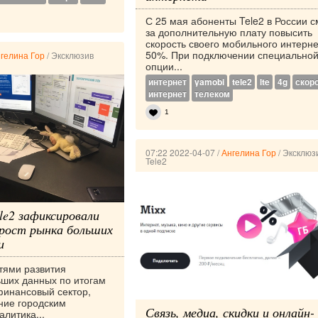
С 25 мая абоненты Tele2 в России с
за дополнительную плату повысить
скорость своего мобильного интерне
50%. При подключении специально
гелина Гор
/
Эксклюзив
опции...
интернет
yamobi
tele2
lte
4g
скор
интернет
телеком
1
07:22 2022-04-07
/
Ангелина Гор
/
Эксклюз
Tele2
le2 зафиксировали
рост рынка больших
и
тями развития
ших данных по итогам
финансовый сектор,
ние городским
Связь, медиа, скидки и онлайн-
алитика...