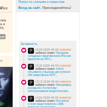
Поиск по статьям и новостям
Mixx
Вход на сайт.
Присоединяйтесь!
ному
а и
mi,
ком
Активность
16:09 2026-08-06
mobichel
лайкнул сюжет
Продажи
складных смартфонов в России
выросли на 55%:...
ив
15:35 2026-08-06
mobichel
лайкнул сюжет
Infinix
объявила о выходе доступного
ИИ-смартфона HOT...
15:12 2026-08-06
mobichel
лайкнул сюжет
Минцифры
раскрыло статистику
использования водительских...
14:54 2026-08-06
mobichel
лайкнул сюжет
Россияне
стали чаще покупать USB-
флешки: статистика...