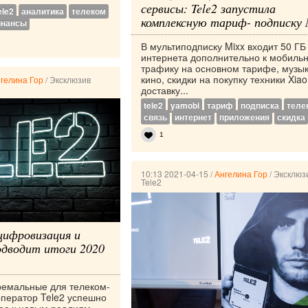
сервисы: Tele2 запустила
ele2
аналитика
телеком
комплексную тариф- подписку 
нансы
В мультиподписку Mixx входит 50 ГБ
интернета дополнительно к мобиль
трафику на основном тарифе, музык
кино, скидки на покупку техники Xiao
гелина Гор
/
Эксклюзив
доставку...
tele2
yamobi
тариф
подписка
теле
связь
интернет
приложения
скидка
1
10:13 2021-04-15
/
Ангелина Гор
/
Эксклюз
Tele2
цифровизация и
одводит итоги 2020
ремальные для телеком-
оператор Tele2 успешно