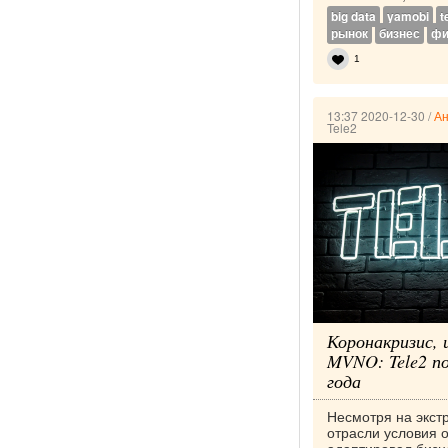
big data
yamobi
t
рынок
бизнес
фи
1
13:37 2020-12-30
/
Ан
Tele2
Коронакризис, 
MVNO: Tele2 п
года
Несмотря на экст
отрасли условия 