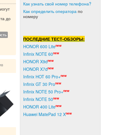
Как узнать свой номер телефона?
могут
Как о
пределить оператора
по
номеру
та до
й
ость
ПОСЛЕДНИЕ ТЕСТ-ОБЗОРЫ:
new
HONOR 600 Lite
new
Infinix NOTE 60
new
HONOR X9d
ив
new
HONOR X7d
new
Infinix HOT 60 Pro+
new
Infinix GT 30 Pro
new
Infinix NOTE 50 Pro+
new
Infinix NOTE 50
new
HONOR 400 Lite
new
Huawei MatePad 12 X