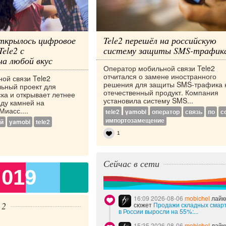
открылось цифровое
Tele2 перешёл на российскую
ele2 с
систему защиты SMS-трафик
на любой вкус
Оператор мобильной связи Tele2
отчитался о замене иностранного
ой связи Tele2
решения для защиты SMS-трафика 
льный проект для
отечественный продукт. Компания
ка и открывает летнее
установила систему SMS...
аду камней на
иасс....
tele2
yamobi
оператор
связь
по
с
импортозамещение
й
yamobi
tele2
1
Сейчас в сети
 019
16:09 2026-08-06
mobichel
лайк
 2
сюжет
Продажи складных смар
в России выросли на 55%:...
15:35 2026-08-06
mobichel
лайк