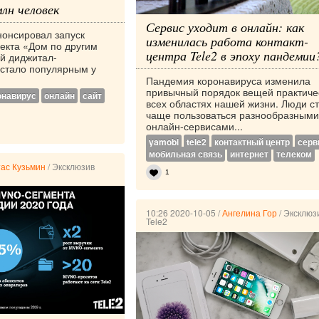
млн человек
Сервис уходит в онлайн: как
нонсировал запуск
изменилась работа контакт-
оекта «Дом по другим
центра Tele2 в эпоху пандемии
й диджитал-
 стало популярным у
Пандемия коронавируса изменила
привычный порядок вещей практиче
онавирус
онлайн
сайт
всех областях нашей жизни. Люди с
чаще пользоваться разнообразными
онлайн-сервисами...
yamobi
tele2
контактный центр
серв
мобильная связь
интернет
телеком
ас Кузьмин
/
Эксклюзив
1
10:26 2020-10-05
/
Ангелина Гор
/
Эксклюз
Tele2