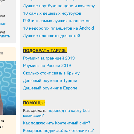
е
Лучшие ноутбуки по цене и качеству
10 самых дешёвых ноутбуков
нул
Рейтинг самых лучших планшетов
их...
10 недорогих планшетов на Android
нул
Лучшие планшеты для детей
купать
ПОДОБРАТЬ ТАРИФ:
ив
Роуминг за границей 2019
Роуминг по России 2019
Сколько стоит связь в Крыму
Дешёвый роуминг в Турции
Дешёвый роуминг в Европе
ПОМОЩЬ:
Как сделать
перевод на карту без
комиссии?
ил
Как подключить Контентный счёт?
го
Коварные подписки: как отключить?