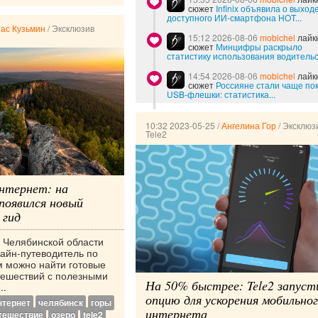
сюжет
Infinix объявила о выход
доступного ИИ-смартфона HOT...
ас Кузьмин
/
Эксклюзив
15:12 2026-08-06
mobichel
лайк
сюжет
Минцифры раскрыло
статистику использования водительск
14:54 2026-08-06
mobichel
лайк
сюжет
Россияне стали чаще по
USB-флешки: статистика...
10:32 2023-05-25
/
Ангелина Гор
/
Эксклюз
Tele2
интернет: на
оявился новый
 гид
 Челябинской области
лайн-путеводитель по
м можно найти готовые
тешествий с полезными
На 50% быстрее: Tele2 запуст
..
опцию для ускорения мобильно
нтернет
челябинск
горы
интернета
тешествие
озеро
tele2