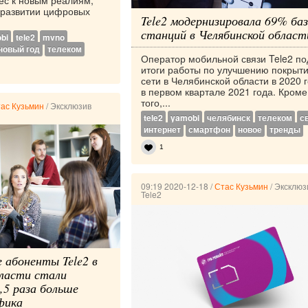
ес к новым реалиям,
 развитии цифровых
Tele2 модернизировала 69% ба
станций в Челябинской област
bi
tele2
mvno
новый год
телеком
Оператор мобильной связи Tele2 по
итоги работы по улучшению покрыт
сети в Челябинской области в 2020 г
в первом квартале 2021 года. Кроме
того,...
ас Кузьмин
/
Эксклюзив
tele2
yamobi
челябинск
телеком
с
интернет
смартфон
новое
тренды
1
09:19 2020-12-18
/
Стас Кузьмин
/
Эксклюз
Tele2
 абоненты Tele2 в
бласти стали
,5 раза больше
фика