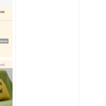
ают
е
а
мбанк
ele2