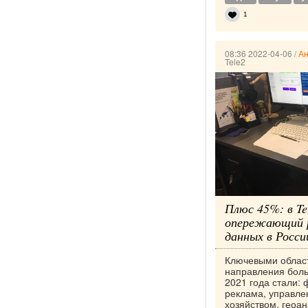
1
08:36 2022-04-06
/
Ан
Tele2
Плюс 45%: в Te
опережающий 
данных в Росси
Ключевыми облас
направления боль
2021 года стали: 
реклама, управле
хозяйством, геоан