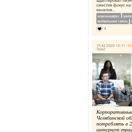
адаптировал бизн
сместив фокус на
каналов...
коронавирус
yamo
мобильная связь
1
15:42 2020-12-11
/
Ст
Tele2
Корпоративные
Челябинской о
потреблять в 2
интернет-тра