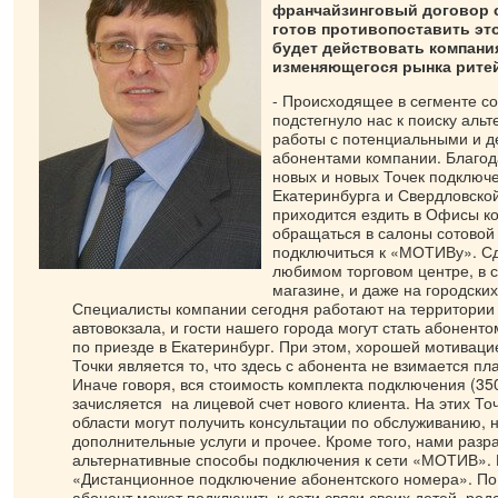
франчайзинговый договор с
готов противопоставить э
будет действовать компани
изменяющегося рынка рите
- Происходящее в сегменте со
подстегнуло нас к поиску аль
работы с потенциальными и 
абонентами компании. Благод
новых и новых Точек подключ
Екатеринбурга и Свердловской
приходится ездить в Офисы к
обращаться в салоны сотовой 
подключиться к «МОТИВу». Сд
любимом торговом центре, в 
магазине, и даже на городских
Специалисты компании сегодня работают на территории
автовокзала, и гости нашего города могут стать абонен
по приезде в Екатеринбург. При этом, хорошей мотиваци
Точки является то, что здесь с абонента не взимается пл
Иначе говоря, вся стоимость комплекта подключения (35
зачисляется на лицевой счет нового клиента. На этих То
области могут получить консультации по обслуживанию, 
дополнительные услуги и прочее. Кроме того, нами разр
альтернативные способы подключения к сети «МОТИВ». 
«Дистанционное подключение абонентского номера». П
абонент может подключить к сети связи своих детей, род