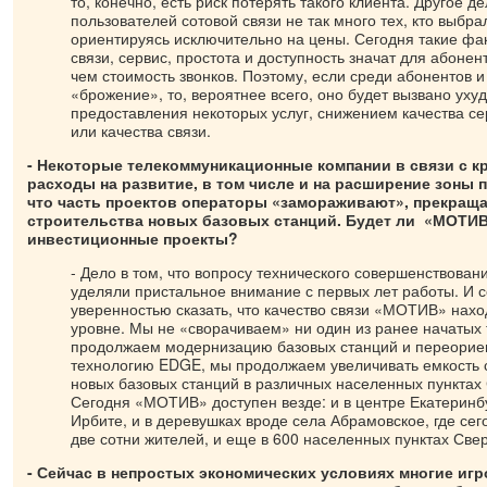
то, конечно, есть риск потерять такого клиента. Другое де
пользователей сотовой связи не так много тех, кто выбр
ориентируясь исключительно на цены. Сегодня такие фак
связи, сервис, простота и доступность значат для абоне
чем стоимость звонков. Поэтому, если среди абонентов и
«брожение», то, вероятнее всего, оно будет вызвано ух
предоставления некоторых услуг, снижением качества с
или качества связи.
- Некоторые телекоммуникационные компании в связи с 
расходы на развитие, в том числе и на расширение зоны 
что часть проектов операторы «замораживают», прекращ
строительства новых базовых станций. Будет ли «МОТИ
инвестиционные проекты?
- Дело в том, что вопросу технического совершенствован
уделяли пристальное внимание с первых лет работы. И 
уверенностью сказать, что качество связи «МОТИВ» нах
уровне. Мы не «сворачиваем» ни один из ранее начатых 
продолжаем модернизацию базовых станций и переорие
технологию EDGE, мы продолжаем увеличивать емкость с
новых базовых станций в различных населенных пунктах
Сегодня «МОТИВ» доступен везде: и в центре Екатеринбу
Ирбите, и в деревушках вроде села Абрамовское, где сег
две сотни жителей, и еще в 600 населенных пунктах Све
- Сейчас в непростых экономических условиях многие игр