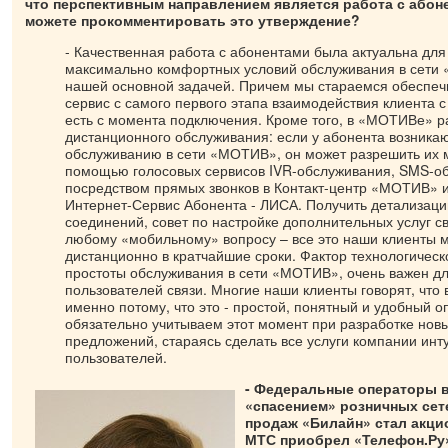
что перспективным направлением является работа с абон
можете прокомментировать это утверждение?
- Качественная работа с абонентами была актуальна для
максимально комфортных условий обслуживания в сети
нашей основной задачей. Причем мы стараемся обеспеч
сервис с самого первого этапа взаимодействия клиента 
есть с момента подключения. Кроме того, в «МОТИВе» р
дистанционного обслуживания: если у абонента возника
обслуживанию в сети «МОТИВ», он может разрешить их 
помощью голосовых сервисов IVR-обслуживания, SMS-о
посредством прямых звонков в Контакт-центр «МОТИВ» 
Интернет-Сервис Абонента - ЛИСА. Получить детализац
соединений, совет по настройке дополнительных услуг с
любому «мобильному» вопросу – все это наши клиенты м
дистанционно в кратчайшие сроки. Фактор технологическо
простоты обслуживания в сети «МОТИВ», очень важен д
пользователей связи. Многие наши клиенты говорят, чт
именно потому, что это - простой, понятный и удобный 
обязательно учитываем этот момент при разработке новы
предложений, стараясь сделать все услуги компании ин
пользователей.
- Федеральные операторы 
«спасением» розничных сет
продаж «Билайн» стал акци
МТС приобрел «Телефон.Ру