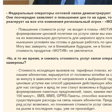
- Федеральные операторы сотовой связи демонстрируют 
Они поочередно заявляют о повышении цен то на одни, то 
реагирует на все эти изменения региональный игрок - «М
- Повышение стоимости услуг не входит в планы «МОТИ
формировании ценовой политики на услуги связи мы изн
на их максимальную доступность для широкого круга пол
нынешних условиях мы готовы и дальше работать по цен
Могу вас заверить: ни в ближайшем будущем, ни в более
стоимость продуктов «МОТИВ» не увеличится.
-Но, в то же время, и снижать стоимость услуг связи опер
намерены?
- Стоимость исходящих вызовов на тарифных планах, к
нашим абонентам, варьируется от половины копейки за с
за минуту в зависимости от направления и выбранной т
ценовые уступки как способ удержания действующих або
для нас сегодня и вряд ли они станут возможны в будущ
формирование пакетных предложений, таких, какими явл
100 минут», SMS, MMS, GPRS-Пакеты, способно значите
существующие расходы на связь наших абонентов. Пред
ряд услуг возможно, но понижения стоимости услуг связи
на рынке в последние годы, уже не произойдет.