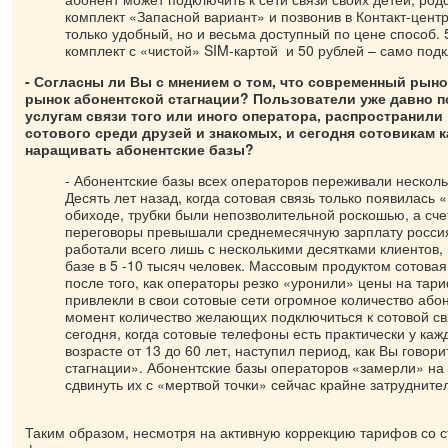
комплект «Запасной вариант» и позвонив в Контакт-цен
только удобный, но и весьма доступный по цене способ. 
комплект с «чистой» SIM-картой и 50 рублей – само под
- Согласны ли Вы с мнением о том, что современный рыно
рынок абонентской стагнации? Пользователи уже давно 
услугам связи того или иного оператора, распространили
сотового среди друзей и знакомых, и сегодня сотовикам к
наращивать абонентские базы?
- Абонентские базы всех операторов переживали несколь
Десять лет назад, когда сотовая связь только появилась 
обиходе, трубки были непозволительной роскошью, а сч
переговоры превышали среднемесячную зарплату росси
работали всего лишь с несколькими десятками клиентов,
базе в 5 -10 тысяч человек. Массовым продуктом сотовая
после того, как операторы резко «уронили» цены на тари
привлекли в свои сотовые сети огромное количество абон
момент количество желающих подключиться к сотовой св
сегодня, когда сотовые телефоны есть практически у каж
возрасте от 13 до 60 лет, наступил период, как Вы говор
стагнации». Абонентские базы операторов «замерли» на 
сдвинуть их с «мертвой точки» сейчас крайне затруднитель
Таким образом, несмотря на активную коррекцию тарифов со 