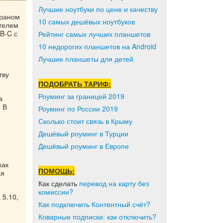
Лучшие ноутбуки по цене и качеству
краном
10 самых дешёвых ноутбуков
ителем
B-C с
Рейтинг самых лучших планшетов
10 недорогих планшетов на Android
Лучшие планшеты для детей
тву
ПОДОБРАТЬ ТАРИФ:
Роуминг за границей 2019
а
 В
Роуминг по России 2019
Сколько стоит связь в Крыму
Дешёвый роуминг в Турции
Дешёвый роуминг в Европе
как
ПОМОЩЬ:
ая
Как сделать
перевод на карту без
комиссии?
 5.10,
Как подключить Контентный счёт?
Коварные подписки: как отключить?