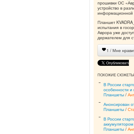
прошивки ОС «Авр
устройство в разл
информационной 
Планшет KVADRA_
испытания в госо
Аврора уже досту
держателем для ст
1
/ Мне нрави
ПОХОЖИЕ СЮЖЕТЫ 
В России старт
особенности и
Планшеты
/
Ан
Анонсирован о
Планшеты
/
Ст
В России стар
аккумулятором
Планшеты
/
Ан