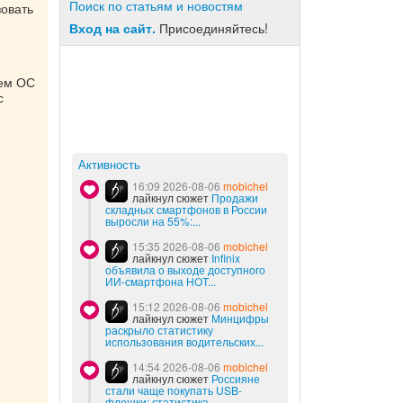
Поиск по статьям и новостям
зовать
Вход на сайт.
Присоединяйтесь!
ием ОС
с
Активность
16:09 2026-08-06
mobichel
лайкнул сюжет
Продажи
складных смартфонов в России
выросли на 55%:...
15:35 2026-08-06
mobichel
лайкнул сюжет
Infinix
объявила о выходе доступного
ИИ-смартфона HOT...
15:12 2026-08-06
mobichel
лайкнул сюжет
Минцифры
раскрыло статистику
использования водительских...
14:54 2026-08-06
mobichel
лайкнул сюжет
Россияне
стали чаще покупать USB-
флешки: статистика...