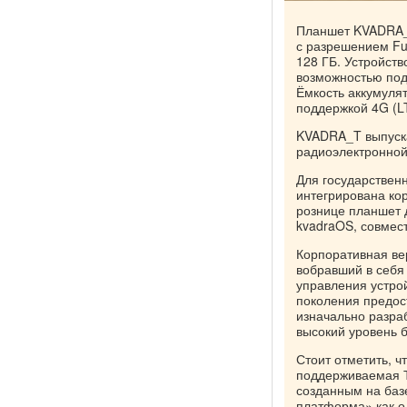
Планшет KVADRA_
с разрешением Ful
128 ГБ. Устройст
возможностью под
Ёмкость аккумуля
поддержкой 4G (L
KVADRA_T выпуска
радиоэлектронной
Для государствен
интегрирована ко
рознице планшет 
kvadraOS, совмес
Корпоративная ве
вобравший в себя
управления устро
поколения предос
изначально разра
высокий уровень 
Стоит отметить, ч
поддерживаемая Т
созданным на баз
платформа» как од