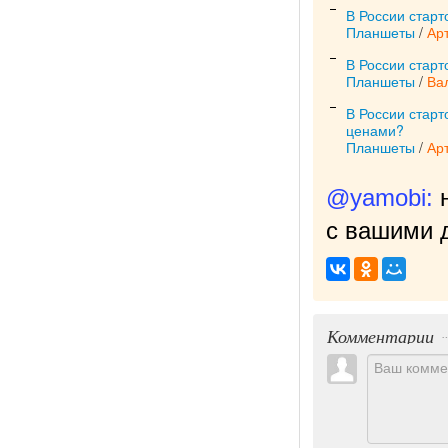
В России стар
Планшеты
/
Ар
В России стар
Планшеты
/
Ва
В России старт
ценами?
Планшеты
/
Ар
@yamobi:
с вашими д
Комментарии