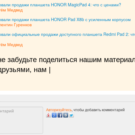
товали продажи планшета HONOR MagicPad 4: что с ценами?
тём Медвед
товали продажи планшета HONOR Pad X8b с усиленным корпусом
лентин Гуренков
овали официальные продажи доступного планшета Redmi Pad 2: чт
тём Медвед
не забудьте поделиться нашим материал
рузьями, нам будет очень приятно!
|
Авторизуйтесь
, чтобы добавить комментарий