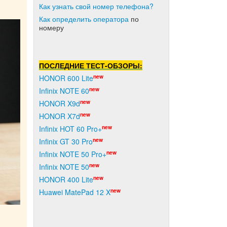
Как узнать свой номер телефона?
Как о
пределить оператора
по
номеру
ПОСЛЕДНИЕ ТЕСТ-ОБЗОРЫ:
new
HONOR 600 Lite
new
Infinix NOTE 60
new
HONOR X9d
new
HONOR X7d
new
Infinix HOT 60 Pro+
new
Infinix GT 30 Pro
new
Infinix NOTE 50 Pro+
new
Infinix NOTE 50
new
HONOR 400 Lite
new
Huawei MatePad 12 X