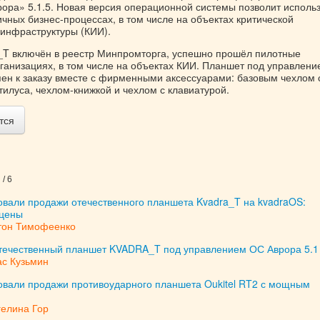
ора» 5.1.5. Новая версия операционной системы позволит исполь
ичных бизнес-процессах, в том числе на объектах критической
инфраструктуры (КИИ).
T включён в реестр Минпромторга, успешно прошёл пилотные
рганизациях, в том числе на объектах КИИ. Планшет под управлен
пен к заказу вместе с фирменными аксессуарами: базовым чехлом 
илуса, чехлом-книжкой и чехлом с клавиатурой.
тся
/ 6
овали продажи отечественного планшета Kvadra_T на kvadraOS:
 цены
тон Тимофеенко
течественный планшет KVADRA_T под управлением ОС Аврора 5.1
ас Кузьмин
товали продажи противоударного планшета Oukitel RT2 с мощным
гелина Гор