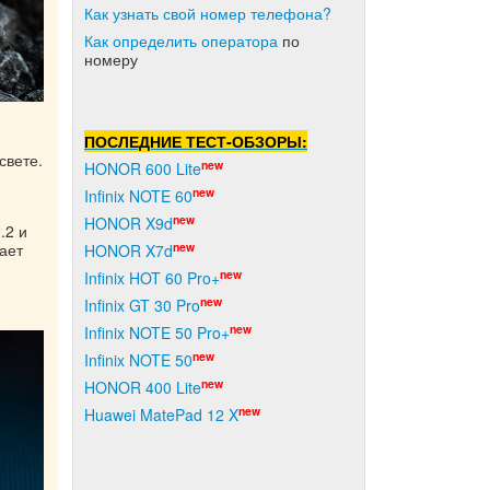
Как узнать свой номер телефона?
Как о
пределить оператора
по
номеру
ПОСЛЕДНИЕ ТЕСТ-ОБЗОРЫ:
свете.
new
HONOR 600 Lite
new
Infinix NOTE 60
new
HONOR X9d
.2 и
new
ает
HONOR X7d
new
Infinix HOT 60 Pro+
new
Infinix GT 30 Pro
new
Infinix NOTE 50 Pro+
new
Infinix NOTE 50
new
HONOR 400 Lite
new
Huawei MatePad 12 X