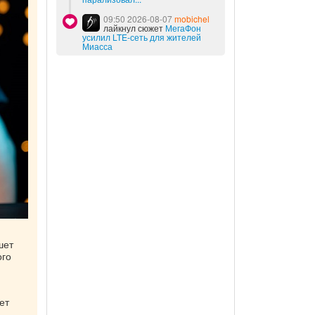
09:50 2026-08-07
mobichel
лайкнул сюжет
МегаФон
усилил LTE-сеть для жителей
Миасса
шет
ого
ет