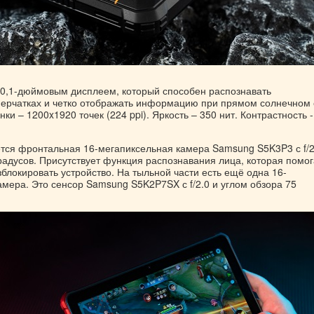
0,1-дюймовым дисплеем, который способен распознавать
перчатках и четко отображать информацию при прямом солнечном 
ки – 1200x1920 точек (224 ppi). Яркость – 350 нит. Контрастность -
тся фронтальная 16-мегапиксельная камера Samsung S5K3P3 с f/2
радусов. Присутствует функция распознавания лица, которая помог
зблокировать устройство. На тыльной части есть ещё одна 16-
мера. Это сенсор Samsung S5K2P7SX с f/2.0 и углом обзора 75