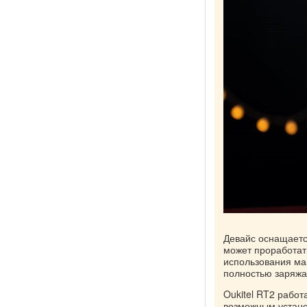
Девайс оснащаетс
может проработать
использования ма
полностью заряжае
Oukitel RT2 работ
возможным устано