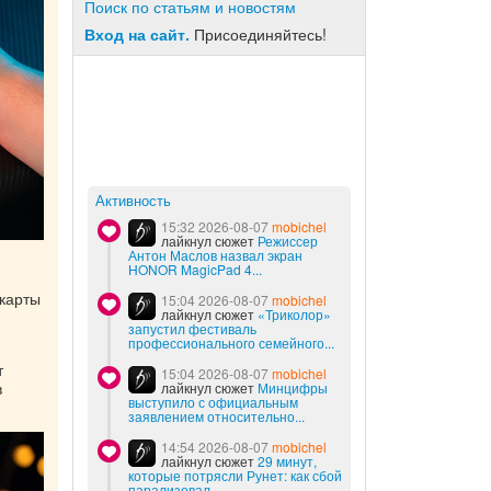
Поиск по статьям и новостям
Вход на сайт.
Присоединяйтесь!
Активность
15:32 2026-08-07
mobichel
лайкнул сюжет
Режиссер
Антон Маслов назвал экран
HONOR MagicPad 4...
карты
15:04 2026-08-07
mobichel
лайкнул сюжет
«Триколор»
запустил фестиваль
профессионального семейного...
т
15:04 2026-08-07
mobichel
в
лайкнул сюжет
Минцифры
выступило с официальным
заявлением относительно...
14:54 2026-08-07
mobichel
лайкнул сюжет
29 минут,
которые потрясли Рунет: как сбой
парализовал...