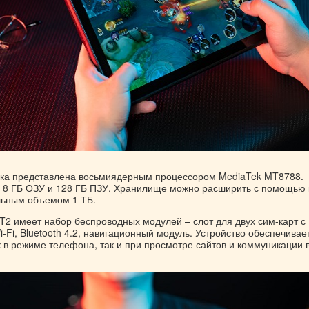
ка представлена восьмиядерным процессором MediaTek MT8788.
8 ГБ ОЗУ и 128 ГБ ПЗУ. Хранилище можно расширить с помощью 
льным объемом 1 ТБ.
T2 имеет набор беспроводных модулей – слот для двух сим-карт с
-Fi, Bluetooth 4.2, навигационный модуль. Устройство обеспечивае
 в режиме телефона, так и при просмотре сайтов и коммуникации 
.