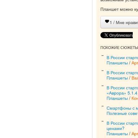
Планшет можно ку
1
/ Мне нрави
ПОХОЖИЕ СЮЖЕТЫ 
В России стар
Планшеты
/
Ар
В России стар
Планшеты
/
Ва
В России стар
«Аврора» 5.1.4
Планшеты
/
Ко
Смартфоны с м
Полезные сове
В России старт
ценами?
Планшеты
/
Ар