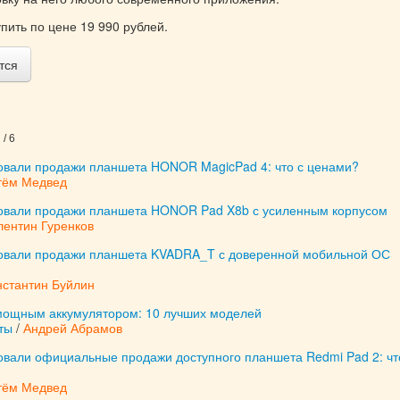
пить по цене 19 990 рублей.
тся
/ 6
товали продажи планшета HONOR MagicPad 4: что с ценами?
тём Медвед
товали продажи планшета HONOR Pad X8b с усиленным корпусом
лентин Гуренков
товали продажи планшета KVADRA_T с доверенной мобильной ОС
нстантин Буйлин
ощным аккумулятором: 10 лучших моделей
ты
/
Андрей Абрамов
овали официальные продажи доступного планшета Redmi Pad 2: чт
тём Медвед