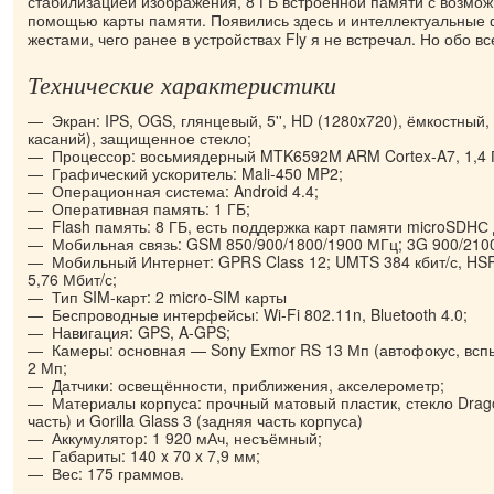
стабилизацией изображения, 8 ГБ встроенной памяти с возмо
помощью карты памяти. Появились здесь и интеллектуальные
жестами, чего ранее в устройствах Fly я не встречал. Но обо в
Технические характеристики
Экран: IPS, OGS, глянцевый, 5'', HD (1280x720), ёмкостный,
касаний), защищенное стекло;
Процессор: восьмиядерный MTK6592M ARM Cortex-A7, 1,4 
Графический ускоритель: Mali-450 MP2;
Операционная система: Android 4.4;
Оперативная память: 1 ГБ;
Flash память: 8 ГБ, есть поддержка карт памяти microSDHС 
Мобильная связь: GSM 850/900/1800/1900 МГц; 3G 900/210
Мобильный Интернет: GPRS Class 12; UMTS 384 кбит/с, HS
5,76 Мбит/с;
Тип SIM-карт: 2 micro-SIM карты
Беспроводные интерфейсы: Wi-Fi 802.11n, Bluetooth 4.0;
Навигация: GPS, A-GPS;
Камеры: основная — Sony Exmor RS 13 Мп (автофокус, вс
2 Мп;
Датчики: освещённости, приближения, акселерометр;
Материалы корпуса: прочный матовый пластик, стекло Dragon
часть) и Gorilla Glass 3 (задняя часть корпуса)
Аккумулятор: 1 920 мАч, несъёмный;
Габариты: 140 x 70 x 7,9 мм;
Вес: 175 граммов.