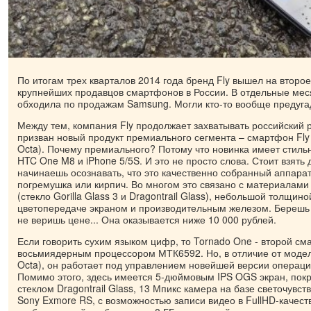
По итогам трех кварталов 2014 года бренд Fly вышел на второ
крупнейших продавцов смартфонов в России. В отдельные ме
обходила по продажам Samsung. Могли кто-то вообще предуга
Между тем, компания Fly продолжает захватывать российский р
призван новый продукт премиального сегмента – смартфон Fly
Octa). Почему премиального? Потому что новинка имеет стиль
HTC One M8 и iPhone 5/5S. И это не просто слова. Стоит взять д
начинаешь осознавать, что это качественно собранный аппарат,
погремушка или кирпич. Во многом это связано с материалами
(стекло Gorilla Glass 3 и Dragontrail Glass), небольшой толщин
цветопередаче экраном и производительным железом. Берешь т
не веришь цене... Она оказывается ниже 10 000 рублей.
Если говорить сухим языком цифр, то Tornado One - второй см
восьмиядерным процессором МТК6592. Но, в отличие от модели
Octa), он работает под управлением новейшей версии операци
Помимо этого, здесь имеется 5-дюймовым IPS OGS экран, п
стеклом Dragontrail Glass, 13 Мпикс камера на базе светочувст
Sony Exmore RS, с возможностью записи видео в FullHD-качест