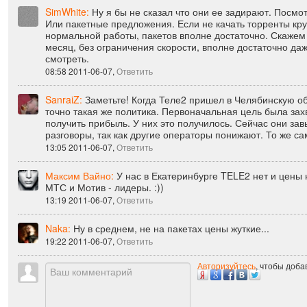
08:53 2011-06-07,
Ответить
SimWhite:
Ну я бы не сказал что они ее задирают. Посмо
Или пакетные предложения. Если не качать торренты кру
нормальной работы, пакетов вполне достаточно. Скажем 
месяц, без ограничения скорости, вполне достаточно да
смотреть.
08:58 2011-06-07,
Ответить
SanraiZ:
Заметьте! Когда Теле2 пришел в Челябинскую об
точно такая же политика. Первоначальная цель была захв
получить прибыль. У них это получилось. Сейчас они за
разговоры, так как другие операторы понижают. То же са
13:05 2011-06-07,
Ответить
Максим Вайно:
У нас в Екатеринбурге TELE2 нет и цены н
МТС и Мотив - лидеры. :))
13:19 2011-06-07,
Ответить
Naka:
Ну в среднем, не на пакетах цены жуткие...
19:22 2011-06-07,
Ответить
Авторизуйтесь
, чтобы доб