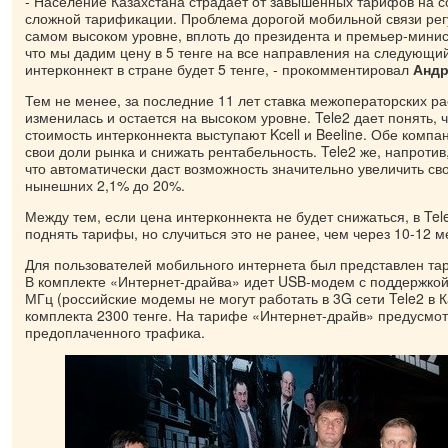
- Население Казахстана страдает от завышенных тарифов на со
сложной тарификации. Проблема дорогой мобильной связи рег
самом высоком уровне, вплоть до президента и премьер-мини
что мы дадим цену в 5 тенге на все направления на следующий 
интерконнект в стране будет 5 тенге, - прокомментировал
Андр
Тем не менее, за последние 11 лет ставка межоператорских ра
изменилась и остается на высоком уровне. Tele2 дает понять, 
стоимость интерконнекта выступают Kcell и Beeline. Обе компан
свои доли рынка и снижать рентабельность. Tele2 же, напротив
что автоматически даст возможность значительно увеличить св
нынешних 2,1% до 20%.
Между тем, если цена интерконнекта не будет снижаться, в Te
поднять тарифы, но случиться это не ранее, чем через 10-12 м
Для пользователей мобильного интернета был представлен та
В комплекте «Интернет-драйва» идет USB-модем с поддержкой
МГц (российские модемы не могут работать в 3G сети Tele2 в К
комплекта 2300 тенге. На тарифе «Интернет-драйв» предусмот
предоплаченного трафика.