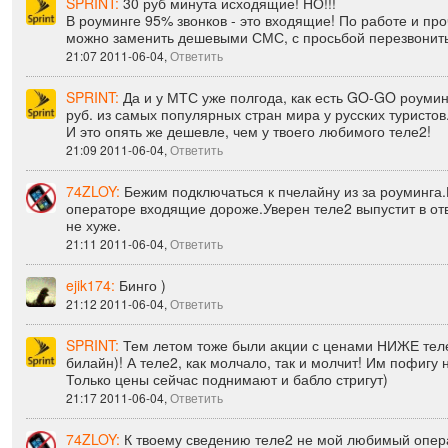
SPRINT:
30 руб минута исходящие! НО!!!
В роуминге 95% звонков - это входящие! По работе и пр
можно заменить дешевыми СМС, с просьбой перезвонить
21:07 2011-06-04,
Ответить
SPRINT:
Да и у МТС уже полгода, как есть GO-GO роумин
руб. из самых популярных стран мира у русских туристов
И это опять же дешевле, чем у твоего любимого теле2!
21:09 2011-06-04,
Ответить
74ZLOY:
Бежим подключаться к пчелайну из за роуминга.
операторе входящие дороже.Уверен теле2 выпустит в от
не хуже.
21:11 2011-06-04,
Ответить
ejik174:
Бинго )
21:12 2011-06-04,
Ответить
SPRINT:
Тем летом тоже были акции с ценами НИЖЕ те
билайн)! А теле2, как молчало, так и молчит! Им пофигу н
Только цены сейчас поднимают и бабло стригут)
21:17 2011-06-04,
Ответить