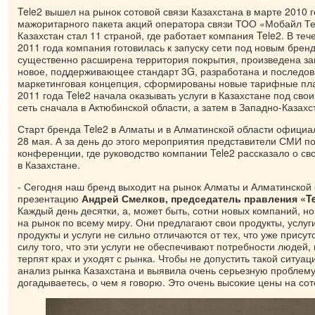
Tele2 вышел на рынок сотовой связи Казахстана в марте 2010 
мажоритарного пакета акций оператора связи ТОО «Мобайл Т
Казахстан стал 11 страной, где работает компания Tele2. В те
2011 года компания готовилась к запуску сети под новым брен
существенно расширена территория покрытия, произведена з
новое, поддерживающее стандарт 3G, разработана и последов
маркетинговая концепция, сформированы новые тарифные пла
2011 года Tele2 начала оказывать услуги в Казахстане под сво
сеть сначала в Актюбинской области, а затем в Западно-Казахс
Старт бренда Tele2 в Алматы и в Алматинской области официа
28 мая. А за день до этого мероприятия представители СМИ п
конференции, где руководство компании Tele2 рассказало о сво
в Казахстане.
- Сегодня наш бренд выходит на рынок Алматы и Алматинской 
презентацию
Андрей Смелков, председатель правления «Te
Каждый день десятки, а, может быть, сотни новых компаний, н
на рынок по всему миру. Они предлагают свои продукты, услуг
продукты и услуги не сильно отличаются от тех, что уже присут
силу того, что эти услуги не обеспечивают потребности людей
терпят крах и уходят с рынка. Чтобы не допустить такой ситуац
анализ рынка Казахстана и выявила очень серьезную проблему
догадываетесь, о чем я говорю. Это очень высокие цены на сот