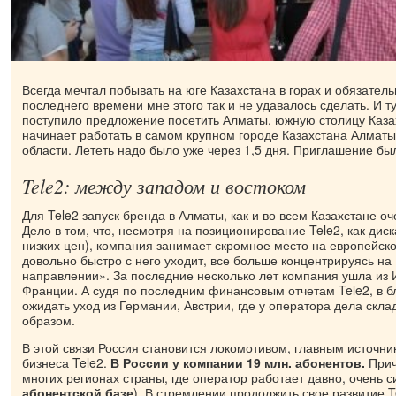
Всегда мечтал побывать на юге Казахстана в горах и обязатель
последнего времени мне этого так и не удавалось сделать. И 
поступило предложение посетить Алматы, южную столицу Казах
начинает работать в самом крупном городе Казахстана Алматы
области. Лететь надо было уже через 1,5 дня. Приглашение бы
Tele2: между западом и востоком
Для Tele2 запуск бренда в Алматы, как и во всем Казахстане о
Дело в том, что, несмотря на позиционирование Tele2, как дис
низких цен), компания занимает скромное место на европейск
довольно быстро с него уходит, все больше концентрируясь на
направлении». За последние несколько лет компания ушла из 
Франции. А судя по последним финансовым отчетам Tele2, в
ожидать уход из Германии, Австрии, где у оператора дела скл
образом.
В этой связи Россия становится локомотивом, главным источни
бизнеса Tele2.
В России у компании 19 млн. абонентов.
Прич
многих регионах страны, где оператор работает давно, очень с
абонентской базе
). В стремлении продолжить свое развитие 