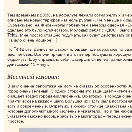
Тем временем к 20:30, на асфальте лежали сотни желтых и чер
описанием новых тарифов «за ноль рублей». Не меньше их был
Субъективно, на Жибек-жолы победу тем вечером одержал «Б
сделано это было количеством. Молодых ребят с «ДОС» было в
Tele2. Мне просто страшно подумать, как будут действовать о
Начало очень мощное! =)
Но Tele2 отыгрались на Старой площади, где собралось по раз
тыс. человек. Все они пришли в этот вечер послушать хорошую
отдохнуть. Шоу оправдало себя. Завершился вечер грандиозн
длившимся 15 минут.
Местный колорит
В заключение репортажа не могу не сказать об особенностях А
город очень зеленый. С одной стороны это защищает жителей о
очищает воздух города-миллионника. Во-вторых, в городе оче
практически на каждом шагу. Большая их часть была построен
есть и современные. В-третьих, в южной столице Казахстана к
которые дополняют многочисленные указатели, что и где наход
указателей можно вообще забыть о навигаторах – передвижени
простое.