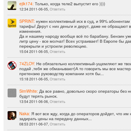
11:29 2011-06-05,
Ответить
ejik174:
Только, когда теле2 выпустит его ))))
12:34 2011-06-05,
Ответить
SPRINT:
нужен коллективный иск в суд, и 99% абонентам
тарифы! Дерут с них деньги и дерут, даже не обращают 
изменения.
Да и нашему народу вообще всё по барабану. Бензин уже
литр цену - все молчат! Всех устраивает! В Европе бы да
перекрыли и устроили революцию.
15:04 2011-06-05,
Ответить
74ZLOY:
Не обязательно коллективный-ущемляют же твои
подай ,тебя же обманывают)А то говорить мы все масте
претензию руководству компании хотя бы...
15:18 2011-06-05,
Ответить
SimWhite:
Да все равно, довольно скоро операторы без 
будут терять рынок.
13:54 2011-06-06,
Ответить
Naka:
Я вот все жду, когда до операторов дойдет, что им
задирать цены на передачу данных...