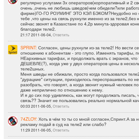
74ZLOY:
К твоему сведению теле2 не мой любимый опер
регулярно услугами 3х операторов(корпоративный и 2 св
очень ,очень не любишь шведов(чем обидели?или рабо
фирме)ГО-ГО РОУМИНГ ЭТО КЭЛ БЭКОМ?Неудобно но с
тебе ,что цены на связь рухнули именно из за теле2,без 
сейчас звонят в Казахстане по 4,2р минута-здоровая кон
благодари теле2.
21:17 2011-06-04,
Ответить
SPRINT:
Согласен, цены рухнули из-за теле2! Но вести с
отношению к абонентам - это глупо. Изменять тарифы, 
НЕархивных тарифах, и продолжать врать с экранов, что 
ДЕШЕВЛЕ(?), когда уже у двух операторов цены в нескол
теле2шных.
Меня шведы не обижали, просто когда пользовался теле
"дурацкие" ситуации, приходилось переспрашивать по не
разобрать, что говорят, а когда звонит нужный человек по 
даже неприлично по отношению к нему.
И я до сих пор удивляюсь, как могут продолжать писать, 
связь?? Значит не пользовались реально нормальной ка
00:03 2011-06-05,
Ответить
74ZLOY:
Хоть в чём то ты со мной согласен,Спринт.А за
рекламу подай в суд на теле2 или слабо?