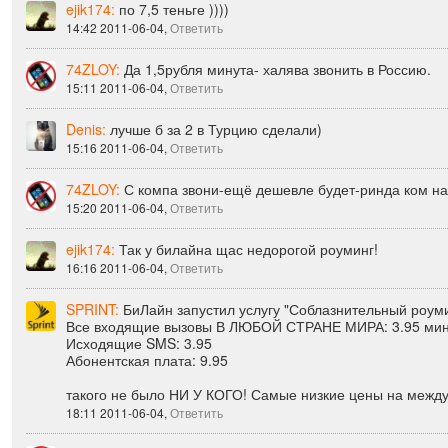
13:56 2011-06-04,
Ответить
ejik174:
по 7,5 теньге ))))
14:42 2011-06-04,
Ответить
74ZLOY:
Да 1,5рубля минута- халява звонить в Россию.
15:11 2011-06-04,
Ответить
Denis:
лучше б за 2 в Турцию сделали)
15:16 2011-06-04,
Ответить
74ZLOY:
С компа звони-ещё дешевле будет-ринда ком н
15:20 2011-06-04,
Ответить
ejik174:
Так у билайна щас недорогой роуминг!
16:16 2011-06-04,
Ответить
SPRINT:
БиЛайн запустил услугу "Соблазнительный роуми
Все входящие вызовы В ЛЮБОЙ СТРАНЕ МИРА: 3.95 мин
Исходящие SMS: 3.95
Абонентская плата: 9.95
такого не было НИ У КОГО! Самые низкие цены на между
18:11 2011-06-04,
Ответить