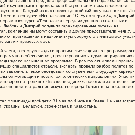
ведений высшего и среднего профессионального образования со вс
ий госуниверситет представили 6 студентов математического и
культетов. Каждый из них показал достойный результат, в итоге Л
1 место в конкурсе «Использование 1C: Бухгалтерии 8», а Дмитрий
вторым в конкурсе «Технологии передачи данных в локальных и
». Любовь и Дмитрий получили гарантированные путевки на
ап, компанию им могут составить и другие представители ЧелГУ. 
вляют приглашения в национальную сборную отличившимся участ
не заняли призовых мест.
й части, в которую входили практические задачи по программиров
ограммного обеспечения, проектированию и администрированию с
пиады ждала насыщенная программа. В рамках олимпиады прошли
дущих специалистов отрасли, эксперты провели разбор полетов по
ых заданий, а также беседовали со студентами о будущем карьер
альной мотивации и новых технологических направлениях. Участни
еговоров на тренинге «Бизнес-поединки», посетили занятие по та
же оценили театральное искусство города Тольятти на постановке
тап олимпиады пройдет с 31 мая по 4 июня в Киеве. На нем встре
, Украины, Беларуси, Узбекистана и Казахстана.