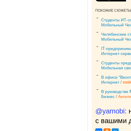
ПОХОЖИЕ СЮЖЕТЫ 
Студенты ИТ-с
Мобильный Че
Челябинские ст
Мобильный Че
IT-предприним
Интернет-серв
Студенты пре
Мобильная свя
В офисе "Вкон
Интернет
/
ess
В руководстве 
Бизнес
/
Ангел
@yamobi:
с вашими д