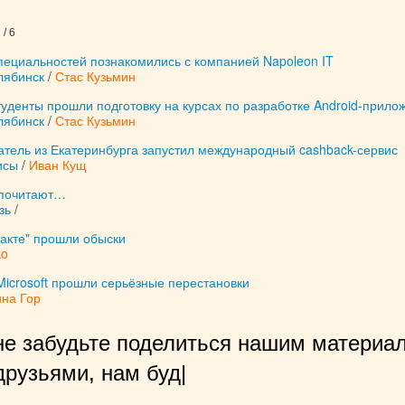
/ 6
пециальностей познакомились с компанией Napoleon IT
лябинск
/
Стас Кузьмин
уденты прошли подготовку на курсах по разработке Android-прило
лябинск
/
Стас Кузьмин
атель из Екатеринбурга запустил международный cashback-сервис
исы
/
Иван Кущ
дпочитают…
зь
/
такте" прошли обыски
ko
Microsoft прошли серьёзные перестановки
ина Гор
не забудьте поделиться нашим материал
рузьями, нам будет очень приятно!
|