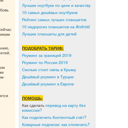
ей
Лучшие ноутбуки по цене и качеству
юбовь
10 самых дешёвых ноутбуков
Рейтинг самых лучших планшетов
10 недорогих планшетов на Android
Сейчас
Лучшие планшеты для детей
никам
анию,
ПОДОБРАТЬ ТАРИФ:
етей,
Роуминг за границей 2019
Роуминг по России 2019
ном
Сколько стоит связь в Крыму
ки
Дешёвый роуминг в Турции
йм-
Дешёвый роуминг в Европе
тятся
ПОМОЩЬ:
Как сделать
перевод на карту без
комиссии?
Как подключить Контентный счёт?
Коварные подписки: как отключить?