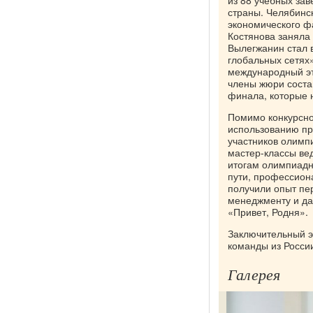
из 88 учебных за
страны. Челябинск
экономического фа
Костянова заняла 
Вылегжанин стал 
глобальных сетях
международный эт
члены жюри соста
финала, которые 
Помимо конкурсно
использованию пр
участников олим
мастер-классы ве
итогам олимпиадн
пути, профессион
получили опыт пер
менеджменту и да
«Привет, Родня».
Заключительный э
команды из России
Галерея