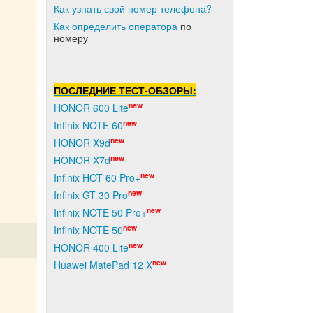
Как узнать свой номер телефона?
Как о
пределить оператора
по
номеру
ПОСЛЕДНИЕ ТЕСТ-ОБЗОРЫ:
new
HONOR 600 Lite
new
Infinix NOTE 60
new
HONOR X9d
new
HONOR X7d
new
Infinix HOT 60 Pro+
new
Infinix GT 30 Pro
new
Infinix NOTE 50 Pro+
new
Infinix NOTE 50
new
HONOR 400 Lite
new
Huawei MatePad 12 X