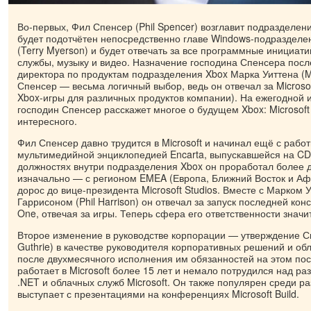
Во-первых, Фил Спенсер (Phil Spencer) возглавит подразделени
будет подотчётен непосредственно главе Windows-подраздел
(Terry Myerson) и будет отвечать за все программные инициати
службы, музыку и видео. Назначение господина Спенсера посл
директора по продуктам подразделения Xbox Марка Уиттена (M
Спенсер — весьма логичный выбор, ведь он отвечал за Microsoft
Xbox-игры для различных продуктов компании). На ежегодной 
господин Спенсер расскажет многое о будущем Xbox: Microsof
интересного.
Фил Спенсер давно трудится в Microsoft и начинал ещё с раб
мультимедийной энциклопедией Encarta, выпускавшейся на CD
должностях внутри подразделения Xbox он проработал более 
изначально — с регионом EMEA (Европа, Ближний Восток и Аф
дорос до вице-президента Microsoft Studios. Вместе с Марком
Гаррисоном (Phil Harrison) он отвечал за запуск последней ко
One, отвечая за игры. Теперь сфера его ответственности знач
Второе изменение в руководстве корпорации — утверждение Ско
Guthrie) в качестве руководителя корпоративных решений и обл
после двухмесячного исполнения им обязанностей на этом пос
работает в Microsoft более 15 лет и немало потрудился над ра
.NET и облачных служб Microsoft. Он также популярен среди ра
выступает с презентациями на конференциях Microsoft Build.