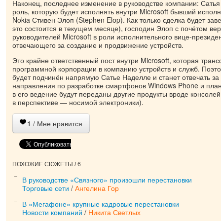
Наконец, последнее изменение в руководстве компании: Сать
роль, которую будет исполнять внутри Microsoft бывший испол
Nokia Стивен Элоп (Stephen Elop). Как только сделка будет зав
это состоится в текущем месяце), господин Элоп с почётом вер
руководителей Microsoft в роли исполнительного вице-президе
отвечающего за создание и продвижение устройств.
Это крайне ответственный пост внутри Microsoft, которая тран
программной корпорации в компанию устройств и служб. Поэт
будет подчинён напрямую Сатье Наделле и станет отвечать за
направления по разработке смартфонов Windows Phone и планш
в его ведение будут переданы другие продукты вроде консолей
в перспективе — носимой электроники).
1
/ Мне нравится
ПОХОЖИЕ СЮЖЕТЫ / 6
В руководстве «Связного» произошли перестановки
Торговые сети
/
Ангелина Гор
В «Мегафоне» крупные кадровые перестановки
Новости компаний
/
Никита Светлых