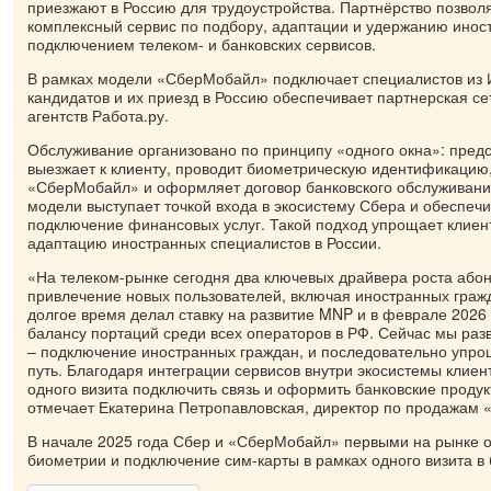
приезжают в Россию для трудоустройства. Партнёрство позвол
комплексный сервис по подбору, адаптации и удержанию инос
подключением телеком- и банковских сервисов.
В рамках модели «СберМобайл» подключает специалистов из 
кандидатов и их приезд в Россию обеспечивает партнерская се
агентств Работа.ру.
Обслуживание организовано по принципу «одного окна»: предс
выезжает к клиенту, проводит биометрическую идентификацию,
«СберМобайл» и оформляет договор банковского обслуживания
модели выступает точкой входа в экосистему Сбера и обеспеч
подключение финансовых услуг. Такой подход упрощает клиент
адаптацию иностранных специалистов в России.
«На телеком-рынке сегодня два ключевых драйвера роста або
привлечение новых пользователей, включая иностранных гра
долгое время делал ставку на развитие MNP и в феврале 2026
балансу портаций среди всех операторов в РФ. Сейчас мы раз
– подключение иностранных граждан, и последовательно упро
путь. Благодаря интеграции сервисов внутри экосистемы клиен
одного визита подключить связь и оформить банковские продук
отмечает Екатерина Петропавловская, директор по продажам
В начале 2025 года Сбер и «СберМобайл» первыми на рынке 
биометрии и подключение сим-карты в рамках одного визита в 