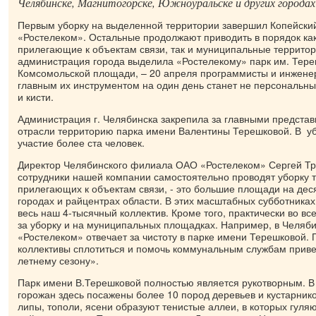
Челябинске, Магнитогорске, Южноуральске и других городах
Первым уборку на выделенной территории завершил Копейски
«Ростелеком». Остальные продолжают приводить в порядок ка
прилегающие к объектам связи, так и муниципальные территор
администрация города выделила «Ростелекому» парк им. Тере
Комсомольской площади, – 20 апреля программисты и инженер
главным их инструментом на один день станет не персональны
и кисти.
Администрация г. Челябинска закрепила за главными предста
отрасли территорию парка имени Валентины Терешковой. В уб
участие более ста человек.
Директор Челябинского филиала ОАО «Ростелеком» Сергей Тр
сотрудники нашей компании самостоятельно проводят уборку 
прилегающих к объектам связи, - это большие площади на деся
городах и райцентрах области. В этих масштабных субботниках
весь наш 4-тысячный коллектив. Кроме того, практически во в
за уборку и на муниципальных площадках. Например, в Челяби
«Ростелеком» отвечает за чистоту в парке имени Терешковой.
коллективы сплотиться и помочь коммунальным службам привес
летнему сезону».
Парк имени В.Терешковой полностью является рукотворным. В
горожан здесь посажены более 10 пород деревьев и кустарнико
липы, тополи, ясени образуют тенистые аллеи, в которых гуляю