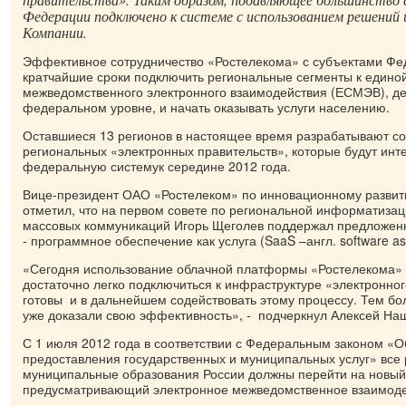
Федерации подключено к системе с использованием решени
Компании.
Эффективное сотрудничество «Ростелекома» с субъектами Фе
кратчайшие сроки подключить региональные сегменты к едино
межведомственного электронного взаимодействия (ЕСМЭВ), д
федеральном уровне, и начать оказывать услуги населению.
Оставшиеся 13 регионов в настоящее время разрабатывают с
региональных «электронных правительств», которые будут инт
федеральную системук середине 2012 года.
Вице-президент ОАО «Ростелеком» по инновационному разви
отметил, что на первом совете по региональной информатизац
массовых коммуникаций Игорь Щеголев поддержал предложен
- программное обеспечение как услуга (SaaS –англ. software as 
«Сегодня использование облачной платформы «Ростелекома» 
достаточно легко подключиться к инфраструктуре «электронно
готовы и в дальнейшем содействовать этому процессу. Тем бо
уже доказали свою эффективность», - подчеркнул Алексей На
С 1 июля 2012 года в соответствии с Федеральным законом «О
предоставления государственных и муниципальных услуг» все 
муниципальные образования России должны перейти на новый
предусматривающий электронное межведомственное взаимоде