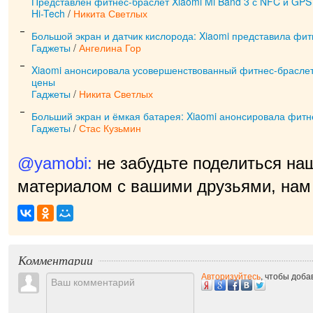
Представлен фитнес-браслет Xiaomi Mi Band‍ 3 с NFC и GPS
Hi-Tech
/
Никита Светлых
Большой экран и датчик кислорода: Xiaomi представила фит
Гаджеты
/
Ангелина Гор
Xiaomi анонсировала усовершенствованный фитнес-браслет 
цены
Гаджеты
/
Никита Светлых
Больший экран и ёмкая батарея: Xiaomi анонсировала фитн
Гаджеты
/
Стас Кузьмин
@yamobi:
не забудьте поделиться на
материалом с вашими друзьями, нам 
Комментарии
Авторизуйтесь
, чтобы доб