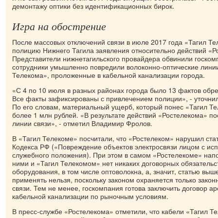
демонтажу оптики без идентификационных бирок.
Игра на обострение
После массовых отключений связи в июле 2017 года «Тагил Те
полицию Нижнего Тагила заявления относительно действий «Р
Представители нижнетагильского провайдера обвинили госкомп
сотрудники умышленно повредили волоконно-оптические линии
Телекома», проложенные в кабельной канализации города.
«С 4 по 10 июля в разных районах города было 13 фактов обр
Все факты зафиксированы с привлечением полиции», - уточни
По его словам, материальный ущерб, который понес «Тагил Те
более 1 млн рублей. «В результате действий «Ростелекома» п
линии связи», - отметил Владимир Фролов.
В «Тагил Телекоме» посчитали, что «Ростелеком» нарушил ста
Кодекса РФ («Повреждение объектов электросвязи лицом с ис
служебного положения). При этом в самом «Ростелекоме» нап
ними и «Тагил Телекомом» нет никаких договорных обязатель
оборудования, в том числе оптоволокна, а, значит, статью вы
применять нельзя, поскольку законом охраняется только зако
связи. Тем не менее, госкомпания готова заключить договор а
кабельной канализации по рыночным условиям.
В пресс-службе «Ростелекома» отметили, что кабели «Тагил Т