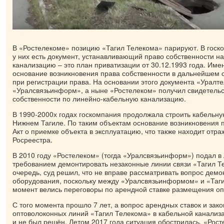
В «Ростелекоме» позицию «Тагил Телекома» парируют. В госк
у них есть документ, устанавливающий право собственности н
канализацию – это план приватизации от 30.12.1993 года. Имен
основание возникновения права собственности в дальнейшем 
при регистрации права. На основании этого документа «Уралт
«Уралсвязьинформ», а ныне «Ростелеком» получил свидетельс
собственности по линейно-кабельную канализацию.
В 1990-2000х годах госкомпания продолжала строить кабельн
Нижнем Тагиле. По таким объектам основание возникновения п
Акт о приемке объекта в эксплуатацию, что также находит отра
Росреестра.
В 2010 году «Ростелеком» (тогда «Уралсвязьинформ») подал в
требованием демонтировать незаконные линии связи «Тагил Т
очередь, суд решил, что не вправе рассматривать вопрос дем
оборудования, поскольку между «Уралсвязьинформом» и «Таги
момент велись переговоры по арендной ставке размещения оп
С того момента прошло 7 лет, а вопрос арендных ставок и за
оптоволоконных линий «Тагил Телекома» в кабельной канализ
и не был решён. Летом 2017 года ситуация обострилась. «Рост