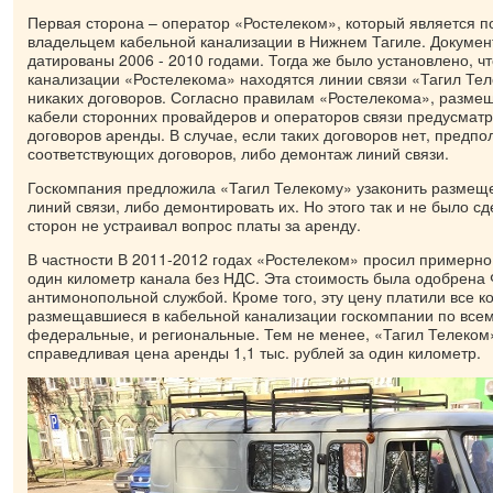
Первая сторона – оператор «Ростелеком», который является 
владельцем кабельной канализации в Нижнем Тагиле. Докумен
датированы 2006 - 2010 годами. Тогда же было установлено, чт
канализации «Ростелекома» находятся линии связи «Тагил Тел
никаких договоров. Согласно правилам «Ростелекома», разме
кабели сторонних провайдеров и операторов связи предусмат
договоров аренды. В случае, если таких договоров нет, предп
соответствующих договоров, либо демонтаж линий связи.
Госкомпания предложила «Тагил Телекому» узаконить размещ
линий связи, либо демонтировать их. Но этого так и не было с
сторон не устраивал вопрос платы за аренду.
В частности В 2011-2012 годах «Ростелеком» просил примерно 
один километр канала без НДС. Эта стоимость была одобрена
антимонопольной службой. Кроме того, эту цену платили все к
размещавшиеся в кабельной канализации госкомпании по всем
федеральные, и региональные. Тем не менее, «Тагил Телеком»
справедливая цена аренды 1,1 тыс. рублей за один километр.