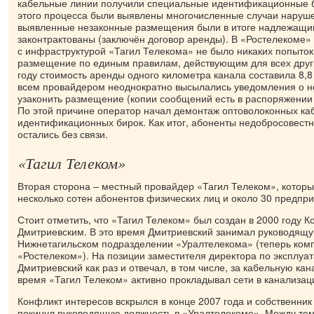
кабельные линии получили специальные идентификационные би
этого процесса были выявлены многочисленные случаи наруше
выявленные незаконные размещения были в итоге надлежащи
законтрактованы (заключён договор аренды). В «Ростелекоме» 
с инфраструктурой «Тагил Телекома» не было никаких попыток 
размещение по единым правилам, действующим для всех други
году стоимость аренды одного километра канала составила 8,8 
всем провайдером неоднократно высылались уведомления о 
узаконить размещение (копии сообщений есть в распоряжении
По этой причине оператор начал демонтаж оптоволоконных ка
идентификационных бирок. Как итог, абоненты недобросовест
остались без связи.
«Тагил Телеком»
Вторая сторона – местный провайдер «Тагил Телеком», котор
несколько сотен абонентов физических лиц и около 30 предпри
Стоит отметить, что «Тагил Телеком» был создан в 2000 году 
Дмитриевским. В это время Дмитриевский занимал руководящу
Нижнетагильском подразделении «Уралтелекома» (теперь ком
«Ростелеком»). На позиции заместителя директора по эксплуа
Дмитриевский как раз и отвечал, в том числе, за кабельную кан
время «Тагил Телеком» активно прокладывал сети в канализац
Конфликт интересов вскрылся в конце 2007 года и собственни
покинул руководящую должность в «Уралтелекоме». Между тем,