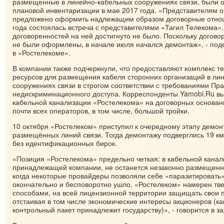
размещенные в линейно-кабельных сооружениях связи, были 
плановой инвентаризации в мае 2017 года. «Представителям 
предложено оформить надлежащим образом договорные отно
года состоялась встреча с представителями «Тагил Телекома»,
договоренностей на ней достигнуто не было. Поскольку догово
не были оформлены, в начале июля начался демонтаж», - по
в «Ростелекоме».
В компании также подчеркнули, что предоставляют комплекс т
ресурсов для размещения кабеля сторонних организаций в ли
сооружениях связи в строгом соответствии с требованиями Пр
недискриминационного доступа. Корреспонденты Yamobi.Ru вы
кабельной канализации «Ростелекома» на договорных основан
почти всех операторов, в том числе, большой тройки.
10 октября «Ростелеком» приступил к очередному этапу демон
размещённых линий связи. Тогда демонтажу подверглись 19 к
без идентификационных бирок.
«Позиция «Ростелекома» предельно четкая: в кабельной канал
принадлежащей компании, не останется незаконно размещенны
когда некоторые провайдеры позволяли себе «паразитировать
окончательно и бесповоротно ушло. «Ростелеком» намерен тв
способами, на всей лицензионной территории защищать свои п
отстаивая в том числе экономические интересы акционеров (как
контрольный пакет принадлежит государству)», - говорится в з