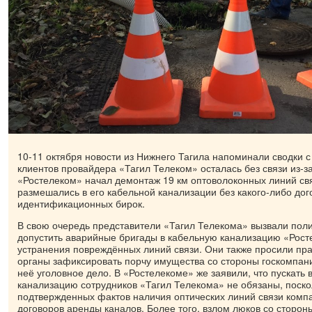
10-11 октября новости из Нижнего Тагила напоминали сводки с
клиентов провайдера «Тагил Телеком» осталась без связи из-за
«Ростелеком» начал демонтаж 19 км оптоволоконных линий свя
размешались в его кабельной канализации без какого-либо дог
идентификационных бирок.
В свою очередь представители «Тагил Телекома» вызвали пол
допустить аварийные бригады в кабельную канализацию «Рост
устранения повреждённых линий связи. Они также просили пр
органы зафиксировать порчу имущества со стороны госкомпани
неё уголовное дело. В «Ростелекоме» же заявили, что пускать
канализацию сотрудников «Тагил Телекома» не обязаны, поск
подтвержденных фактов наличия оптических линий связи компан
договоров аренды каналов. Более того, взлом люков со сторон