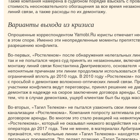
Также компания намерена в судебном порядке взыскать с про
стоимость неосновательного обогащения за все время незако
линий связи, а также расходы по их демонтажу.
Варианты выхода из кризиса
Опрошенные корреспондентом Yamobi.Ru юристы отмечает нес
в этом споре. Именно эти неопределенные моменты препятст
разрешению конфликта.
Во-первых, «Ростелеком» после обнаружения нелегальных лини
так и не попытался через суд принять их незаконными, включая
монтажу линий связи Константина Дмитриевского, основателя 
непонятным причинам эти линии продолжали использоваться б
ограничений вплоть до 2010 года. В 2010 году «Ростелеком» п
с просьбой о демонтаже волоконно-оптических линий связи. При
участники конфликта ведут переговоры, принял решение не да
демонтаж в надежде на скорое заключение договора аренды. С
тем, что в случае демонтажа, ущерб клиентам был бы куда ма
Во-вторых, «Тагил Телеком» не пытался узаконить свои линии 
канализации «Ростелекома». Компания попросту затягивала р
договором аренды. Во многом это стало реакцией на невнятн
«Ростелекома», который не оказывал никакого воздействия на 
оператора до 2017 года. Тем не менее, в материалах Арбитраж
признаётся, что кабельные линии «Тагил Телекома» находятся 
легальных документов. Это делает позицию «Тагил Телекома»