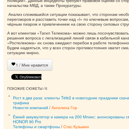
полиции». Данные инциденты требуют правовой оценки со ст
начальства МВД, а также Прокуратуры.
Анализ сложившейся ситуации показывает, что сторонам необх
переговоров и расставить точки над «i» по ключевым вопросам
чёрным пиаром и привлечением на свою сторону силовых струк
А вот клиентам «Тагил Телекома» можно лишь посочувствовать
решения вопроса с легализацией линий связи в кабельной кан
«Ростелекома» их снова ожидают перебои в работе телефонной
Будем надеяться, что у всех сторон противостояния хватит см
ситуацию мирно.
1
/ Мне нравится
ПОХОЖИЕ СЮЖЕТЫ / 6
Рост в два раза: клиенты Tele2 в новогодние праздники скач
трафика
Новости компаний
/
Ангелина Гор
Ёмкий аккумулятор и камера на 200 Мпикс: анонсированы
HONOR 90 Pro
Телефоны и смартфоны
/
Стас Кузьмин