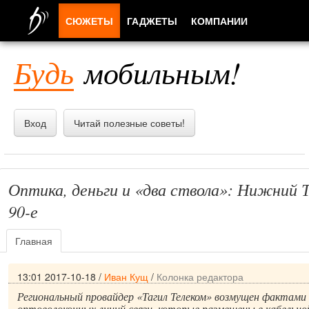
СЮЖЕТЫ
ГАДЖЕТЫ
КОМПАНИИ
ЛЮДИ
Будь
мобильным!
ПРИЛОЖЕНИЯ
Вход
Читай полезные советы!
Оптика, деньги и «два ствола»: Нижний Т
90-е
Главная
13:01 2017-10-18
/
Иван Кущ
/
Колонка редактора
Региональный провайдер «Тагил Телеком» возмущен фактам
оптоволоконных линий связи, которые размещены в кабельно