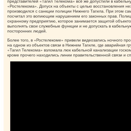
представителей «Тагил Телекома» всё же допустили в кабель
«Ростелекома». Допуск на объекты с целью восстановления не
производился с санкции полиции Нижнего Тагила. При этом са
посчитал это вопиющим нарушением его законных прав. Полиц
охранному предприятию, которое занимается защитой объекто
выполнять свои служебные функции и не допускать в кабельн
посторонних людей.
Более того, в «Ростелекоме» привели видеозапись ночного пр
на одном из объектов связи в Нижнем Тагиле, где аварийная г
«Тагил Телекома» взломала люк кабельной канализации госком
кроме прочего находились линии правительственной связи и с