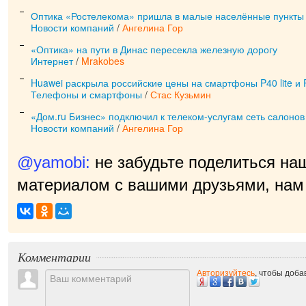
Оптика «Ростелекома» пришла в малые населённые пункты
Новости компаний
/
Ангелина Гор
«Оптика» на пути в Динас пересекла железную дорогу
Интернет
/
Mrakobes
Huawei раскрыла российские цены на смартфоны P40 lite и P
Телефоны и смартфоны
/
Стас Кузьмин
«Дом.ru Бизнес» подключил к телеком-услугам сеть салоно
Новости компаний
/
Ангелина Гор
@yamobi:
не забудьте поделиться на
материалом с вашими друзьями, нам 
приятно!
|
Комментарии
Авторизуйтесь
, чтобы доб