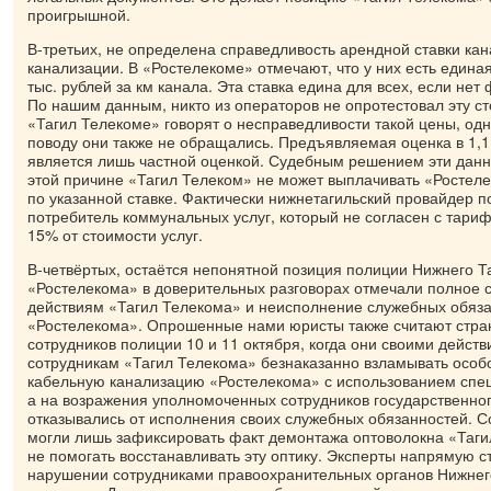
проигрышной.
В-третьих, не определена справедливость арендной ставки кан
канализации. В «Ростелекоме» отмечают, что у них есть единая 
тыс. рублей за км канала. Эта ставка едина для всех, если нет
По нашим данным, никто из операторов не опротестовал эту ст
«Тагил Телекоме» говорят о несправедливости такой цены, одна
поводу они также не обращались. Предъявляемая оценка в 1,1
является лишь частной оценкой. Судебным решением эти дан
этой причине «Тагил Телеком» не может выплачивать «Ростел
по указанной ставке. Фактически нижнетагильский провайдер п
потребитель коммунальных услуг, который не согласен с тариф
15% от стоимости услуг.
В-четвёртых, остаётся непонятной позиция полиции Нижнего Т
«Ростелекома» в доверительных разговорах отмечали полное
действиям «Тагил Телекома» и неисполнение служебных обяза
«Ростелекома». Опрошенные нами юристы также считают стр
сотрудников полиции 10 и 11 октября, когда они своими дейст
сотрудникам «Тагил Телекома» безнаказанно взламывать осо
кабельную канализацию «Ростелекома» с использованием спец
а на возражения уполномоченных сотрудников государственно
отказывались от исполнения своих служебных обязанностей. 
могли лишь зафиксировать факт демонтажа оптоволокна «Таги
не помогать восстанавливать эту оптику. Эксперты напрямую с
нарушении сотрудниками правоохранительных органов Нижнег