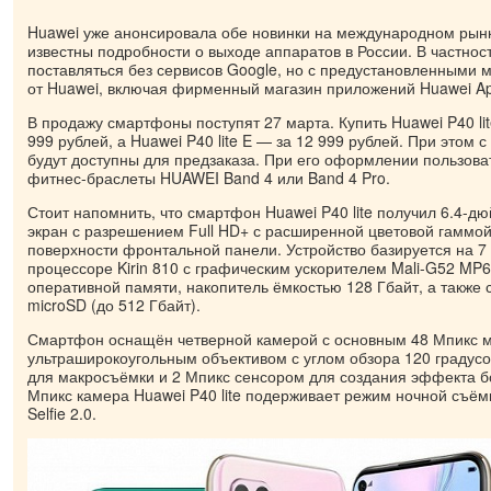
Huawei уже анонсировала обе новинки на международном рынк
известны подробности о выходе аппаратов в России. В частнос
поставляться без сервисов Google, но с предустановленными
от Huawei, включая фирменный магазин приложений Huawei Ap
В продажу смартфоны поступят 27 марта. Купить Huawei P40 lit
999 рублей, а Huawei P40 lite E — за 12 999 рублей. При этом 
будут доступны для предзаказа. При его оформлении пользова
фитнес-браслеты HUAWEI Band 4 или Band 4 Pro.
Стоит напомнить, что смартфон Huawei P40 lite получил 6.4-
экран с разрешением Full HD+ с расширенной цветовой гаммо
поверхности фронтальной панели. Устройство базируется на 
процессоре Kirin 810 с графическим ускорителем Mali-G52 MP6
оперативной памяти, накопитель ёмкостью 128 Гбайт, а также 
microSD (до 512 Гбайт).
Смартфон оснащён четверной камерой с основным 48 Мпикс м
ультраширокоугольным объективом с углом обзора 120 градусо
для макросъёмки и 2 Мпикс сенсором для создания эффекта б
Мпикс камера Huawei P40 lite подерживает режим ночной съём
Selfie 2.0.