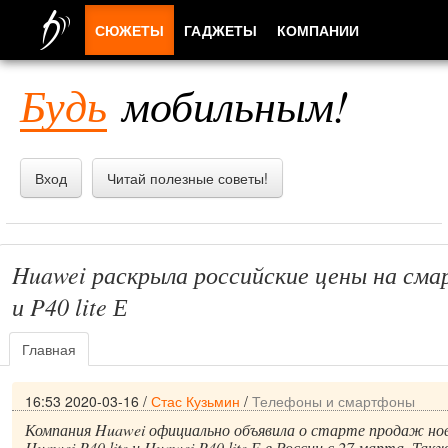
СЮЖЕТЫ
ГАДЖЕТЫ
КОМПАНИИ
ЛЮДИ
Будь
мобильным!
ПРИЛОЖЕНИЯ
Вход
Читай полезные советы!
Huawei раскрыла российские цены на сма
и P40 lite Е
Главная
16:53 2020-03-16
/
Стас Кузьмин
/
Телефоны и смартфоны
Компания Huawei официально объявила о старте продаж н
Huawei P40 lite и Huawei P40 lite Е в России с 27 марта. Та