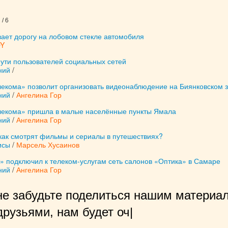
/ 6
ает дорогу на лобовом стекле автомобиля
OY
пути пользователей социальных сетей
ний
/
лекома» позволит организовать видеонаблюдение на Биянковском 
ний
/
Ангелина Гор
лекома» пришла в малые населённые пункты Ямала
ний
/
Ангелина Гор
 как смотрят фильмы и сериалы в путешествиях?
исы
/
Марсель Хусаинов
» подключил к телеком-услугам сеть салонов «Оптика» в Самаре
ний
/
Ангелина Гор
не забудьте поделиться нашим материал
рузьями, нам будет очень приятно!
|