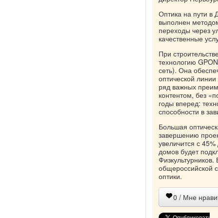
Оптика на пути в
выполнен методом
переходы через у
качественные услу
При строительств
технологию GPON (
сеть). Она обеспе
оптической линии
ряд важных преим
контентом, без «п
годы вперед: тех
способности в за
Большая оптическа
завершению проект
увеличится с 45%
домов будет подк
Физкультурников. 
общероссийской с
оптики.
0
/ Мне нрави