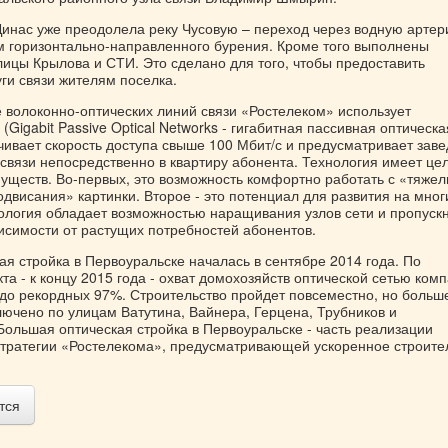
 Динас уже преодолела реку Чусовую – переход через водную арте
 горизонтально-направленного бурения. Кроме того выполнены
лицы Крылова и СТИ. Это сделано для того, чтобы предоставить
ги связи жителям поселка.
е волоконно-оптических линий связи «Ростелеком» использует
Gigabit Passive Optical Networks - гигабитная пассивная оптическа
чивает скорость доступа свыше 100 Мбит/с и предусматривает зав
 связи непосредственно в квартиру абонента. Технология имеет це
уществ. Во-первых, это возможность комфортно работать с «тяже
одвисания» картинки. Второе - это потенциал для развития на мног
нология обладает возможностью наращивания узлов сети и пропуск
висимости от растущих потребностей абонентов.
я стройка в Первоуральске началась в сентябре 2014 года. По
а - к концу 2015 года - охват домохозяйств оптической сетью ком
 до рекордных 97%. Строительство пройдет повсеместно, но больш
лючено по улицам Ватутина, Вайнера, Герцена, Трубников и
Большая оптическая стройка в Первоуральске - часть реализации
тратегии «Ростелекома», предусматривающей ускоренное строите
тся