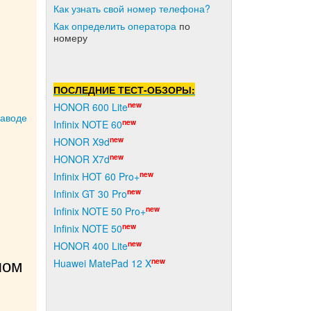
Как узнать свой номер телефона?
Как о
пределить оператора
по
номеру
ПОСЛЕДНИЕ ТЕСТ-ОБЗОРЫ:
new
HONOR 600 Lite
заводе
new
Infinix NOTE 60
new
HONOR X9d
new
HONOR X7d
new
Infinix HOT 60 Pro+
new
Infinix GT 30 Pro
new
Infinix NOTE 50 Pro+
new
Infinix NOTE 50
new
HONOR 400 Lite
new
Huawei MatePad 12 X
ом 