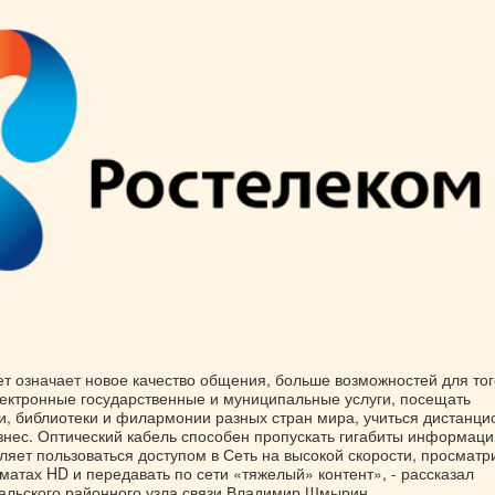
т означает новое качество общения, больше возможностей для тог
лектронные государственные и муниципальные услуги, посещать
и, библиотеки и филармонии разных стран мира, учиться дистанци
знес. Оптический кабель способен пропускать гигабиты информаци
оляет пользоваться доступом в Сеть на высокой скорости, просматр
атах HD и передавать по сети «тяжелый» контент», - рассказал
альского районного узла связи Владимир Шмырин.