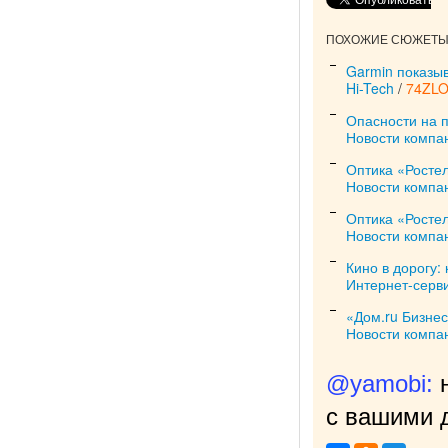
ПОХОЖИЕ СЮЖЕТЫ 
Garmin показыв
Hi-Tech
/
74ZL
Опасности на 
Новости компа
Оптика «Росте
Новости компа
Оптика «Росте
Новости компа
Кино в дорогу:
Интернет-серв
«Дом.ru Бизнес
Новости компа
@yamobi:
с вашими д