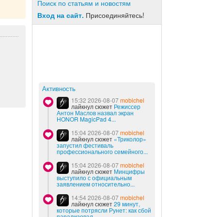
Поиск по статьям и новостям
Вход на сайт.
Присоединяйтесь!
Активность
15:32 2026-08-07
mobichel
лайкнул сюжет
Режиссер
Антон Маслов назвал экран
HONOR MagicPad 4...
15:04 2026-08-07
mobichel
лайкнул сюжет
«Триколор»
запустил фестиваль
профессионального семейного...
15:04 2026-08-07
mobichel
лайкнул сюжет
Минцифры
выступило с официальным
заявлением относительно...
14:54 2026-08-07
mobichel
лайкнул сюжет
29 минут,
которые потрясли Рунет: как сбой
парализовал...