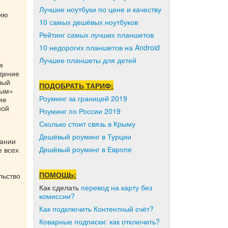
Лучшие ноутбуки по цене и качеству
рию
10 самых дешёвых ноутбуков
Рейтинг самых лучших планшетов
10 недорогих планшетов на Android
Лучшие планшеты для детей
я
едение
лый
ПОДОБРАТЬ ТАРИФ:
лым»
Роуминг за границей 2019
ие
ной
Роуминг по России 2019
Сколько стоит связь в Крыму
Дешёвый роуминг в Турции
пании
Дешёвый роуминг в Европе
е всех
ПОМОЩЬ:
льство
Как сделать
перевод на карту без
комиссии?
Как подключить Контентный счёт?
Коварные подписки: как отключить?