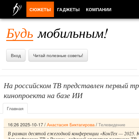
СЮЖЕТЫ
ГАДЖЕТЫ
КОМПАНИИ
ЛЮДИ
Будь
мобильным!
ПРИЛОЖЕНИЯ
Вход
Читай полезные советы!
На российском ТВ представлен первый тр
кинопроекта на базе ИИ
Главная
16:26 2025-10-17
/
Анастасия Биктагирова
/
Телевидение
В рамках десятой ежегодной конференции «КонТех — 2025. 
для цифрового ТВ в России» ведущий оператор платного ТВ 