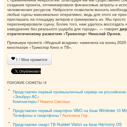
создание проекта, оптимизировали финансовые затраты и исп
человеческих ресурсов. Нейросети позволили вносить необхо
любые сцены максимально оперативно, ведь для этого не прих
приглашать на площадку актеров и гримировать их. Мы просто
перегенерировали сцену. Более того, нам удалось воссоздать 
наводнение без реального ущерба для города», — говорит
дир
стратегическому развитию «Триколор» Николай Орлов.
Премьера проекта «Медный всадник» намечена на конец 2025 
кинотеатре «Триколор Кино и ТВ».
1
/ Мне нравится
ПОХОЖИЕ СЮЖЕТЫ / 6
Представлен первый промышленный сервер на российском
«Эльбрус-8С»
Компьютеры
/
Никита Светлых
Представлен первый смартфон VAIO на базе Windows 10 Mo
Телефоны и смартфоны
/
Ангелина Гор
Представлен смарт ТВ Huawei Vision на базе Harmony OS