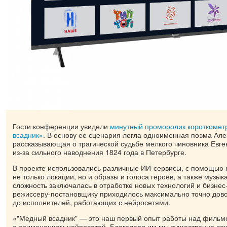
Гости конференции увидели
минутный проморолик короткоме
всадник»
. В основу ее сценария легла одноименная поэма Ал
рассказывающая о трагической судьбе мелкого чиновника Евге
из-за сильного наводнения 1824 года в Петербурге.
В проекте использовались различные ИИ-сервисы, с помощью 
не только локации, но и образы и голоса героев, а также музык
сложность заключалась в отработке новых технологий и бизне
режиссеру-постановщику приходилось максимально точно дов
до исполнителей, работающих с нейросетями.
«"Медный всадник" — это наш первый опыт работы над фильм
с применением нейросетей. Благодаря им мы существенно сок