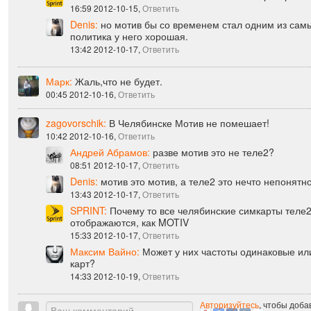
16:07 2012-10-15,
Ответить
SPRINT:
в Челябинске и так 6 сотовых операторов. 
16:59 2012-10-15,
Ответить
Denis:
но мотив бы со временем стал одним из самы
политика у него хорошая.
13:42 2012-10-17,
Ответить
Марк:
Жаль,что не будет.
00:45 2012-10-16,
Ответить
zagovorschik:
В Челябинске Мотив не помешает!
10:42 2012-10-16,
Ответить
Андрей Абрамов:
разве мотив это не теле2?
08:51 2012-10-17,
Ответить
Denis:
мотив это мотив, а теле2 это нечто непонятн
13:43 2012-10-17,
Ответить
SPRINT:
Почему то все челябинские симкарты теле
отображаются, как MOTIV
15:33 2012-10-17,
Ответить
Максим Вайно:
Может у них частоты одинаковые ил
карт?
14:33 2012-10-19,
Ответить