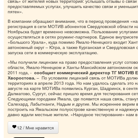
связь» от жителей новых территорий: услышать отзывы о связ
предоставляемых услугах, улучшить качество связи и уменьши
пятен».
В компании обращают внимание, что в период проведения «на
регистрация в сети МОТИВ абонентов Свердловской области н
Ноябрьска будет временно невозможна. Пользование услугами 
осуществляться в сетях роуминг-партнеров. Единое внутрисет
«Большого Урала», куда помимо Ямало-Ненецкого входит Хан
автономный округ – Югра, а также Курганская и Свердловская 
запуска сети в коммерческую эксплуатацию.
«Мы получили лицензии на право предоставления услуг сотовой
области, Ямало-Ненецком и Ханты-Мансийском автономном окр
2011 года, -
сообщает коммерческий директор ТГ МОТИВ Е
Хворостова.
– По условиям лицензий связь от МОТИВа должн
территориях в апреле 2013 года. Но нам удалось сделать это 
августе на карте МОТИВа появились Курган, Шадринск, в сентя
Далматово, Сургут, сейчас пришло время для тестирования сет
Следующими городами Ямала, где появится наша связь, стану
Салехард, Лабытнанги, Надым и другие. Мы искреннее верим в 
построить на Ямальском полуострове качественную и надежную
давно ждали местные жители. «Народное тестирование» нам в
12
/ Мне нравится