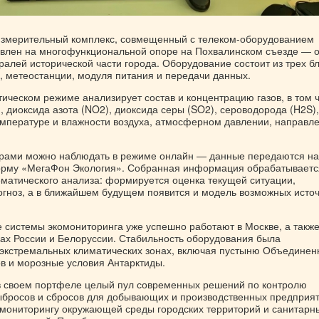
измерительный комплекс, совмещенный с телеком-оборудованием
овлен на многофункциональной опоре на Похвалинском съезде — 
ралей исторической части города. Оборудование состоит из трех бл
в, метеостанции, модуля питания и передачи данных.
ическом режиме анализирует состав и концентрацию газов, в том 
), диоксида азота (NO2), диоксида серы (SO2), сероводорода (H2S),
емпературе и влажности воздуха, атмосферном давлении, направл
рами можно наблюдать в режиме онлайн — данные передаются на
рму «МегаФон Экология». Собранная информация обрабатываетс
матического анализа: формируется оценка текущей ситуации,
огноз, а в ближайшем будущем появится и модель возможных исто
 системы экомониторинга уже успешно работают в Москве, а такж
нах России и Белоруссии. Стабильность оборудования была
 экстремальных климатических зонах, включая пустыню Объединен
в и морозные условия Антарктиды.
 своем портфеле целый пул современных решений по контролю
росов и сбросов для добывающих и производственных предприят
 мониторингу окружающей среды городских территорий и санитарн