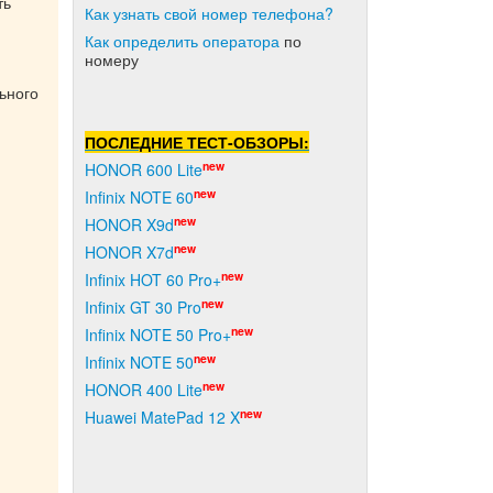
ть
Как узнать свой номер телефона?
Как о
пределить оператора
по
номеру
ьного
ПОСЛЕДНИЕ ТЕСТ-ОБЗОРЫ:
new
HONOR 600 Lite
new
Infinix NOTE 60
new
HONOR X9d
new
HONOR X7d
new
Infinix HOT 60 Pro+
new
Infinix GT 30 Pro
new
Infinix NOTE 50 Pro+
new
Infinix NOTE 50
new
HONOR 400 Lite
new
Huawei MatePad 12 X