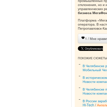
промышленных пре
отклонения, но и
управленческих р
бизнеса МегаФон
Платформа «МегаФ
оператора. В нас
Петропавловск-Кам
1
/ Мне нрави
ПОХОЖИЕ СЮЖЕТЫ 
В Челябинске 
Мобильный Че
В историческо
Новости компа
В Челябинске 
Новости компа
В России зараб
Hi-Tech
/
Ангел