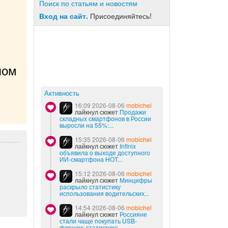
Поиск по статьям и новостям
Вход на сайт.
Присоединяйтесь!
ом 
Активность
16:09 2026-08-06
mobichel
лайкнул сюжет
Продажи
складных смартфонов в России
выросли на 55%:...
15:35 2026-08-06
mobichel
лайкнул сюжет
Infinix
объявила о выходе доступного
ИИ-смартфона HOT...
15:12 2026-08-06
mobichel
лайкнул сюжет
Минцифры
раскрыло статистику
использования водительских...
14:54 2026-08-06
mobichel
лайкнул сюжет
Россияне
стали чаще покупать USB-
флешки: статистика...