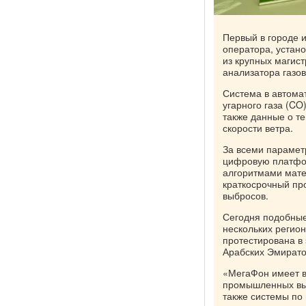
Первый в городе 
оператора, устан
из крупных магист
анализатора газо
Система в автомат
угарного газа (CO
также данные о т
скорости ветра.
За всеми парамет
цифровую платфо
алгоритмами мате
краткосрочный пр
выбросов.
Сегодня подобные
нескольких регио
протестирована в
Арабских Эмирато
«МегаФон имеет в
промышленных выб
также системы по