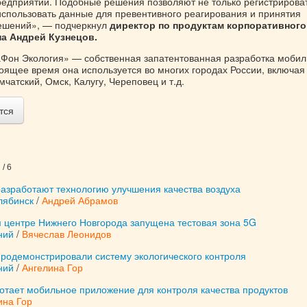
дприятий. Подобные решения позволяют не только регистрирова
 использовать данные для превентивного реагирования и принятия
ешений», — подчеркнул
директор по продуктам корпоративного
а Андрей Кузнецов.
он Экология» — собственная запатентованная разработка мобил
тоящее время она используется во многих городах России, включая
чатский, Омск, Калугу, Череповец и т.д.
тся
/ 6
разработают технологию улучшения качества воздуха
лябинск
/
Андрей Абрамов
м центре Нижнего Новгорода запущена тестовая зона 5G
ний
/
Вячеслав Леонидов
продемонстрировали систему экологического контроля
ний
/
Ангелина Гор
отает мобильное приложение для контроля качества продуктов
ина Гор