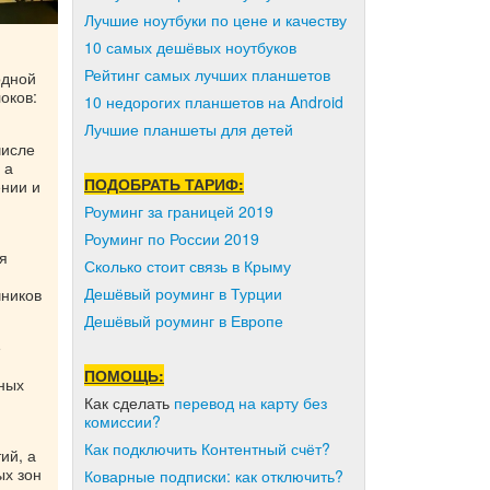
Лучшие ноутбуки по цене и качеству
10 самых дешёвых ноутбуков
Рейтинг самых лучших планшетов
одной
оков:
10 недорогих планшетов на Android
Лучшие планшеты для детей
числе
 а
ПОДОБРАТЬ ТАРИФ:
ении и
Роуминг за границей 2019
Роуминг по России 2019
я
Сколько стоит связь в Крыму
Дешёвый роуминг в Турции
чников
Дешёвый роуминг в Европе
е
ПОМОЩЬ:
ных
Как сделать
перевод на карту без
комиссии?
Как подключить Контентный счёт?
ий, а
ых зон
Коварные подписки: как отключить?