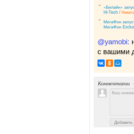
«Билайн» запус
Hi-Tech
/
Никит
МегаФон запус
МегаФон Exclus
@yamobi:
с вашими д
Комментарии
Добавить