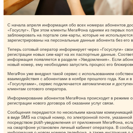
С начала апреля информация обо всех номерах абонентов до
«Госуслуг». При этом клиенты МегаФона одними из первых по
заблокировать на портале сим-карты, которые не используютс
зарегистрированы на персональные данные абонента без его 
Теперь сотовый оператор информирует через «Госуслуги» свои
регистрации новых сим-карт на их паспортные данные. Соотв
информация появляется в разделе «Уведомления». Если абон
новый номер, ему необходимо запустить процесс его блокировк
МегаФон уже внедрил такой сервис с использованием собстве
взаимодействия с абонентами в ноябре прошлого года. Как и в 
«Госуслугами», сервис подключается автоматически и доступ
клиентам сотового оператора.
Информирование абонентов МегаФона происходит в режиме он
регистрации нового договора об оказании услуг связи.
Сообщения передаются по нескольким каналам коммуникаций
в виде SMS на старый номер, по электронной почте, указанной 
посредством push‑уведомления от приложения МегаФона, если
на смартфоне установлен личный кабинет оператора. В сообщ
информация о новом номере телефона, а также инструкция о т