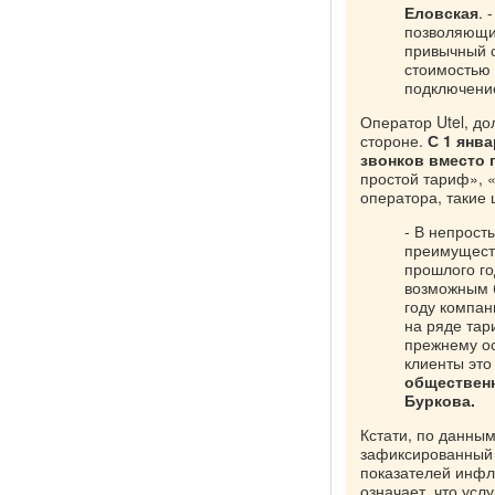
Еловская
. 
позволяющи
привычный с
стоимостью 
подключение
Оператор Utel, д
стороне.
С 1 янв
звонков вместо 
простой тариф», 
оператора, такие
- В непрост
преимуществ
прошлого го
возможным б
году компа
на ряде тар
прежнему ос
клиенты эт
общественн
Буркова.
Кстати, по данным
зафиксированный 
показателей инфл
означает, что усл