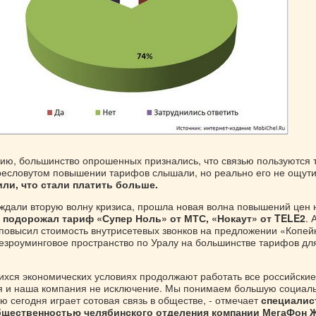
ию, большинство опрошенных признались, что связью пользуются 
пресловутом повышении тарифов слышали, но реально его не ощути
ли, что стали платить больше.
 ждали вторую волну кризиса, прошла новая волна повышений цен 
 подорожал тариф «Супер Ноль» от МТС, «Нокаут» от TELE2
. 
повысил стоимость внутрисетевых звонков на предложении «Копей
езроуминговое пространство по Уралу на большинстве тарифов дл
ихся экономических условиях продолжают работать все российские
я и наша компания не исключение. Мы понимаем большую социал
ую сегодня играет сотовая связь в обществе, - отмечает
специалис
бщественностью челябинского отделения компании МегаФон 