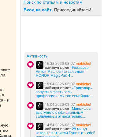
Поиск по статьям и новостям
Вход на сайт.
Присоединяйтесь!
Активность
15:32 2026-08-07
mobichel
лайкнул сюжет
Режиссер
также
Антон Маслов назвал экран
ли.
HONOR MagicPad 4...
15:04 2026-08-07
mobichel
лайкнул сюжет
«Триколор»
на
запустил фестиваль
А в
профессионального семейного...
ка» и
15:04 2026-08-07
mobichel
я
лайкнул сюжет
Минцифры
выступило с официальным
заявлением относительно...
ьную
14:54 2026-08-07
mobichel
лайкнул сюжет
29 минут,
т по
которые потрясли Рунет: как сбой
Жанна
парализовал...