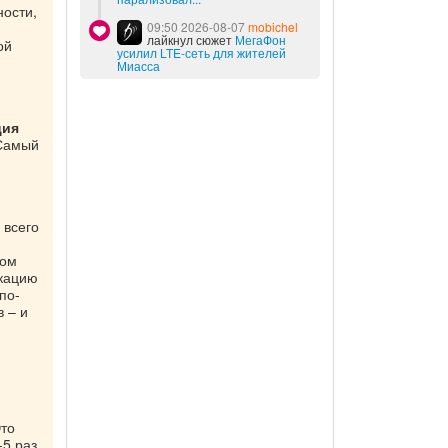
ности,
09:50 2026-08-07
mobichel
лайкнул сюжет
МегаФон
ой
усилил LTE-сеть для жителей
Миасса
ция
«Самый
 всего
вом
икацию
по-
 – и
Это
-5 раз