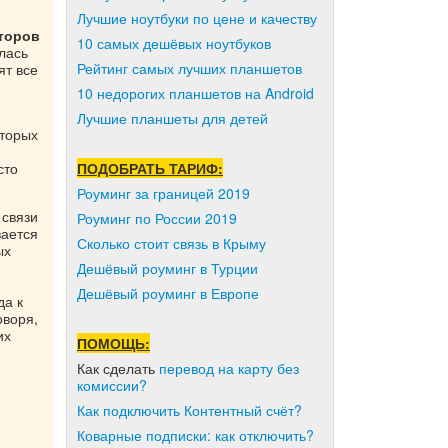
Лучшие ноутбуки по цене и качеству
аторов
10 самых дешёвых ноутбуков
лась
Рейтинг самых лучших планшетов
ят все
10 недорогих планшетов на Android
Лучшие планшеты для детей
оторых
сто
ПОДОБРАТЬ ТАРИФ:
Роуминг за границей 2019
 связи
Роуминг по России 2019
вается
Сколько стоит связь в Крыму
ых
Дешёвый роуминг в Турции
Дешёвый роуминг в Европе
да к
оворя,
их
ПОМОЩЬ:
Как сделать
перевод на карту без
комиссии?
Как подключить Контентный счёт?
Коварные подписки: как отключить?