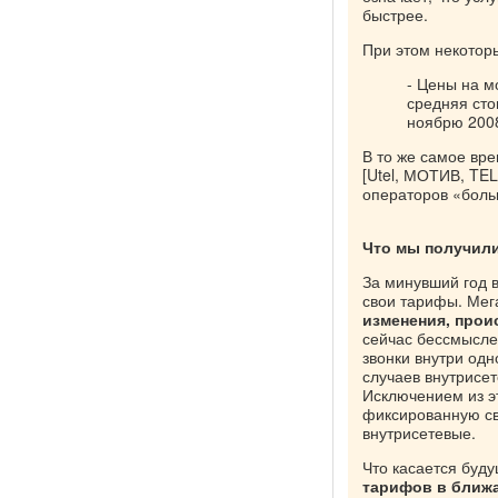
быстрее.
При этом некоторы
- Цены на м
средняя сто
ноябрю 2008
В то же самое вр
[Utel, МОТИВ, TEL
операторов «боль
Что мы получили
За минувший год 
свои тарифы. Мег
изменения, прои
сейчас бессмысле
звонки внутри одн
случаев внутрисет
Исключением из э
фиксированную свя
внутрисетевые.
Что касается буду
тарифов в ближа