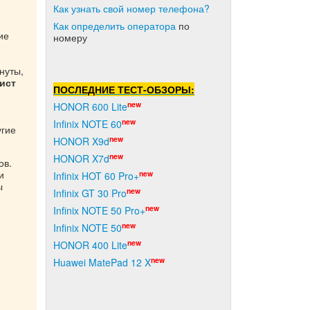
Как узнать свой номер телефона?
Как о
пределить оператора
по
ие
номеру
нуты,
ист
ПОСЛЕДНИЕ ТЕСТ-ОБЗОРЫ:
new
HONOR 600 Lite
new
Infinix NOTE 60
угие
new
HONOR X9d
new
HONOR X7d
ов.
ли
new
Infinix HOT 60 Pro+
ы
new
Infinix GT 30 Pro
new
Infinix NOTE 50 Pro+
new
Infinix NOTE 50
new
HONOR 400 Lite
new
Huawei MatePad 12 X