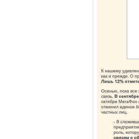
К нашему удивлен
как и прежде. О 
Лишь 12% отмети
Осенью, пока все
связь.
В сентябре
октябре МегаФон 
отменил единое б
частных лиц.
- В сложивш
предприяти
роль, котор
связям с о