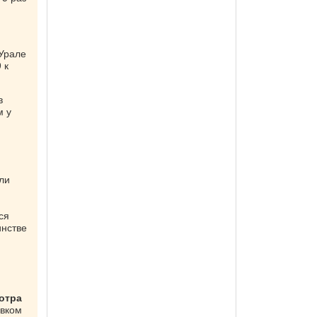
 Урале
 к
в
м у
ли
ся
инстве
отра
овком