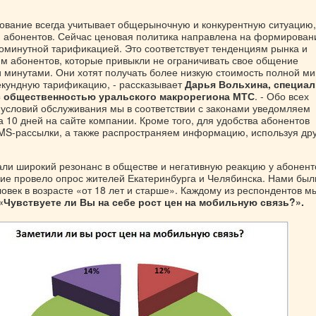
ование всегда учитывает общерыночную и конкурентную ситуацию,
 абонентов. Сейчас ценовая политика направлена на формирован
оминутной тарификацией. Это соответствует тенденциям рынка и
м абонентов, которые привыкли не ограничивать свое общение
 минутами. Они хотят получать более низкую стоимость полной ми
екундную тарификацию, - рассказывает
Дарья Вольхина, специал
с общественностью уральского макрорегиона МТС
. - Обо всех
условий обслуживания мы в соответствии с законами уведомляем
а 10 дней на сайте компании. Кроме того, для удобства абонентов
MS-рассылки, а также распространяем информацию, используя др
али широкий резонанс в обществе и негативную реакцию у абонент
ие провело опрос жителей Екатеринбурга и Челябинска. Нами бы
век в возрасте «от 18 лет и старше». Каждому из респондентов м
«Чувствуете ли Вы на себе рост цен на мобильную связь?».