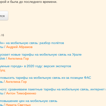
орой и была до последнего времени.
тся
/ 6
н» на мобильную связь: разбор полётов
ты
/
Андрей Абрамов
ускает новые тарифы на мобильную связь на Урале
ive
/
Ангелина Гор
умные города» в 2020 году: версия экспертов
Кущ
 повысить тарифы на мобильную связь из-за позиции ФАС
зь
/
Ангелина Гор
ного: сравниваем пакетные тарифы на мобильную связь, интернет 
ты
/
Антон Тимофеенко
повышение цен на мобильную связь
зь
/
Никита Светлых