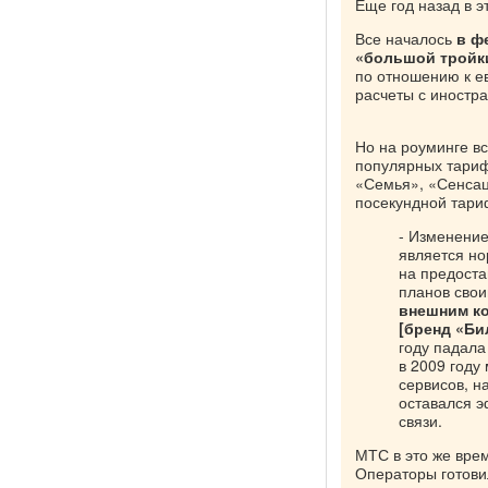
Еще год назад в э
Все началось
в ф
«большой тройк
по отношению к ев
расчеты с иностр
Но на роуминге в
популярных тариф
«Семья», «Сенсаци
посекундной тари
- Изменение
является н
на предост
планов свои
внешним к
[бренд «Би
году падала
в 2009 году
сервисов, н
оставался э
связи.
МТС в это же вре
Операторы готови