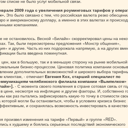
том списке не было услуг мобильной связи.
еврале 2009 года с увеличения роуминговых тарифов у опер
и».
Это было связано с тем, что российская валюта резко обесцени
ро и американскому доллару, а именно в этих валютах и происход
анными компаниями.
се не остановилось. Весной «Билайн» скорректировал цены на нек
ах. Так, были пересмотрены предложения «Монстр общения»,
я» и другие. Часть из них подорожала напрямую, а на других вме
фикации была введена поминутная.
 цен, как в большую, так и в меньшую сторону на рынке мобильной
ормальным бизнес-процессом. Ценовая политика компании основы
авлении дополнительных возможностей и широкого выбора тарифн
м клиентам, - отмечает
Евгения Кох, старший специалист по
оммуникациям челябинского филиала компании «Вымпелком»
лайн»].
- С момента своего появления в стране сотовая связь от го
 в цене, несмотря на инфляцию и другие факторы. И, собственно г
 мы как раз пытались зафиксировать какую-то точку в стоимости сво
а которой могли бы остановиться, чтобы в условиях кризиса бизнес
ффективным, и сохранялась возможность инвестировать в качество
мя произвел изменения на тарифе «Первый» и группе «RED».
лись к худшему и боялись серьезных последствий экономического