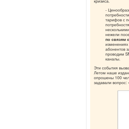
кризиса.
- Ценообраз
потребности
тарифов с п
потребностя
несколькими
нежели пос
по связям 
изменениях 
абонентов з
проводим S
каналы.
Эти события вызв
Летом наше издан
опрошены 100 чело
задавали вопрос: