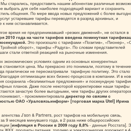
- Мы старались, предоставить нашим абонентам различные возмож
е выбрать для себя наиболее подходящий вариант и сохранить
тиль общения. По мере ввода новых предложений с более выгодн
услуг устаревшие тарифы переводятся в разряд архивных, и
 к ним останавливается.
олгое время не предпринимавший «резких движений», не остался в
аря 2010 года на части тарифов введена поминутная тарифика
посекундной.
Это произошло с тарифами «Позитив», «Пионер», 
«Тройной оборот», тарифы «Радуга». По словам представителей
 шаги стали ответной реакцией на рыночные изменения.
ых экономических условиях одним из основных конкурентных
 становится цена. Мы прекрасно это понимали, поэтому в течение
да практически не пересматривали тарифную политику. Это стало
лагодаря оптимизации всех бизнес-процессов в компании. И в но
ния сохранила «безлимитные предложения» и посекундную тариф
ифных планов. Даже после некоторой корректировки наши тарифы 
таются зачастую более выгодными, чем тарифы других операторов
о понимают, - прокомментировала
директор по связям с
остью ОАО «Уралсвязьинформ» [торговая марка Utel] Ирина
 агентства J’son & Partners, рост тарифов на мобильную связь,
за 9 месяцев минувшего года, в 2 раза ниже общероссийских
яции [
инфляция в России в 2009 году 8,8%
- данные Росстата]. 
уги ЖКХ, продукты питания, топливо и электроэнергия дорожают в 4