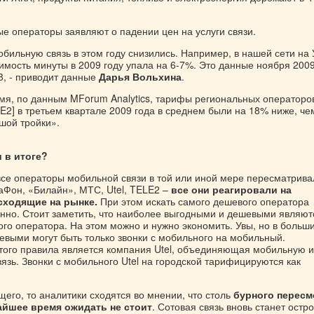
е операторы заявляют о падении цен на услуги связи.
обильную связь в этом году снизились. Например, в нашей сети на
имость минуты в 2009 году упала на 6-7%. Это данные ноября 2009
, - приводит данные
Дарья Вольхина
.
емя, по данным MForum Analytics, тарифы региональных операторо
E2] в третьем квартале 2009 года в среднем были на 18% ниже, че
шой тройки».
 в итоге?
все операторы мобильной связи в той или иной мере пересматрива
аФон, «Билайн», МТС, Utel, TELE2 –
все они реагировали на
сходящие на рынке.
При этом искать самого дешевого оператора
нно. Стоит заметить, что наиболее выгодными и дешевыми являют
ого оператора. На этом можно и нужно экономить. Увы, но в больш
евыми могут быть только звонки с мобильного на мобильный.
того правила является компания Utel, объединяющая мобильную и
зь. Звонки с мобильного Utel на городской тарифицируются как
щего, то аналитики сходятся во мнении, что столь
бурного пересм
йшее время ожидать не стоит
. Сотовая связь вновь станет остр