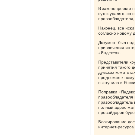
В законопроекте п
суток удалять со
правообладателя,
Наконец, все иски
согласно новому 
Документ был под
привлечения интер
«Яндекса».
Представители кр
принятия такого д
думских комитетах
предложил к нему
выступила и Росс
Поправки «Яндекс
правообладателя 
правообладатель 
полный адрес мат
провайдеров буде
Блокирование дост
интернет-ресурса 