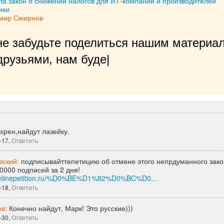
ла закон о снижении налогов для ИТ-компаний и производителей
ики
мир Смирнов
не забудьте поделиться нашим материал
рузьями, нам будет очень приятно!
|
хрен,найдут лазейку.
-17,
Ответить
вский:
подписывайттепетицию об отмене этого непрдуманного зако
0000 подписей за 2 дня!
.onlinepetition.ru/%D0%BE%D1%82%D0%BC%D0...
-18,
Ответить
ев:
Конечно найдут, Марк! Это русские)))
-30,
Ответить