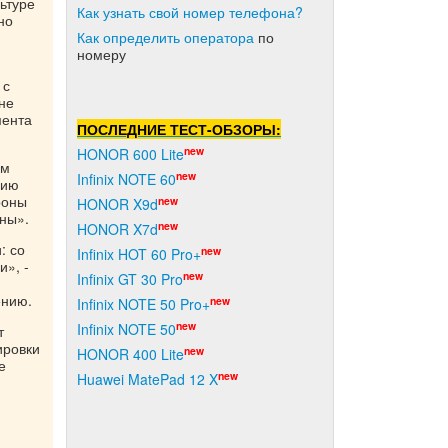
ьтуре
Как узнать свой номер телефона?
но
Как о
пределить оператора
по
номеру
 с
не
мента
ПОСЛЕДНИЕ ТЕСТ-ОБЗОРЫ:
new
HONOR 600 Lite
ым
new
Infinix NOTE 60
нию
роны
new
HONOR X9d
ены».
new
HONOR X7d
: со
new
Infinix HOT 60 Pro+
», -
new
Infinix GT 30 Pro
ению.
new
Infinix NOTE 50 Pro+
new
Infinix NOTE 50
т
ировки
new
HONOR 400 Lite
е
new
Huawei MatePad 12 X