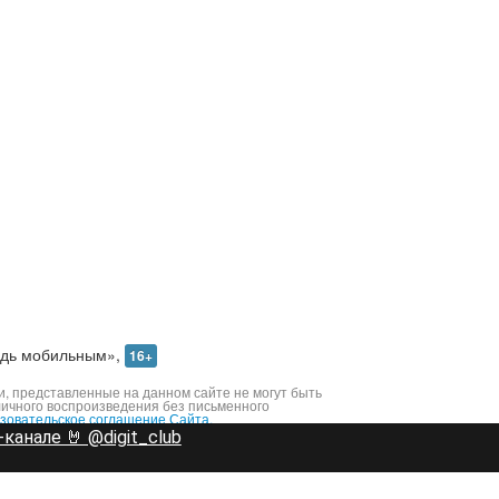
дь мобильным»,
16+
 представленные на данном сайте не могут быть
личного воспроизведения без письменного
зовательское соглашение Сайта.
канале 🤘 @digit_club