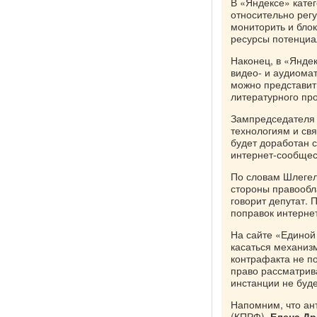
В «Яндексе» кате
относительно рег
мониторить и блок
ресурсы потенциа
Наконец, в «Янде
видео- и аудиома
можно представит
литературного про
Зампредседателя
технологиям и св
будет доработан 
интернет-сообщест
По словам Шлегел
стороны правообл
говорит депутат. 
поправок интернет
На сайте «Единой 
касаться механиз
контрафакта не по
право рассматрив
инстанции не буд
Напомним, что ан
(КПРФ),
Елена Др