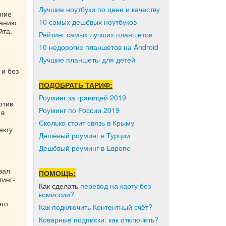
Лучшие ноутбуки по цене и качеству
ение
10 самых дешёвых ноутбуков
ванию
йта.
Рейтинг самых лучших планшетов
10 недорогих планшетов на Android
Лучшие планшеты для детей
 и без
ПОДОБРАТЬ ТАРИФ:
Роуминг за границей 2019
отив
Роуминг по России 2019
 в
Сколько стоит связь в Крыму
екту
Дешёвый роуминг в Турции
Дешёвый роуминг в Европе
вал
ПОМОЩЬ:
тинг-
Как сделать
перевод на карту без
комиссии?
его
Как подключить Контентный счёт?
Коварные подписки: как отключить?