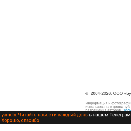
©
2004-2026,
ООО «Бу
Информация и фотографии,
использованы в целях пуб
разрешения авторов.
Поль
yamobi:
Читайте новости каждый день
в нашем Телеграм-
Хорошо, спасибо