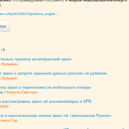
.
ws.ru/top/2013/06/14/gosduma_progolo...
.
тся
/ 6
ательно приняла антипиратский закон
с Кузьмин
т закон о запрете хранения данных россиян за рубежом
с Кузьмин
ила закон о переносимости мобильного номера
зь
/
Никита Светлых
а рассматривать закон об анонимайзерах и VPN
ichel
ла в окончательном чтении закон об «автономном Рунете»
елина Гор