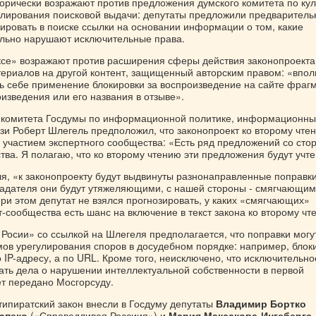
горически возражают против предложения думского комитета по кул
улирования поисковой выдачи: депутаты предложили предваритель
ировать в поиске ссылки на основании информации о том, какие
льно нарушают исключительные права.
ксе» возражают против расширения сферы действия законопроекта
териалов на другой контент, защищенный авторским правом: «впол
ь себе применение блокировки за воспроизведение на сайте фраг
изведения или его названия в отзыве».
 комитета Госдумы по информационной политике, информационн
язи Роберт Шлегель предположил, что законопроект ко второму чте
с участием экспертного сообщества: «Есть ряд предложений со сто
ва. Я полагаю, что ко второму чтению эти предложения будут учт
я, «к законопроекту будут выдвинуты разнонаправленные поправки
адателя они будут утяжеляющими, с нашей стороны - смягчающими
При этом депутат не взялся прогнозировать, у каких «смягчающих»
-сообщества есть шанс на включение в текст закона ко второму чт
Росии» со ссылкой на Шлегеля предполагается, что поправки могу
мов урегулирования споров в досудебном порядке: например, блок
 IP-адресу, а по URL. Кроме того, неисключено, что исключительно
ать дела о нарушении интеллектуальной собственности в первой
ет передано Мосгорсуду.
типиратский закон внесли в Госдуму депутаты
Владимир Бортко
апеко
(«Справедливая Россиия») и
Мария Максакова-Ингебергс