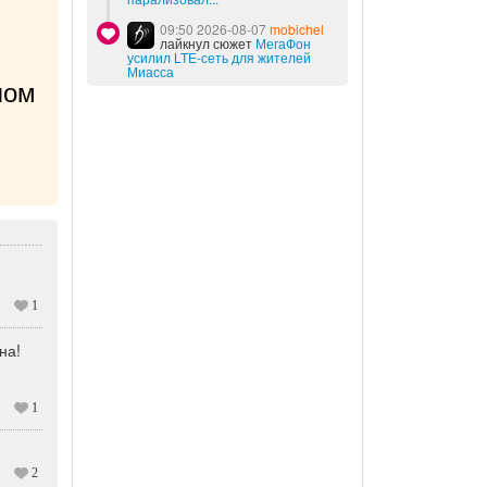
09:50 2026-08-07
mobichel
лайкнул сюжет
МегаФон
усилил LTE-сеть для жителей
Миасса
ом 
1
на!
1
2