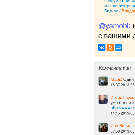
Госдума приня
микроэлектрон
Бизнес
/
Влади
@yamobi:
с вашими д
Комментарии
Марк:
Один 
16:37 2013-06
Игорь Глухо
уже более 2
http://www
11:45 2013-06
Иво Василь
07:58 2013-06