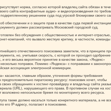
рисутствует норма, согласно которой владелец сайта обязан в теч
 своего сайта контрафактные аудио- и видеопроизведения по требо
 подкрепленному решением суда под угрозой блокировки своего са
 об обеспечении и о защите прав в качестве суда первой инстанции
документу должен рассматривать Московский городской суд.
готовлен без обсуждения с общественностью и интернет-отраслью,
нет-компаний, что вызвало жесткую критику, в частности, команды
упнейшего отечественного поисковика заметили, что в принципе пр
окумента, но, учитывая скорость, с которой он проходил одобрение
, и его весьма вероятное принятие в качестве закона, «Яндекс»
 несколько поправок. Помимо «Яндекса» с поправками к законопро
ийская ассоциация электронной коммерции.
а» касаются, главным образом, уточнения формы требования
к предположительно пиратскому ресурсу: поисковик хочет, чтобы
в своих обращениях к хостинг-провайдеру и владельцу сайта указы
ериала (URL), нарушающего его права. В противном случае на хос
т возложено непосильное бремя по мониторингу всего ресурса.
упа также должно касаться только конкретного материала, а не вс
по его IP-адресу, полагают в поисковике.