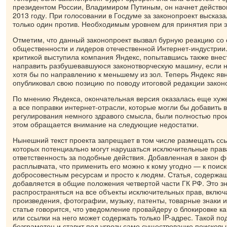
президентом России, Владимиром Путиным, он начнет действова
2013 году. При голосовании в Госдуме за законопроект высказа
только один против. Необходимым уровнем для принятия при э
Отметим, что данный законопроект вызвал бурную реакцию со
общественности и лидеров отечественной Интернет-индустрии. 
критикой выступила компания Яндекс, попытавшись также внес
направить разбушевавшуюся законотворческую машину, если не
хотя бы по направлению к меньшему из зол. Теперь Яндекс яв
опубликовал свою позицию по поводу итоговой редакции закон
По мнению Яндекса, окончательная версия оказалась еще хуж
а все поправки интернет-отрасли, которые могли бы добавить 
регулирования немного здравого смысла, были полностью про
этом обращается внимание на следующие недостатки.
Нынешний текст проекта запрещает в том числе размещать ссы
которых потенциально могут нарушаться исключительные права
ответственность за подобные действия. Добавленная в закон 
расплывчата, что применить его можно к кому угодно — к поис
добросовестным ресурсам и просто к людям. Статья, содержа
добавляется в общие положения четвертой части ГК РФ. Это зн
распространяться на все объекты исключительных прав, вклю
произведения, фотографии, музыку, патенты, товарные знаки и 
статье говорится, что уведомление провайдеру о блокировке ка
или ссылки на него может содержать только IP-адрес. Такой по
безграмотен и ставит под угрозу само существование поисков