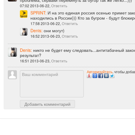
Алексей Катиркин:
ерунду не рабочую придумали...помен
проблема, серваки перекинуть за бугор так же легко...)))
07:02 2013-06-22,
Ответить
SPRINT:
И на это единая россия осенью примет зако
находились в России))) Кто за бугром - будут блокир
17:58 2013-06-22,
Ответить
Denis:
они могут)
16:52 2013-06-23,
Ответить
Denis:
никто не будет ему следовать...антитабачный зако
результат?
16:51 2013-06-23,
Ответить
Авторизуйтесь
, чтобы доб
Добавить комментарий