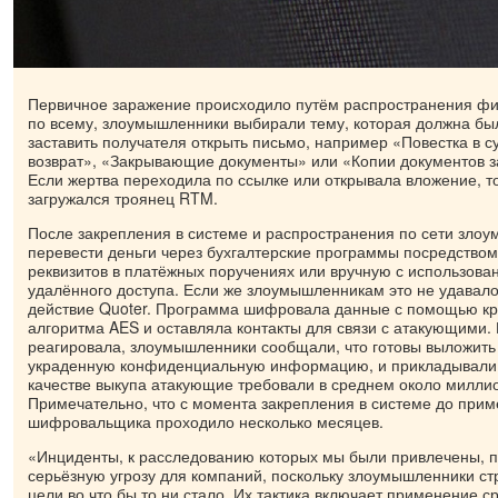
Первичное заражение происходило путём распространения фи
по всему, злоумышленники выбирали тему, которая должна был
заставить получателя открыть письмо, например «Повестка в с
возврат», «Закрывающие документы» или «Копии документов 
Если жертва переходила по ссылке или открывала вложение, то
загружался троянец RTM.
После закрепления в системе и распространения по сети зло
перевести деньги через бухгалтерские программы посредство
реквизитов в платёжных поручениях или вручную с использова
удалённого доступа. Если же злоумышленникам это не удавало
действие Quoter. Программа шифровала данные с помощью кр
алгоритма AES и оставляла контакты для связи с атакующими. 
реагировала, злоумышленники сообщали, что готовы выложить 
украденную конфиденциальную информацию, и прикладывали 
качестве выкупа атакующие требовали в среднем около милли
Примечательно, что с момента закрепления в системе до при
шифровальщика проходило несколько месяцев.
«Инциденты, к расследованию которых мы были привлечены, 
серьёзную угрозу для компаний, поскольку злоумышленники ст
цели во что бы то ни стало. Их тактика включает применение с