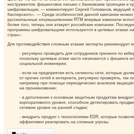
инструментов: фишинговое письмо с банковским троянцем и п
шифровальщик, — комментирует Сергей Голованов, ведущий э
Касперского». — Среди особенностей данной кампании можно н
русскоязычные злоумышленники RTM впервые изменили испол
более того, теперь они атакуют российские компании. Последн
программы-шифровальщики используются в целевых атаках на 
стран».
Для противодействия сложным атакам эксперты рекомендует 
- регулярно проводить для сотрудников тренинги по кибе
поскольку целевые атаки часто начинаются с фишинга ил
социальной инженерии;
- если на предприятии есть сегменты сети, которые дол
от прочих сетей и интернета, регулярно проверять, так л
например при помощи периодических анализов защищён
на проникновение;
- в дополнение к основным защитным продуктам внедри
корпоративного уровня, способное детектировать продви
сетевом уровне на ранней стадии;
- внедрить продукт с технологиями EDR, которые позвол
эффективно реагировать на сложные угрозы.